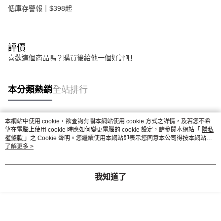
低庫存警報｜$398起
評價
喜歡這個商品嗎？購買後給他一個好評吧
本分類熱銷
全站排行
本網站中使用 cookie，欲查詢有關本網站使用 cookie 方式之詳情，及若您不希
熱門標籤
望在電腦上使用 cookie 時應如何變更電腦的 cookie 設定，請參閱本網站「
隱私
權條款
」之 Cookie 聲明。您繼續使用本網站即表示您同意本公司得按本網站使
用條款之 Cookie 聲明使用 cookie。
了解更多 >
我知道了