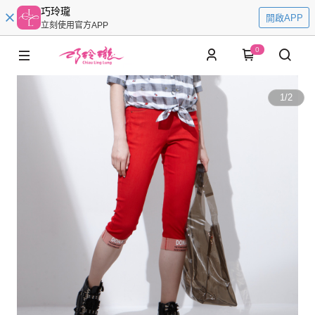
巧玲瓏
開啟APP
立刻使用官方APP
0
1
/
2