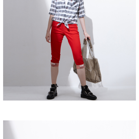
成交易。
ATM付款
AFTEE先享後付是「在收到商品之後才付款」的支付方式。 讓您購物簡單
3.實際核准額度、可分期數及費用金額請依後續交易確認頁面所載為準。
便利好安心！
4.訂單成立30分鐘內，如未前往確認交易或遇審核未通過，訂單將自動取
１．簡單：不需註冊會員、不需綁卡、不需儲值。
運送方式
消。如遇「轉專審核」未通過狀況，表示未達大哥付你分期系統評分，恕無
２．便利：只要手機號碼，簡訊認證，即可結帳。
法說明評估內容。
３．安心：先確認商品／服務後，再付款。
全家取貨付款
【繳款方式說明】
1.分期款項不併入電信帳單，「大哥付你分期」於每月結算日後寄送繳費提
每筆NT$120，滿NT$2,000(含以上)免運費
【「AFTEE先享後付」結帳流程】
醒簡訊。
１．於結帳方式選擇「AFTEE先享後付」後，將跳轉至「AFTEE先享後付」
2.透過簡訊連結打開帳單後，可選擇「超商條碼／台灣大直營門市／銀行轉
7-11取貨付款
結帳頁面，進行簡訊認證並確認金額後，即可完成結帳。
帳／街口支付／iPASS MONEY」等通路繳費。
２．訂單成立數日內，您將收到繳費通知簡訊。
每筆NT$120，滿NT$2,000(含以上)免運費
３．收到繳費通知簡訊後14天內，點擊此簡訊中的連結，可透過四大超商／
【注意事項】
ATM／網路銀行／等多元方式進行付款，方視為交易完成。
宅配
1.本服務係由「台灣大哥大股份有限公司」（以下簡稱本公司）所提供，讓
※ 請注意：結帳手續完成當下不需立刻繳費，但若您需要取消訂單，請聯絡
用戶於交易時，得透過本服務購買商品或服務，並由商店將買賣／分期付款
每筆NT$120，滿NT$2,000(含以上)免運費
購買商品的店家。未經商家同意取消之訂單仍視為有效，需透過AFTEE先享
買賣價金債權讓與本公司後，依約使用本公司帳單繳交帳款。
後付繳納相關費用。
2.基於同意付款使用「大哥付你分期」之契約關係目的，商店將以您的個人
※ 交易是否成功請以「AFTEE先享後付 」之結帳頁面顯示為準，若有關於
資料（包含姓名、電話或地址）提供予台灣大哥大進項蒐集、處理及利用，
是否繳費成功／繳費後需取消欲退款等相關疑問，請聯繫「AFTEE先享後付
由本公司與您本人進行分期帳單所需資料之確認、核對及更正。
客戶支援中心」
https://netprotections.freshdesk.com/support/home
3.完整用戶服務條款，請詳閱以下連結：
https://oppay.tw/userRule
【注意事項】
１．透過由恩沛科技股份有限公司提供之「AFTEE先享後付」服務完成之交
易，需依本服務之必要範圍內提供個人資料，並將交易相關給付款項請求債
權轉讓予恩沛科技股份有限公司。
２．關於個人資料處理事宜，請瀏覽以下網址：
https://aftee.tw/terms/#terms3