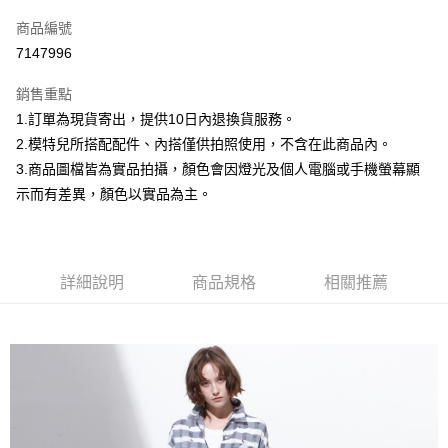
信用卡一次付款
商品編號
信用卡分期付款
7147996
3 期 0 利率 每期
NT$232
21家銀行
銷售重點
合作金庫商業銀行
第一商業銀行
超商取貨付款
1.訂單為現貨寄出，提供10日內退換貨服務。
華南商業銀行
彰化商業銀行
2.模特兒所搭配配件、內搭僅供拍照使用，不含在此商品內。
LINE Pay
上海商業儲蓄銀行
台北富邦商業銀行
國泰世華商業銀行
兆豐國際商業銀行
3.商品圖檔皆為實品拍攝，顏色會因燈光及個人電腦或手機螢幕顯
Apple Pay
臺灣中小企業銀行
台中商業銀行
示而有差異，顏色以實品為主。
匯豐（台灣）商業銀行
華泰商業銀行
街口支付
聯邦商業銀行
遠東國際商業銀行
元大商業銀行
永豐商業銀行
悠遊付
玉山商業銀行
星展（台灣）商業銀行
詳細說明
商品規格
相關推薦
台新國際商業銀行
中國信託商業銀行
Google Pay
台灣樂天信用卡公司
大哥付你分期
相關說明
【大哥付你分期使用說明】
AFTEE先享後付
1.本服務由台灣大哥大提供，台灣大哥大用戶可立即使用無須另外申請。
2.付款方式選擇「大哥付你分期」，訂單成立後會自動跳轉到大哥付的交易
相關說明
流程，驗證手機門號後，選擇欲分期的期數、繳款截止日，確認付款後即完
【關於「AFTEE先享後付」】