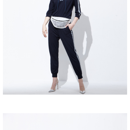
成交易。
ATM付款
AFTEE先享後付是「在收到商品之後才付款」的支付方式。 讓您購物簡單
3.實際核准額度、可分期數及費用金額請依後續交易確認頁面所載為準。
便利好安心！
4.訂單成立30分鐘內，如未前往確認交易或遇審核未通過，訂單將自動取
１．簡單：不需註冊會員、不需綁卡、不需儲值。
運送方式
消。如遇「轉專審核」未通過狀況，表示未達大哥付你分期系統評分，恕無
２．便利：只要手機號碼，簡訊認證，即可結帳。
法說明評估內容。
３．安心：先確認商品／服務後，再付款。
全家取貨付款
【繳款方式說明】
1.分期款項不併入電信帳單，「大哥付你分期」於每月結算日後寄送繳費提
每筆NT$120，滿NT$2,000(含以上)免運費
【「AFTEE先享後付」結帳流程】
醒簡訊。
１．於結帳方式選擇「AFTEE先享後付」後，將跳轉至「AFTEE先享後付」
2.透過簡訊連結打開帳單後，可選擇「超商條碼／台灣大直營門市／銀行轉
7-11取貨付款
結帳頁面，進行簡訊認證並確認金額後，即可完成結帳。
帳／街口支付／iPASS MONEY」等通路繳費。
２．訂單成立數日內，您將收到繳費通知簡訊。
每筆NT$120，滿NT$2,000(含以上)免運費
３．收到繳費通知簡訊後14天內，點擊此簡訊中的連結，可透過四大超商／
【注意事項】
ATM／網路銀行／等多元方式進行付款，方視為交易完成。
宅配
1.本服務係由「台灣大哥大股份有限公司」（以下簡稱本公司）所提供，讓
※ 請注意：結帳手續完成當下不需立刻繳費，但若您需要取消訂單，請聯絡
用戶於交易時，得透過本服務購買商品或服務，並由商店將買賣／分期付款
每筆NT$120，滿NT$2,000(含以上)免運費
購買商品的店家。未經商家同意取消之訂單仍視為有效，需透過AFTEE先享
買賣價金債權讓與本公司後，依約使用本公司帳單繳交帳款。
後付繳納相關費用。
2.基於同意付款使用「大哥付你分期」之契約關係目的，商店將以您的個人
※ 交易是否成功請以「AFTEE先享後付 」之結帳頁面顯示為準，若有關於
資料（包含姓名、電話或地址）提供予台灣大哥大進項蒐集、處理及利用，
是否繳費成功／繳費後需取消欲退款等相關疑問，請聯繫「AFTEE先享後付
由本公司與您本人進行分期帳單所需資料之確認、核對及更正。
客戶支援中心」
https://netprotections.freshdesk.com/support/home
3.完整用戶服務條款，請詳閱以下連結：
https://oppay.tw/userRule
【注意事項】
１．透過由恩沛科技股份有限公司提供之「AFTEE先享後付」服務完成之交
易，需依本服務之必要範圍內提供個人資料，並將交易相關給付款項請求債
權轉讓予恩沛科技股份有限公司。
２．關於個人資料處理事宜，請瀏覽以下網址：
https://aftee.tw/terms/#terms3