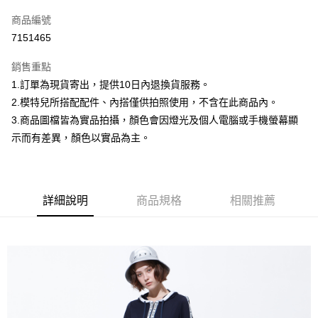
信用卡一次付款
商品編號
信用卡分期付款
7151465
3 期 0 利率 每期
NT$232
21家銀行
銷售重點
合作金庫商業銀行
第一商業銀行
超商取貨付款
1.訂單為現貨寄出，提供10日內退換貨服務。
華南商業銀行
彰化商業銀行
2.模特兒所搭配配件、內搭僅供拍照使用，不含在此商品內。
LINE Pay
上海商業儲蓄銀行
台北富邦商業銀行
國泰世華商業銀行
兆豐國際商業銀行
3.商品圖檔皆為實品拍攝，顏色會因燈光及個人電腦或手機螢幕顯
Apple Pay
臺灣中小企業銀行
台中商業銀行
示而有差異，顏色以實品為主。
匯豐（台灣）商業銀行
華泰商業銀行
街口支付
聯邦商業銀行
遠東國際商業銀行
元大商業銀行
永豐商業銀行
悠遊付
玉山商業銀行
星展（台灣）商業銀行
詳細說明
商品規格
相關推薦
台新國際商業銀行
中國信託商業銀行
Google Pay
台灣樂天信用卡公司
大哥付你分期
相關說明
【大哥付你分期使用說明】
AFTEE先享後付
1.本服務由台灣大哥大提供，台灣大哥大用戶可立即使用無須另外申請。
2.付款方式選擇「大哥付你分期」，訂單成立後會自動跳轉到大哥付的交易
相關說明
流程，驗證手機門號後，選擇欲分期的期數、繳款截止日，確認付款後即完
【關於「AFTEE先享後付」】