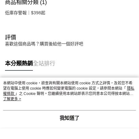
商品相關分類 (1)
低庫存警報｜$398起
評價
喜歡這個商品嗎？購買後給他一個好評吧
本分類熱銷
全站排行
本網站中使用 cookie，欲查詢有關本網站使用 cookie 方式之詳情，及若您不希
熱門標籤
望在電腦上使用 cookie 時應如何變更電腦的 cookie 設定，請參閱本網站「
隱私
權條款
」之 Cookie 聲明。您繼續使用本網站即表示您同意本公司得按本網站使
用條款之 Cookie 聲明使用 cookie。
了解更多 >
我知道了