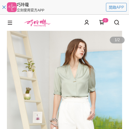
巧玲瓏
開啟APP
立刻使用官方APP
0
1
/
2