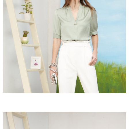
成交易。
ATM付款
AFTEE先享後付是「在收到商品之後才付款」的支付方式。 讓您購物簡單
3.實際核准額度、可分期數及費用金額請依後續交易確認頁面所載為準。
便利好安心！
4.訂單成立30分鐘內，如未前往確認交易或遇審核未通過，訂單將自動取
１．簡單：不需註冊會員、不需綁卡、不需儲值。
運送方式
消。如遇「轉專審核」未通過狀況，表示未達大哥付你分期系統評分，恕無
２．便利：只要手機號碼，簡訊認證，即可結帳。
法說明評估內容。
３．安心：先確認商品／服務後，再付款。
全家取貨付款
【繳款方式說明】
1.分期款項不併入電信帳單，「大哥付你分期」於每月結算日後寄送繳費提
每筆NT$120，滿NT$2,000(含以上)免運費
【「AFTEE先享後付」結帳流程】
醒簡訊。
１．於結帳方式選擇「AFTEE先享後付」後，將跳轉至「AFTEE先享後付」
2.透過簡訊連結打開帳單後，可選擇「超商條碼／台灣大直營門市／銀行轉
7-11取貨付款
結帳頁面，進行簡訊認證並確認金額後，即可完成結帳。
帳／街口支付／iPASS MONEY」等通路繳費。
２．訂單成立數日內，您將收到繳費通知簡訊。
每筆NT$120，滿NT$2,000(含以上)免運費
３．收到繳費通知簡訊後14天內，點擊此簡訊中的連結，可透過四大超商／
【注意事項】
ATM／網路銀行／等多元方式進行付款，方視為交易完成。
宅配
1.本服務係由「台灣大哥大股份有限公司」（以下簡稱本公司）所提供，讓
※ 請注意：結帳手續完成當下不需立刻繳費，但若您需要取消訂單，請聯絡
用戶於交易時，得透過本服務購買商品或服務，並由商店將買賣／分期付款
每筆NT$120，滿NT$2,000(含以上)免運費
購買商品的店家。未經商家同意取消之訂單仍視為有效，需透過AFTEE先享
買賣價金債權讓與本公司後，依約使用本公司帳單繳交帳款。
後付繳納相關費用。
2.基於同意付款使用「大哥付你分期」之契約關係目的，商店將以您的個人
※ 交易是否成功請以「AFTEE先享後付 」之結帳頁面顯示為準，若有關於
資料（包含姓名、電話或地址）提供予台灣大哥大進項蒐集、處理及利用，
是否繳費成功／繳費後需取消欲退款等相關疑問，請聯繫「AFTEE先享後付
由本公司與您本人進行分期帳單所需資料之確認、核對及更正。
客戶支援中心」
https://netprotections.freshdesk.com/support/home
3.完整用戶服務條款，請詳閱以下連結：
https://oppay.tw/userRule
【注意事項】
１．透過由恩沛科技股份有限公司提供之「AFTEE先享後付」服務完成之交
易，需依本服務之必要範圍內提供個人資料，並將交易相關給付款項請求債
權轉讓予恩沛科技股份有限公司。
２．關於個人資料處理事宜，請瀏覽以下網址：
https://aftee.tw/terms/#terms3