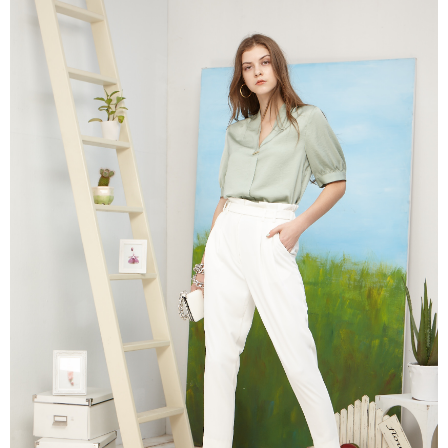
３．未成年的使用者請事先徵得法定代理人或監護人之同意方可使用
「AFTEE先享後付」，若未經同意申辦者引起之損失，本公司不負相關責
任。
４．使用「AFTEE先享後付」時，將依據個別帳號之用戶狀況，依本公司即
時審查核予不同之上限額度；若仍有額度不足之情形，本公司將視審查結果
請求用戶進行身份認證。
５．嚴禁一人註冊多個帳號或使用他人資訊註冊。若發現惡意使用之情形，
恩沛科技股份有限公司將有權停止該用戶之使用額度並採取法律行動。