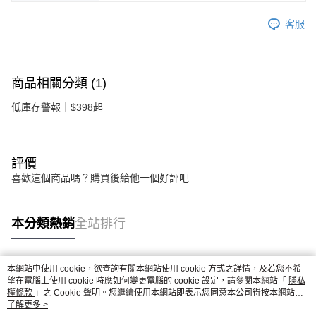
客服
商品相關分類 (1)
低庫存警報｜$398起
評價
喜歡這個商品嗎？購買後給他一個好評吧
本分類熱銷
全站排行
本網站中使用 cookie，欲查詢有關本網站使用 cookie 方式之詳情，及若您不希
熱門標籤
望在電腦上使用 cookie 時應如何變更電腦的 cookie 設定，請參閱本網站「
隱私
權條款
」之 Cookie 聲明。您繼續使用本網站即表示您同意本公司得按本網站使
用條款之 Cookie 聲明使用 cookie。
了解更多 >