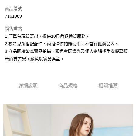
信用卡一次付款
商品編號
信用卡分期付款
7161909
3 期 0 利率 每期
NT$299
21家銀行
銷售重點
合作金庫商業銀行
第一商業銀行
超商取貨付款
1.訂單為現貨寄出，提供10日內退換貨服務。
華南商業銀行
彰化商業銀行
2.模特兒所搭配配件、內搭僅供拍照使用，不含在此商品內。
LINE Pay
上海商業儲蓄銀行
台北富邦商業銀行
國泰世華商業銀行
兆豐國際商業銀行
3.商品圖檔皆為實品拍攝，顏色會因燈光及個人電腦或手機螢幕顯
Apple Pay
臺灣中小企業銀行
台中商業銀行
示而有差異，顏色以實品為主。
匯豐（台灣）商業銀行
華泰商業銀行
街口支付
聯邦商業銀行
遠東國際商業銀行
元大商業銀行
永豐商業銀行
悠遊付
玉山商業銀行
星展（台灣）商業銀行
詳細說明
商品規格
相關推薦
台新國際商業銀行
中國信託商業銀行
Google Pay
台灣樂天信用卡公司
大哥付你分期
相關說明
【大哥付你分期使用說明】
AFTEE先享後付
1.本服務由台灣大哥大提供，台灣大哥大用戶可立即使用無須另外申請。
2.付款方式選擇「大哥付你分期」，訂單成立後會自動跳轉到大哥付的交易
相關說明
流程，驗證手機門號後，選擇欲分期的期數、繳款截止日，確認付款後即完
【關於「AFTEE先享後付」】