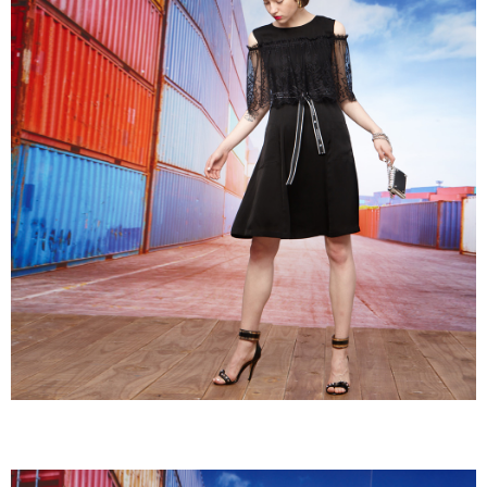
成交易。
ATM付款
AFTEE先享後付是「在收到商品之後才付款」的支付方式。 讓您購物簡單
3.實際核准額度、可分期數及費用金額請依後續交易確認頁面所載為準。
便利好安心！
4.訂單成立30分鐘內，如未前往確認交易或遇審核未通過，訂單將自動取
１．簡單：不需註冊會員、不需綁卡、不需儲值。
運送方式
消。如遇「轉專審核」未通過狀況，表示未達大哥付你分期系統評分，恕無
２．便利：只要手機號碼，簡訊認證，即可結帳。
法說明評估內容。
３．安心：先確認商品／服務後，再付款。
全家取貨付款
【繳款方式說明】
1.分期款項不併入電信帳單，「大哥付你分期」於每月結算日後寄送繳費提
每筆NT$120，滿NT$2,000(含以上)免運費
【「AFTEE先享後付」結帳流程】
醒簡訊。
１．於結帳方式選擇「AFTEE先享後付」後，將跳轉至「AFTEE先享後付」
2.透過簡訊連結打開帳單後，可選擇「超商條碼／台灣大直營門市／銀行轉
7-11取貨付款
結帳頁面，進行簡訊認證並確認金額後，即可完成結帳。
帳／街口支付／iPASS MONEY」等通路繳費。
２．訂單成立數日內，您將收到繳費通知簡訊。
每筆NT$120，滿NT$2,000(含以上)免運費
３．收到繳費通知簡訊後14天內，點擊此簡訊中的連結，可透過四大超商／
【注意事項】
ATM／網路銀行／等多元方式進行付款，方視為交易完成。
宅配
1.本服務係由「台灣大哥大股份有限公司」（以下簡稱本公司）所提供，讓
※ 請注意：結帳手續完成當下不需立刻繳費，但若您需要取消訂單，請聯絡
用戶於交易時，得透過本服務購買商品或服務，並由商店將買賣／分期付款
每筆NT$120，滿NT$2,000(含以上)免運費
購買商品的店家。未經商家同意取消之訂單仍視為有效，需透過AFTEE先享
買賣價金債權讓與本公司後，依約使用本公司帳單繳交帳款。
後付繳納相關費用。
2.基於同意付款使用「大哥付你分期」之契約關係目的，商店將以您的個人
※ 交易是否成功請以「AFTEE先享後付 」之結帳頁面顯示為準，若有關於
資料（包含姓名、電話或地址）提供予台灣大哥大進項蒐集、處理及利用，
是否繳費成功／繳費後需取消欲退款等相關疑問，請聯繫「AFTEE先享後付
由本公司與您本人進行分期帳單所需資料之確認、核對及更正。
客戶支援中心」
https://netprotections.freshdesk.com/support/home
3.完整用戶服務條款，請詳閱以下連結：
https://oppay.tw/userRule
【注意事項】
１．透過由恩沛科技股份有限公司提供之「AFTEE先享後付」服務完成之交
易，需依本服務之必要範圍內提供個人資料，並將交易相關給付款項請求債
權轉讓予恩沛科技股份有限公司。
２．關於個人資料處理事宜，請瀏覽以下網址：
https://aftee.tw/terms/#terms3