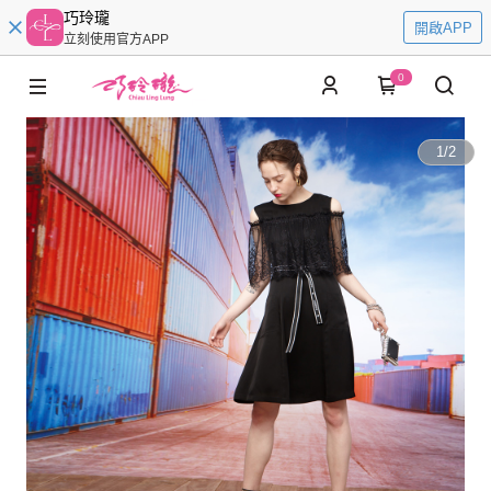
巧玲瓏
開啟APP
立刻使用官方APP
0
1
/
2