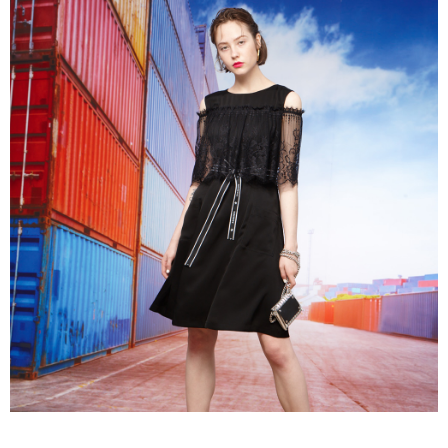
３．未成年的使用者請事先徵得法定代理人或監護人之同意方可使用
「AFTEE先享後付」，若未經同意申辦者引起之損失，本公司不負相關責
任。
４．使用「AFTEE先享後付」時，將依據個別帳號之用戶狀況，依本公司即
時審查核予不同之上限額度；若仍有額度不足之情形，本公司將視審查結果
請求用戶進行身份認證。
５．嚴禁一人註冊多個帳號或使用他人資訊註冊。若發現惡意使用之情形，
恩沛科技股份有限公司將有權停止該用戶之使用額度並採取法律行動。