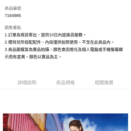
信用卡一次付款
商品編號
信用卡分期付款
7164985
3 期 0 利率 每期
NT$332
21家銀行
銷售重點
合作金庫商業銀行
第一商業銀行
超商取貨付款
1.訂單為現貨寄出，提供10日內退換貨服務。
華南商業銀行
彰化商業銀行
2.模特兒所搭配配件、內搭僅供拍照使用，不含在此商品內。
LINE Pay
上海商業儲蓄銀行
台北富邦商業銀行
國泰世華商業銀行
兆豐國際商業銀行
3.商品圖檔皆為實品拍攝，顏色會因燈光及個人電腦或手機螢幕顯
Apple Pay
臺灣中小企業銀行
台中商業銀行
示而有差異，顏色以實品為主。
匯豐（台灣）商業銀行
華泰商業銀行
街口支付
聯邦商業銀行
遠東國際商業銀行
元大商業銀行
永豐商業銀行
悠遊付
玉山商業銀行
星展（台灣）商業銀行
詳細說明
商品規格
相關推薦
台新國際商業銀行
中國信託商業銀行
Google Pay
台灣樂天信用卡公司
大哥付你分期
相關說明
【大哥付你分期使用說明】
AFTEE先享後付
1.本服務由台灣大哥大提供，台灣大哥大用戶可立即使用無須另外申請。
2.付款方式選擇「大哥付你分期」，訂單成立後會自動跳轉到大哥付的交易
相關說明
流程，驗證手機門號後，選擇欲分期的期數、繳款截止日，確認付款後即完
【關於「AFTEE先享後付」】