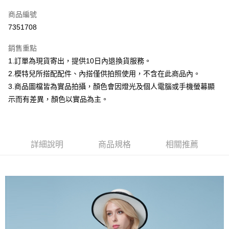
信用卡一次付款
商品編號
信用卡分期付款
7351708
3 期 0 利率 每期
NT$332
21家銀行
銷售重點
合作金庫商業銀行
第一商業銀行
超商取貨付款
1.訂單為現貨寄出，提供10日內退換貨服務。
華南商業銀行
彰化商業銀行
2.模特兒所搭配配件、內搭僅供拍照使用，不含在此商品內。
LINE Pay
上海商業儲蓄銀行
台北富邦商業銀行
國泰世華商業銀行
兆豐國際商業銀行
3.商品圖檔皆為實品拍攝，顏色會因燈光及個人電腦或手機螢幕顯
Apple Pay
臺灣中小企業銀行
台中商業銀行
示而有差異，顏色以實品為主。
匯豐（台灣）商業銀行
華泰商業銀行
街口支付
聯邦商業銀行
遠東國際商業銀行
元大商業銀行
永豐商業銀行
悠遊付
玉山商業銀行
星展（台灣）商業銀行
詳細說明
商品規格
相關推薦
台新國際商業銀行
中國信託商業銀行
Google Pay
台灣樂天信用卡公司
大哥付你分期
相關說明
【大哥付你分期使用說明】
AFTEE先享後付
1.本服務由台灣大哥大提供，台灣大哥大用戶可立即使用無須另外申請。
2.付款方式選擇「大哥付你分期」，訂單成立後會自動跳轉到大哥付的交易
相關說明
流程，驗證手機門號後，選擇欲分期的期數、繳款截止日，確認付款後即完
【關於「AFTEE先享後付」】