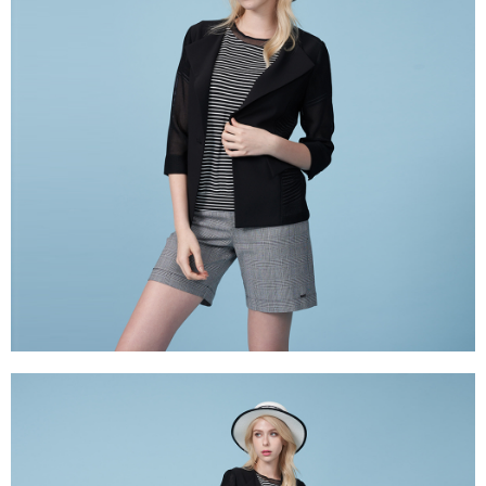
成交易。
ATM付款
AFTEE先享後付是「在收到商品之後才付款」的支付方式。 讓您購物簡單
3.實際核准額度、可分期數及費用金額請依後續交易確認頁面所載為準。
便利好安心！
4.訂單成立30分鐘內，如未前往確認交易或遇審核未通過，訂單將自動取
１．簡單：不需註冊會員、不需綁卡、不需儲值。
運送方式
消。如遇「轉專審核」未通過狀況，表示未達大哥付你分期系統評分，恕無
２．便利：只要手機號碼，簡訊認證，即可結帳。
法說明評估內容。
３．安心：先確認商品／服務後，再付款。
全家取貨付款
【繳款方式說明】
1.分期款項不併入電信帳單，「大哥付你分期」於每月結算日後寄送繳費提
每筆NT$120，滿NT$2,000(含以上)免運費
【「AFTEE先享後付」結帳流程】
醒簡訊。
１．於結帳方式選擇「AFTEE先享後付」後，將跳轉至「AFTEE先享後付」
2.透過簡訊連結打開帳單後，可選擇「超商條碼／台灣大直營門市／銀行轉
7-11取貨付款
結帳頁面，進行簡訊認證並確認金額後，即可完成結帳。
帳／街口支付／iPASS MONEY」等通路繳費。
２．訂單成立數日內，您將收到繳費通知簡訊。
每筆NT$120，滿NT$2,000(含以上)免運費
３．收到繳費通知簡訊後14天內，點擊此簡訊中的連結，可透過四大超商／
【注意事項】
ATM／網路銀行／等多元方式進行付款，方視為交易完成。
宅配
1.本服務係由「台灣大哥大股份有限公司」（以下簡稱本公司）所提供，讓
※ 請注意：結帳手續完成當下不需立刻繳費，但若您需要取消訂單，請聯絡
用戶於交易時，得透過本服務購買商品或服務，並由商店將買賣／分期付款
每筆NT$120，滿NT$2,000(含以上)免運費
購買商品的店家。未經商家同意取消之訂單仍視為有效，需透過AFTEE先享
買賣價金債權讓與本公司後，依約使用本公司帳單繳交帳款。
後付繳納相關費用。
2.基於同意付款使用「大哥付你分期」之契約關係目的，商店將以您的個人
※ 交易是否成功請以「AFTEE先享後付 」之結帳頁面顯示為準，若有關於
資料（包含姓名、電話或地址）提供予台灣大哥大進項蒐集、處理及利用，
是否繳費成功／繳費後需取消欲退款等相關疑問，請聯繫「AFTEE先享後付
由本公司與您本人進行分期帳單所需資料之確認、核對及更正。
客戶支援中心」
https://netprotections.freshdesk.com/support/home
3.完整用戶服務條款，請詳閱以下連結：
https://oppay.tw/userRule
【注意事項】
１．透過由恩沛科技股份有限公司提供之「AFTEE先享後付」服務完成之交
易，需依本服務之必要範圍內提供個人資料，並將交易相關給付款項請求債
權轉讓予恩沛科技股份有限公司。
２．關於個人資料處理事宜，請瀏覽以下網址：
https://aftee.tw/terms/#terms3