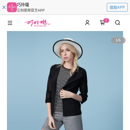
巧玲瓏
開啟APP
立刻使用官方APP
0
1
/
6