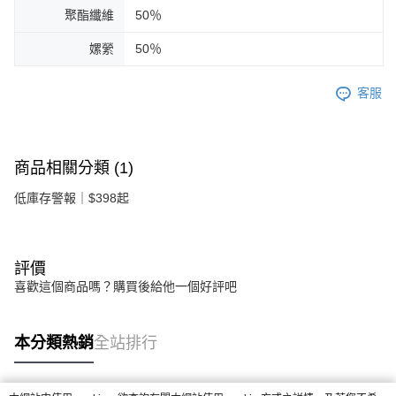
聚酯纖維
50％
嫘縈
50％
客服
商品相關分類 (1)
低庫存警報｜$398起
評價
喜歡這個商品嗎？購買後給他一個好評吧
本分類熱銷
全站排行