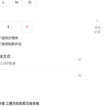
L
XL
2L
清除
紀錄
不適用折價券
不適用點數折抵
送方式
2,000免運
次付款
期付款
0 利率 每期
NT$266
21家銀行
巧玲瓏 立體亮紋鬆緊百褶長桾