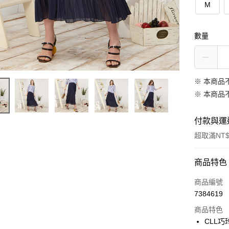
M
數量
※ 本商品
※ 本商品
付款與運
超取滿NT$
付款方式
商品特色
信用卡一
商品編號
7384619
信用卡分
商品特色
3 期 
CLL