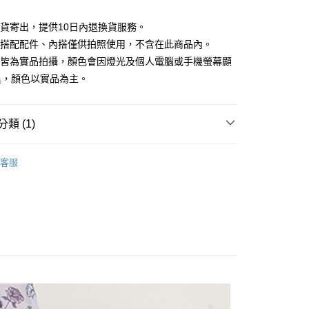
庫商業銀行
第一商業銀行
付款
業銀行
彰化商業銀行
現貨寄出，提供10日內退換貨服務。
業儲蓄銀行
台北富邦商業銀行
所搭配配件、內搭僅供拍照使用，不含在此商品內。
華商業銀行
兆豐國際商業銀行
檔皆為實品拍攝，顏色會因燈光及個人電腦或手機螢幕顯
小企業銀行
台中商業銀行
台灣）商業銀行
華泰商業銀行
異，顏色以實品為主。
業銀行
遠東國際商業銀行
業銀行
永豐商業銀行
業銀行
星展（台灣）商業銀行
類 (1)
際商業銀行
中國信託商業銀行
y
天信用卡公司
｜$398起
分期
客服
你分期使用說明】
享後付
由台灣大哥大提供，台灣大哥大用戶可立即使用無須另外申請。
式選擇「大哥付你分期」，訂單成立後會自動跳轉到大哥付的交易
證手機門號後，選擇欲分期的期數、繳款截止日，確認付款後即
FTEE先享後付」】
。
先享後付是「在收到商品之後才付款」的支付方式。 讓您購物簡單
准額度、可分期數及費用金額請依後續交易確認頁面所載為準。
心！
立30分鐘內，如未前往確認交易或遇審核未通過，訂單將自動取
：不需註冊會員、不需綁卡、不需儲值。
「轉專審核」未通過狀況，表示未達大哥付你分期系統評分，恕
：只要手機號碼，簡訊認證，即可結帳。
評估內容。
：先確認商品／服務後，再付款。
式說明】