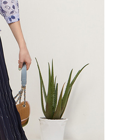
付款
項不併入電信帳單，「大哥付你分期」於每月結算日後寄送繳費提
EE先享後付」結帳流程】
20，滿NT$2,000(含以上)免運費
方式選擇「AFTEE先享後付」後，將跳轉至「AFTEE先享後
訊連結打開帳單後，可選擇「超商條碼／台灣大直營門市／銀行轉
頁面，進行簡訊認證並確認金額後，即可完成結帳。
付／iPASS MONEY」等通路繳費。
付款
成立數日內，您將收到繳費通知簡訊。
費通知簡訊後14天內，點擊此簡訊中的連結，可透過四大超商
20，滿NT$2,000(含以上)免運費
項】
網路銀行／等多元方式進行付款，方視為交易完成。
係由「台灣大哥大股份有限公司」（以下簡稱本公司）所提供，讓
：結帳手續完成當下不需立刻繳費，但若您需要取消訂單，請聯
易時，得透過本服務購買商品或服務，並由商店將買賣／分期付
的店家。未經商家同意取消之訂單仍視為有效，需透過AFTEE
金債權讓與本公司後，依約使用本公司帳單繳交帳款。
繳納相關費用。
20，滿NT$2,000(含以上)免運費
意付款使用「大哥付你分期」之契約關係目的，商店將以您的個人
否成功請以「AFTEE先享後付 」之結帳頁面顯示為準，若有關於
含姓名、電話或地址）提供予台灣大哥大進項蒐集、處理及利
功／繳費後需取消欲退款等相關疑問，請聯繫「AFTEE先享後
公司與您本人進行分期帳單所需資料之確認、核對及更正。
援中心」
https://netprotections.freshdesk.com/support/home
戶服務條款，請詳閱以下連結：
https://oppay.tw/userRule
項】
恩沛科技股份有限公司提供之「AFTEE先享後付」服務完成之
依本服務之必要範圍內提供個人資料，並將交易相關給付款項請
讓予恩沛科技股份有限公司。
個人資料處理事宜，請瀏覽以下網址：
ee.tw/terms/#terms3
年的使用者請事先徵得法定代理人或監護人之同意方可使用
E先享後付」，若未經同意申辦者引起之損失，本公司不負相關責
AFTEE先享後付」時，將依據個別帳號之用戶狀況，依本公司
核予不同之上限額度；若仍有額度不足之情形，本公司將視審查
用戶進行身份認證。