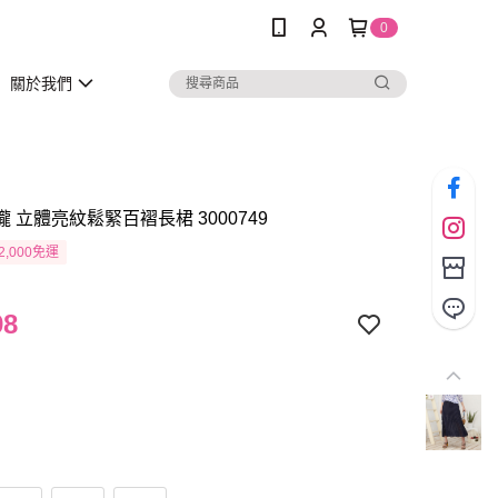
0
關於我們
瓏 立體亮紋鬆緊百褶長桾 3000749
2,000免運
98