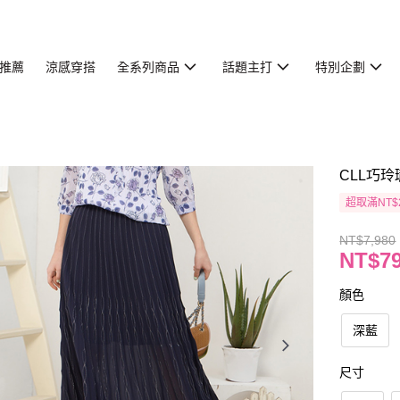
推薦
涼感穿搭
全系列商品
話題主打
特別企劃
CLL巧玲
超取滿NT$
NT$7,980
NT$7
顏色
深藍
尺寸