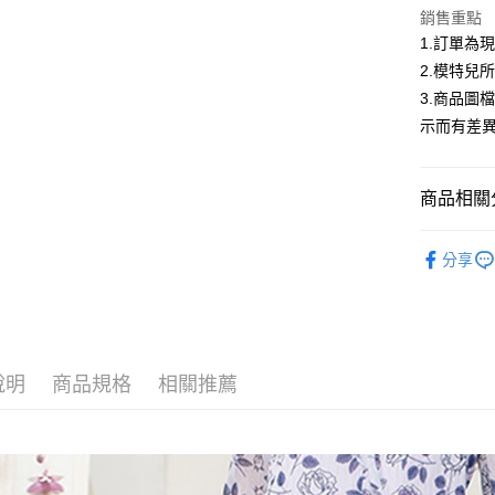
合作金
超商取貨
銷售重點
華南商
1.訂單為
LINE Pay
上海商
2.模特兒
國泰世
Apple Pay
3.商品圖
臺灣中
匯豐（
示而有差
街口支付
聯邦商
元大商
悠遊付
玉山商
商品相關分
台新國
Google Pa
台灣樂
低庫存警報
大哥付你
分享
相關說明
【大哥付
AFTEE先
1.本服務
2.付款方
相關說明
流程，驗
【關於「A
說明
商品規格
相關推薦
ATM付款
完成交易
AFTEE
3.實際核
便利好安
4.訂單成
１．簡單
消。如遇
２．便利
運送方式
無法說明
３．安心
【繳款方