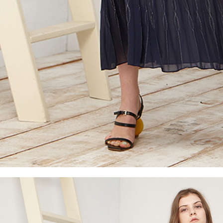
５．嚴禁
形，恩沛
動。