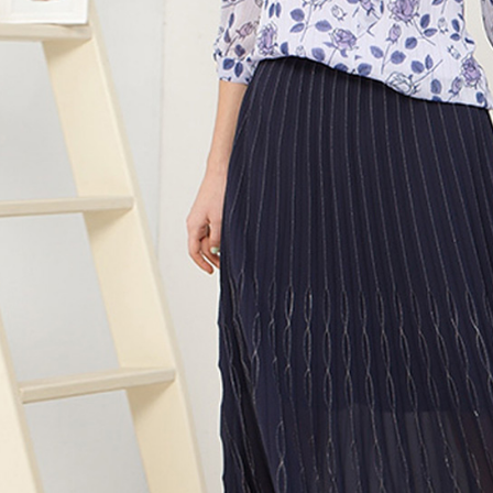
全家取貨
1.分期款
【「AFT
醒簡訊。
每筆NT$1
１．於結帳
2.透過簡
付」結帳
帳／街口支
7-11取貨
２．訂單
３．收到繳
每筆NT$1
【注意事
／ATM／
1.本服務
※ 請注意
宅配
用戶於交
絡購買商品
款買賣價
先享後付
每筆NT$1
2.基於同
※ 交易是
資料（包
是否繳費成
用，由本
付客戶支
3.完整用
【注意事
１．透過由
交易，需
求債權轉
２．關於
https://aft
３．未成
「AFTE
任。
４．使用「
即時審查
結果請求