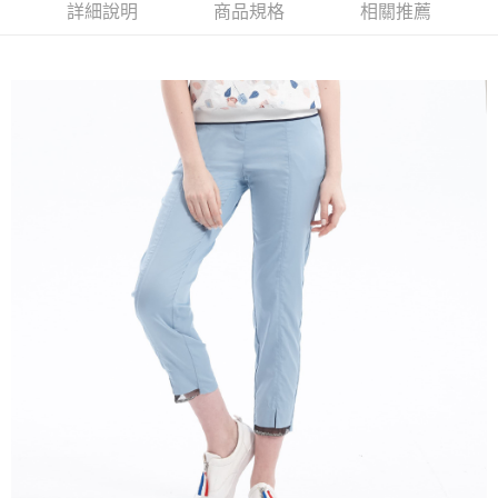
2.付款方式選擇「大哥付你分期」，訂單成立後會自動跳轉到大哥付的交易
相關說明
詳細說明
商品規格
相關推薦
流程，驗證手機門號後，選擇欲分期的期數、繳款截止日，確認付款後即完
【關於「AFTEE先享後付」】
成交易。
ATM付款
AFTEE先享後付是「在收到商品之後才付款」的支付方式。 讓您購物簡單
3.實際核准額度、可分期數及費用金額請依後續交易確認頁面所載為準。
便利好安心！
4.訂單成立30分鐘內，如未前往確認交易或遇審核未通過，訂單將自動取
１．簡單：不需註冊會員、不需綁卡、不需儲值。
運送方式
消。如遇「轉專審核」未通過狀況，表示未達大哥付你分期系統評分，恕無
２．便利：只要手機號碼，簡訊認證，即可結帳。
法說明評估內容。
３．安心：先確認商品／服務後，再付款。
全家取貨付款
【繳款方式說明】
1.分期款項不併入電信帳單，「大哥付你分期」於每月結算日後寄送繳費提
每筆NT$120，滿NT$2,000(含以上)免運費
【「AFTEE先享後付」結帳流程】
醒簡訊。
１．於結帳方式選擇「AFTEE先享後付」後，將跳轉至「AFTEE先享後付」
2.透過簡訊連結打開帳單後，可選擇「超商條碼／台灣大直營門市／銀行轉
7-11取貨付款
結帳頁面，進行簡訊認證並確認金額後，即可完成結帳。
帳／街口支付／iPASS MONEY」等通路繳費。
２．訂單成立數日內，您將收到繳費通知簡訊。
每筆NT$120，滿NT$2,000(含以上)免運費
３．收到繳費通知簡訊後14天內，點擊此簡訊中的連結，可透過四大超商／
【注意事項】
ATM／網路銀行／等多元方式進行付款，方視為交易完成。
宅配
1.本服務係由「台灣大哥大股份有限公司」（以下簡稱本公司）所提供，讓
※ 請注意：結帳手續完成當下不需立刻繳費，但若您需要取消訂單，請聯絡
用戶於交易時，得透過本服務購買商品或服務，並由商店將買賣／分期付款
每筆NT$120，滿NT$2,000(含以上)免運費
購買商品的店家。未經商家同意取消之訂單仍視為有效，需透過AFTEE先享
買賣價金債權讓與本公司後，依約使用本公司帳單繳交帳款。
後付繳納相關費用。
2.基於同意付款使用「大哥付你分期」之契約關係目的，商店將以您的個人
※ 交易是否成功請以「AFTEE先享後付 」之結帳頁面顯示為準，若有關於
資料（包含姓名、電話或地址）提供予台灣大哥大進項蒐集、處理及利用，
是否繳費成功／繳費後需取消欲退款等相關疑問，請聯繫「AFTEE先享後付
由本公司與您本人進行分期帳單所需資料之確認、核對及更正。
客戶支援中心」
https://netprotections.freshdesk.com/support/home
3.完整用戶服務條款，請詳閱以下連結：
https://oppay.tw/userRule
【注意事項】
１．透過由恩沛科技股份有限公司提供之「AFTEE先享後付」服務完成之交
易，需依本服務之必要範圍內提供個人資料，並將交易相關給付款項請求債
權轉讓予恩沛科技股份有限公司。