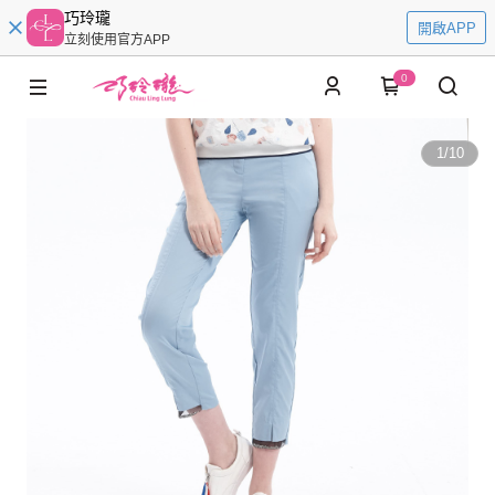
巧玲瓏
開啟APP
立刻使用官方APP
0
1
/
10