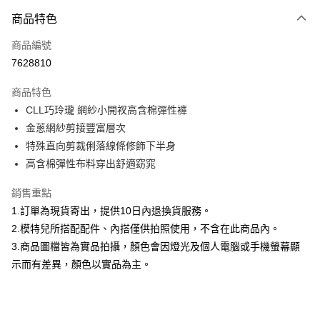
付款方式
商品特色
信用卡一次付款
商品編號
信用卡分期付款
7628810
3 期 0 利率 每期
NT$593
21家銀行
商品特色
合作金庫商業銀行
第一商業銀行
超商取貨付款
CLL巧玲瓏 網紗小開衩高含棉彈性褲
華南商業銀行
彰化商業銀行
金蔥網紗剪接豐富層次
LINE Pay
上海商業儲蓄銀行
台北富邦商業銀行
國泰世華商業銀行
兆豐國際商業銀行
特殊直向剪裁俐落線條修飾下半身
Apple Pay
臺灣中小企業銀行
台中商業銀行
高含棉彈性布料穿出舒適窈窕
匯豐（台灣）商業銀行
華泰商業銀行
街口支付
聯邦商業銀行
遠東國際商業銀行
銷售重點
元大商業銀行
永豐商業銀行
悠遊付
1.訂單為現貨寄出，提供10日內退換貨服務。
玉山商業銀行
星展（台灣）商業銀行
2.模特兒所搭配配件、內搭僅供拍照使用，不含在此商品內。
台新國際商業銀行
中國信託商業銀行
Google Pay
3.商品圖檔皆為實品拍攝，顏色會因燈光及個人電腦或手機螢幕顯
台灣樂天信用卡公司
大哥付你分期
示而有差異，顏色以實品為主。
相關說明
【大哥付你分期使用說明】
AFTEE先享後付
1.本服務由台灣大哥大提供，台灣大哥大用戶可立即使用無須另外申請。