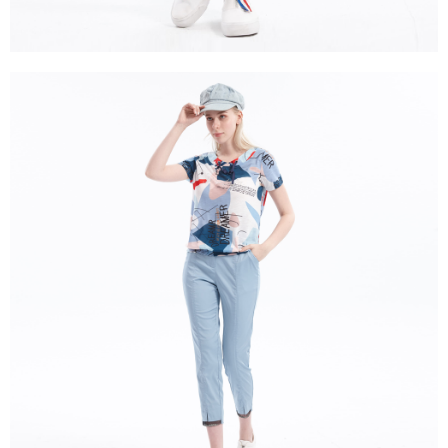
２．關於個人資料處理事宜，請瀏覽以下網址：
https://aftee.tw/terms/#terms3
３．未成年的使用者請事先徵得法定代理人或監護人之同意方可使用
「AFTEE先享後付」，若未經同意申辦者引起之損失，本公司不負相關責
任。
４．使用「AFTEE先享後付」時，將依據個別帳號之用戶狀況，依本公司即
時審查核予不同之上限額度；若仍有額度不足之情形，本公司將視審查結果
請求用戶進行身份認證。
５．嚴禁一人註冊多個帳號或使用他人資訊註冊。若發現惡意使用之情形，
恩沛科技股份有限公司將有權停止該用戶之使用額度並採取法律行動。