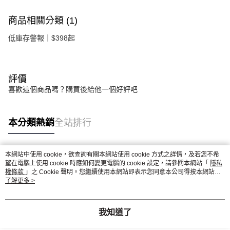
商品相關分類 (1)
低庫存警報｜$398起
評價
喜歡這個商品嗎？購買後給他一個好評吧
本分類熱銷
全站排行
本網站中使用 cookie，欲查詢有關本網站使用 cookie 方式之詳情，及若您不希
熱門標籤
望在電腦上使用 cookie 時應如何變更電腦的 cookie 設定，請參閱本網站「
隱私
權條款
」之 Cookie 聲明。您繼續使用本網站即表示您同意本公司得按本網站使
用條款之 Cookie 聲明使用 cookie。
了解更多 >
我知道了