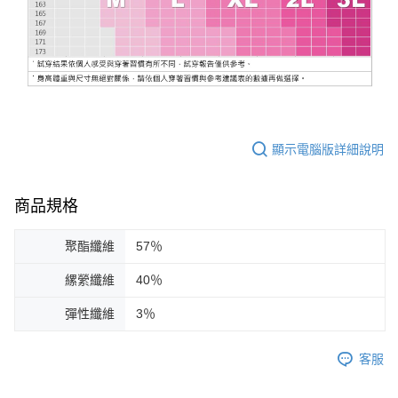
顯示電腦版詳細說明
商品規格
聚酯纖維
57％
縲縈纖維
40％
彈性纖維
3％
客服