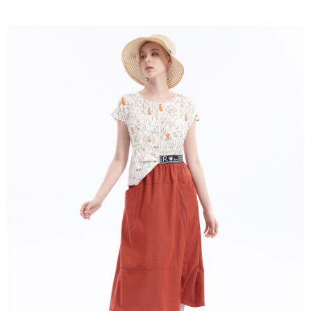
成交易。
ATM付款
AFTEE先享後付是「在收到商品之後才付款」的支付方式。 讓您購物簡單
3.實際核准額度、可分期數及費用金額請依後續交易確認頁面所載為準。
便利好安心！
4.訂單成立30分鐘內，如未前往確認交易或遇審核未通過，訂單將自動取
１．簡單：不需註冊會員、不需綁卡、不需儲值。
運送方式
消。如遇「轉專審核」未通過狀況，表示未達大哥付你分期系統評分，恕無
２．便利：只要手機號碼，簡訊認證，即可結帳。
法說明評估內容。
３．安心：先確認商品／服務後，再付款。
全家取貨付款
【繳款方式說明】
1.分期款項不併入電信帳單，「大哥付你分期」於每月結算日後寄送繳費提
每筆NT$120，滿NT$2,000(含以上)免運費
【「AFTEE先享後付」結帳流程】
醒簡訊。
１．於結帳方式選擇「AFTEE先享後付」後，將跳轉至「AFTEE先享後付」
2.透過簡訊連結打開帳單後，可選擇「超商條碼／台灣大直營門市／銀行轉
7-11取貨付款
結帳頁面，進行簡訊認證並確認金額後，即可完成結帳。
帳／街口支付／iPASS MONEY」等通路繳費。
２．訂單成立數日內，您將收到繳費通知簡訊。
每筆NT$120，滿NT$2,000(含以上)免運費
３．收到繳費通知簡訊後14天內，點擊此簡訊中的連結，可透過四大超商／
【注意事項】
ATM／網路銀行／等多元方式進行付款，方視為交易完成。
宅配
1.本服務係由「台灣大哥大股份有限公司」（以下簡稱本公司）所提供，讓
※ 請注意：結帳手續完成當下不需立刻繳費，但若您需要取消訂單，請聯絡
用戶於交易時，得透過本服務購買商品或服務，並由商店將買賣／分期付款
每筆NT$120，滿NT$2,000(含以上)免運費
購買商品的店家。未經商家同意取消之訂單仍視為有效，需透過AFTEE先享
買賣價金債權讓與本公司後，依約使用本公司帳單繳交帳款。
後付繳納相關費用。
2.基於同意付款使用「大哥付你分期」之契約關係目的，商店將以您的個人
※ 交易是否成功請以「AFTEE先享後付 」之結帳頁面顯示為準，若有關於
資料（包含姓名、電話或地址）提供予台灣大哥大進項蒐集、處理及利用，
是否繳費成功／繳費後需取消欲退款等相關疑問，請聯繫「AFTEE先享後付
由本公司與您本人進行分期帳單所需資料之確認、核對及更正。
客戶支援中心」
https://netprotections.freshdesk.com/support/home
3.完整用戶服務條款，請詳閱以下連結：
https://oppay.tw/userRule
【注意事項】
１．透過由恩沛科技股份有限公司提供之「AFTEE先享後付」服務完成之交
易，需依本服務之必要範圍內提供個人資料，並將交易相關給付款項請求債
權轉讓予恩沛科技股份有限公司。
２．關於個人資料處理事宜，請瀏覽以下網址：
https://aftee.tw/terms/#terms3