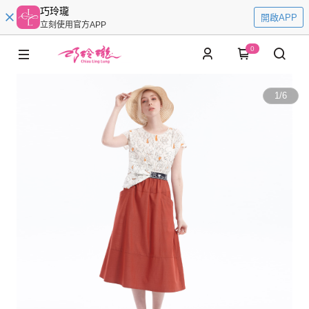
巧玲瓏
開啟APP
立刻使用官方APP
0
1
/
6