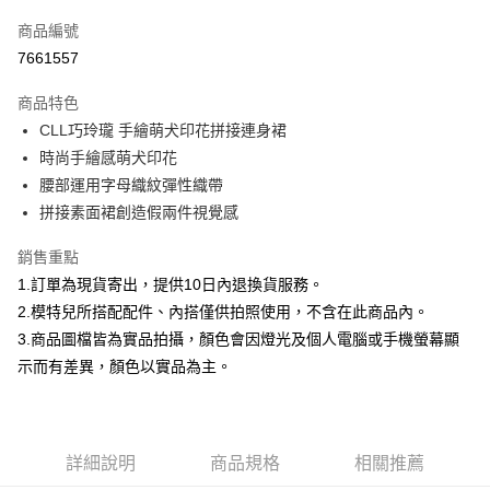
信用卡一次付款
商品編號
信用卡分期付款
7661557
3 期 0 利率 每期
NT$332
21家銀行
商品特色
合作金庫商業銀行
第一商業銀行
超商取貨付款
CLL巧玲瓏 手繪萌犬印花拼接連身裙
華南商業銀行
彰化商業銀行
時尚手繪感萌犬印花
LINE Pay
上海商業儲蓄銀行
台北富邦商業銀行
國泰世華商業銀行
兆豐國際商業銀行
腰部運用字母織紋彈性織帶
Apple Pay
臺灣中小企業銀行
台中商業銀行
拼接素面裙創造假兩件視覺感
匯豐（台灣）商業銀行
華泰商業銀行
街口支付
聯邦商業銀行
遠東國際商業銀行
銷售重點
元大商業銀行
永豐商業銀行
悠遊付
1.訂單為現貨寄出，提供10日內退換貨服務。
玉山商業銀行
星展（台灣）商業銀行
2.模特兒所搭配配件、內搭僅供拍照使用，不含在此商品內。
台新國際商業銀行
中國信託商業銀行
Google Pay
3.商品圖檔皆為實品拍攝，顏色會因燈光及個人電腦或手機螢幕顯
台灣樂天信用卡公司
大哥付你分期
示而有差異，顏色以實品為主。
相關說明
【大哥付你分期使用說明】
AFTEE先享後付
1.本服務由台灣大哥大提供，台灣大哥大用戶可立即使用無須另外申請。
2.付款方式選擇「大哥付你分期」，訂單成立後會自動跳轉到大哥付的交易
相關說明
詳細說明
商品規格
相關推薦
流程，驗證手機門號後，選擇欲分期的期數、繳款截止日，確認付款後即完
【關於「AFTEE先享後付」】