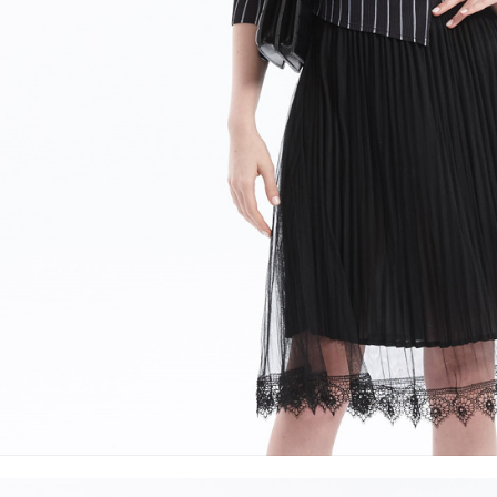
５．嚴禁
形，恩沛
動。