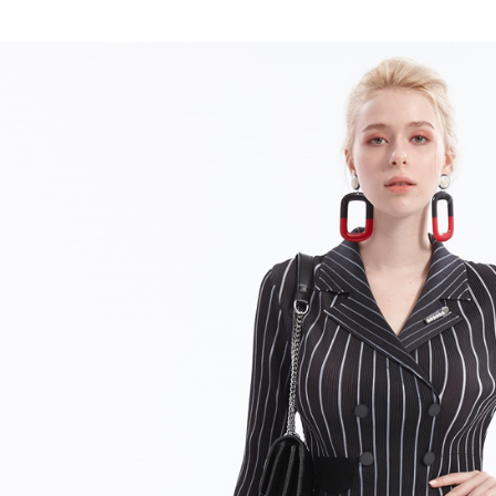
全家取貨
1.分期款
【「AFT
醒簡訊。
每筆NT$1
１．於結帳
2.透過簡
付」結帳
帳／街口支
7-11取貨
２．訂單
３．收到繳
每筆NT$1
【注意事
／ATM／
1.本服務
※ 請注意
宅配
用戶於交
絡購買商品
款買賣價
先享後付
每筆NT$1
2.基於同
※ 交易是
資料（包
是否繳費成
用，由本
付客戶支
3.完整用
【注意事
１．透過由
交易，需
求債權轉
２．關於
https://aft
３．未成
「AFTE
任。
４．使用「
即時審查
結果請求