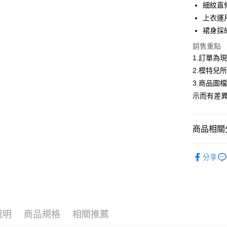
合作金
細紋直
超商取貨
華南商
上衣運
LINE Pay
上海商
裙身採
國泰世
Apple Pay
銷售重點
臺灣中
匯豐（
1.訂單為
街口支付
聯邦商
2.模特兒
元大商
悠遊付
3.商品圖
玉山商
示而有差
台新國
Google Pa
台灣樂
大哥付你
商品相關分
相關說明
【大哥付
AFTEE先
低庫存警報
1.本服務
分享
2.付款方
相關說明
流程，驗
【關於「A
ATM付款
完成交易
AFTEE
3.實際核
便利好安
4.訂單成
１．簡單
消。如遇
２．便利
運送方式
說明
商品規格
相關推薦
無法說明
３．安心
【繳款方