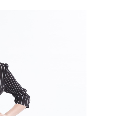
付款
項不併入電信帳單，「大哥付你分期」於每月結算日後寄送繳費提
EE先享後付」結帳流程】
20，滿NT$2,000(含以上)免運費
方式選擇「AFTEE先享後付」後，將跳轉至「AFTEE先享後
訊連結打開帳單後，可選擇「超商條碼／台灣大直營門市／銀行轉
頁面，進行簡訊認證並確認金額後，即可完成結帳。
付／iPASS MONEY」等通路繳費。
付款
成立數日內，您將收到繳費通知簡訊。
費通知簡訊後14天內，點擊此簡訊中的連結，可透過四大超商
20，滿NT$2,000(含以上)免運費
項】
網路銀行／等多元方式進行付款，方視為交易完成。
係由「台灣大哥大股份有限公司」（以下簡稱本公司）所提供，讓
：結帳手續完成當下不需立刻繳費，但若您需要取消訂單，請聯
易時，得透過本服務購買商品或服務，並由商店將買賣／分期付
的店家。未經商家同意取消之訂單仍視為有效，需透過AFTEE
金債權讓與本公司後，依約使用本公司帳單繳交帳款。
繳納相關費用。
20，滿NT$2,000(含以上)免運費
意付款使用「大哥付你分期」之契約關係目的，商店將以您的個人
否成功請以「AFTEE先享後付 」之結帳頁面顯示為準，若有關於
含姓名、電話或地址）提供予台灣大哥大進項蒐集、處理及利
功／繳費後需取消欲退款等相關疑問，請聯繫「AFTEE先享後
公司與您本人進行分期帳單所需資料之確認、核對及更正。
援中心」
https://netprotections.freshdesk.com/support/home
戶服務條款，請詳閱以下連結：
https://oppay.tw/userRule
項】
恩沛科技股份有限公司提供之「AFTEE先享後付」服務完成之
依本服務之必要範圍內提供個人資料，並將交易相關給付款項請
讓予恩沛科技股份有限公司。
個人資料處理事宜，請瀏覽以下網址：
ee.tw/terms/#terms3
年的使用者請事先徵得法定代理人或監護人之同意方可使用
E先享後付」，若未經同意申辦者引起之損失，本公司不負相關責
AFTEE先享後付」時，將依據個別帳號之用戶狀況，依本公司
核予不同之上限額度；若仍有額度不足之情形，本公司將視審查
用戶進行身份認證。