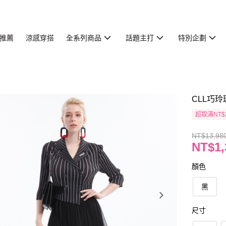
推薦
涼感穿搭
全系列商品
話題主打
特別企劃
CLL巧玲
超取滿NT$
NT$13,98
NT$1,
顏色
黑
尺寸