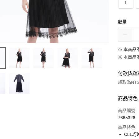
L
數量
※ 本商品
※ 本商品
付款與運
超取滿NT$
付款方式
商品特色
信用卡一
商品編號
7665326
信用卡分
商品特色
3 期 
CLL