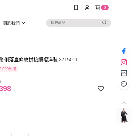
0
關於我們
瓏 俐落直條紋拼接細褶洋裝 2715011
2,000免運
0
398