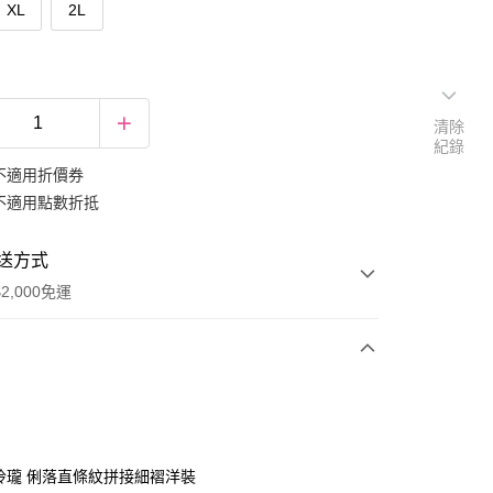
XL
2L
清除
紀錄
不適用折價券
不適用點數折抵
送方式
2,000免運
次付款
期付款
0 利率 每期
NT$466
21家銀行
巧玲瓏 俐落直條紋拼接細褶洋裝