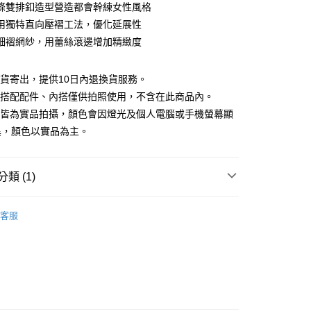
庫商業銀行
第一商業銀行
條雙排釦造型營造都會幹練女性風格
付款
業銀行
彰化商業銀行
用獨特直向壓褶工法，優化延展性
業儲蓄銀行
台北富邦商業銀行
細褶網紗，用蕾絲滾邊增加精緻度
華商業銀行
兆豐國際商業銀行
小企業銀行
台中商業銀行
台灣）商業銀行
華泰商業銀行
現貨寄出，提供10日內退換貨服務。
業銀行
遠東國際商業銀行
所搭配配件、內搭僅供拍照使用，不含在此商品內。
業銀行
永豐商業銀行
檔皆為實品拍攝，顏色會因燈光及個人電腦或手機螢幕顯
業銀行
星展（台灣）商業銀行
異，顏色以實品為主。
際商業銀行
中國信託商業銀行
y
天信用卡公司
分期
類 (1)
你分期使用說明】
享後付
｜$398起
由台灣大哥大提供，台灣大哥大用戶可立即使用無須另外申請。
客服
式選擇「大哥付你分期」，訂單成立後會自動跳轉到大哥付的交易
證手機門號後，選擇欲分期的期數、繳款截止日，確認付款後即
FTEE先享後付」】
。
先享後付是「在收到商品之後才付款」的支付方式。 讓您購物簡單
准額度、可分期數及費用金額請依後續交易確認頁面所載為準。
心！
立30分鐘內，如未前往確認交易或遇審核未通過，訂單將自動取
：不需註冊會員、不需綁卡、不需儲值。
「轉專審核」未通過狀況，表示未達大哥付你分期系統評分，恕
：只要手機號碼，簡訊認證，即可結帳。
評估內容。
：先確認商品／服務後，再付款。
式說明】