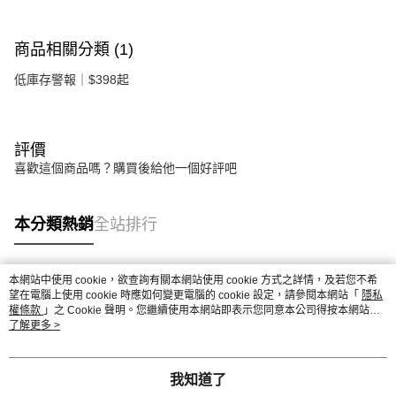
商品相關分類 (1)
低庫存警報｜$398起
評價
喜歡這個商品嗎？購買後給他一個好評吧
本分類熱銷
全站排行
本網站中使用 cookie，欲查詢有關本網站使用 cookie 方式之詳情，及若您不希
熱門標籤
望在電腦上使用 cookie 時應如何變更電腦的 cookie 設定，請參閱本網站「
隱私
權條款
」之 Cookie 聲明。您繼續使用本網站即表示您同意本公司得按本網站使
用條款之 Cookie 聲明使用 cookie。
了解更多 >
我知道了