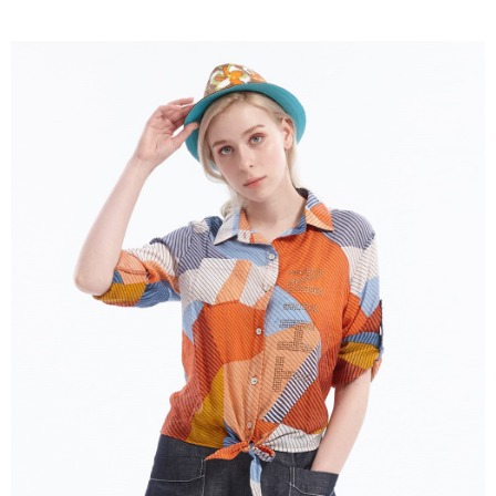
成交易。
ATM付款
AFTEE先享後付是「在收到商品之後才付款」的支付方式。 讓您購物簡單
3.實際核准額度、可分期數及費用金額請依後續交易確認頁面所載為準。
便利好安心！
4.訂單成立30分鐘內，如未前往確認交易或遇審核未通過，訂單將自動取
１．簡單：不需註冊會員、不需綁卡、不需儲值。
運送方式
消。如遇「轉專審核」未通過狀況，表示未達大哥付你分期系統評分，恕無
２．便利：只要手機號碼，簡訊認證，即可結帳。
法說明評估內容。
３．安心：先確認商品／服務後，再付款。
全家取貨付款
【繳款方式說明】
1.分期款項不併入電信帳單，「大哥付你分期」於每月結算日後寄送繳費提
每筆NT$120，滿NT$2,000(含以上)免運費
【「AFTEE先享後付」結帳流程】
醒簡訊。
１．於結帳方式選擇「AFTEE先享後付」後，將跳轉至「AFTEE先享後付」
2.透過簡訊連結打開帳單後，可選擇「超商條碼／台灣大直營門市／銀行轉
7-11取貨付款
結帳頁面，進行簡訊認證並確認金額後，即可完成結帳。
帳／街口支付／iPASS MONEY」等通路繳費。
２．訂單成立數日內，您將收到繳費通知簡訊。
每筆NT$120，滿NT$2,000(含以上)免運費
３．收到繳費通知簡訊後14天內，點擊此簡訊中的連結，可透過四大超商／
【注意事項】
ATM／網路銀行／等多元方式進行付款，方視為交易完成。
宅配
1.本服務係由「台灣大哥大股份有限公司」（以下簡稱本公司）所提供，讓
※ 請注意：結帳手續完成當下不需立刻繳費，但若您需要取消訂單，請聯絡
用戶於交易時，得透過本服務購買商品或服務，並由商店將買賣／分期付款
每筆NT$120，滿NT$2,000(含以上)免運費
購買商品的店家。未經商家同意取消之訂單仍視為有效，需透過AFTEE先享
買賣價金債權讓與本公司後，依約使用本公司帳單繳交帳款。
後付繳納相關費用。
2.基於同意付款使用「大哥付你分期」之契約關係目的，商店將以您的個人
※ 交易是否成功請以「AFTEE先享後付 」之結帳頁面顯示為準，若有關於
資料（包含姓名、電話或地址）提供予台灣大哥大進項蒐集、處理及利用，
是否繳費成功／繳費後需取消欲退款等相關疑問，請聯繫「AFTEE先享後付
由本公司與您本人進行分期帳單所需資料之確認、核對及更正。
客戶支援中心」
https://netprotections.freshdesk.com/support/home
3.完整用戶服務條款，請詳閱以下連結：
https://oppay.tw/userRule
【注意事項】
１．透過由恩沛科技股份有限公司提供之「AFTEE先享後付」服務完成之交
易，需依本服務之必要範圍內提供個人資料，並將交易相關給付款項請求債
權轉讓予恩沛科技股份有限公司。
２．關於個人資料處理事宜，請瀏覽以下網址：
https://aftee.tw/terms/#terms3