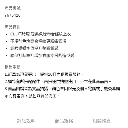
信用卡一次付款
商品編號
信用卡分期付款
7675426
3 期 0 利率 每期
NT$232
21家銀行
商品特色
合作金庫商業銀行
第一商業銀行
超商取貨付款
CLL巧玲瓏 暖系色塊疊合條紋上衣
華南商業銀行
彰化商業銀行
不規則色塊疊合條紋更精緻靈活
LINE Pay
上海商業儲蓄銀行
台北富邦商業銀行
國泰世華商業銀行
兆豐國際商業銀行
耀眼燙鑽字母提升整體質感
Apple Pay
臺灣中小企業銀行
台中商業銀行
腰部打結設計增加衣服穿搭的造型感
匯豐（台灣）商業銀行
華泰商業銀行
街口支付
聯邦商業銀行
遠東國際商業銀行
銷售重點
元大商業銀行
永豐商業銀行
悠遊付
1.訂單為現貨寄出，提供10日內退換貨服務。
玉山商業銀行
星展（台灣）商業銀行
2.模特兒所搭配配件、內搭僅供拍照使用，不含在此商品內。
台新國際商業銀行
中國信託商業銀行
Google Pay
3.商品圖檔皆為實品拍攝，顏色會因燈光及個人電腦或手機螢幕顯
台灣樂天信用卡公司
大哥付你分期
示而有差異，顏色以實品為主。
相關說明
【大哥付你分期使用說明】
AFTEE先享後付
1.本服務由台灣大哥大提供，台灣大哥大用戶可立即使用無須另外申請。
2.付款方式選擇「大哥付你分期」，訂單成立後會自動跳轉到大哥付的交易
相關說明
詳細說明
商品規格
相關推薦
流程，驗證手機門號後，選擇欲分期的期數、繳款截止日，確認付款後即完
【關於「AFTEE先享後付」】