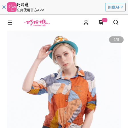
巧玲瓏
開啟APP
立刻使用官方APP
0
1
/
8