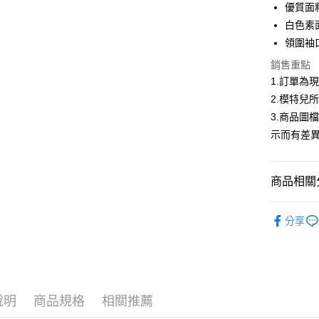
合作金
優質面
超商取貨
華南商
白色素
LINE Pay
上海商
領圍袖
國泰世
Apple Pay
銷售重點
臺灣中
匯豐（
1.訂單為
街口支付
聯邦商
2.模特兒
元大商
悠遊付
3.商品圖
玉山商
示而有差
台新國
Google Pa
台灣樂
大哥付你
商品相關分
相關說明
【大哥付
AFTEE先
低庫存警報
1.本服務
分享
2.付款方
相關說明
流程，驗
【關於「A
ATM付款
完成交易
AFTEE
3.實際核
便利好安
4.訂單成
１．簡單
消。如遇
２．便利
運送方式
說明
商品規格
相關推薦
無法說明
３．安心
【繳款方