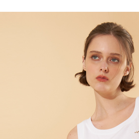
全家取貨
1.分期款
【「AFT
醒簡訊。
每筆NT$1
１．於結帳
2.透過簡
付」結帳
帳／街口支
7-11取貨
２．訂單
３．收到繳
每筆NT$1
【注意事
／ATM／
1.本服務
※ 請注意
宅配
用戶於交
絡購買商品
款買賣價
先享後付
每筆NT$1
2.基於同
※ 交易是
資料（包
是否繳費成
用，由本
付客戶支
3.完整用
【注意事
１．透過由
交易，需
求債權轉
２．關於
https://aft
３．未成
「AFTE
任。
４．使用「
即時審查
結果請求