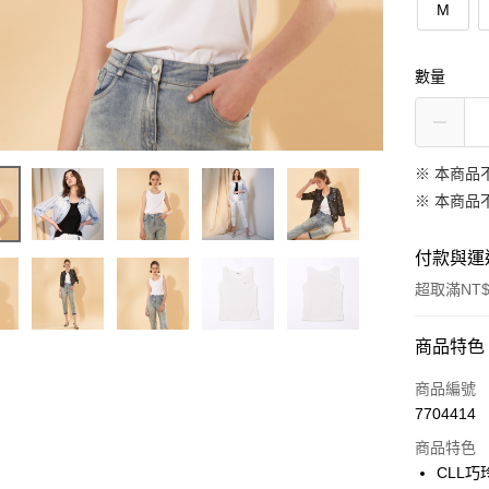
M
數量
※ 本商品
※ 本商品
付款與運
超取滿NT$
付款方式
商品特色
信用卡一
商品編號
7704414
信用卡分
商品特色
3 期 
CLL