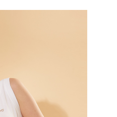
付款
項不併入電信帳單，「大哥付你分期」於每月結算日後寄送繳費提
EE先享後付」結帳流程】
20，滿NT$2,000(含以上)免運費
方式選擇「AFTEE先享後付」後，將跳轉至「AFTEE先享後
訊連結打開帳單後，可選擇「超商條碼／台灣大直營門市／銀行轉
頁面，進行簡訊認證並確認金額後，即可完成結帳。
付／iPASS MONEY」等通路繳費。
付款
成立數日內，您將收到繳費通知簡訊。
費通知簡訊後14天內，點擊此簡訊中的連結，可透過四大超商
20，滿NT$2,000(含以上)免運費
項】
網路銀行／等多元方式進行付款，方視為交易完成。
係由「台灣大哥大股份有限公司」（以下簡稱本公司）所提供，讓
：結帳手續完成當下不需立刻繳費，但若您需要取消訂單，請聯
易時，得透過本服務購買商品或服務，並由商店將買賣／分期付
的店家。未經商家同意取消之訂單仍視為有效，需透過AFTEE
金債權讓與本公司後，依約使用本公司帳單繳交帳款。
繳納相關費用。
20，滿NT$2,000(含以上)免運費
意付款使用「大哥付你分期」之契約關係目的，商店將以您的個人
否成功請以「AFTEE先享後付 」之結帳頁面顯示為準，若有關於
含姓名、電話或地址）提供予台灣大哥大進項蒐集、處理及利
功／繳費後需取消欲退款等相關疑問，請聯繫「AFTEE先享後
公司與您本人進行分期帳單所需資料之確認、核對及更正。
援中心」
https://netprotections.freshdesk.com/support/home
戶服務條款，請詳閱以下連結：
https://oppay.tw/userRule
項】
恩沛科技股份有限公司提供之「AFTEE先享後付」服務完成之
依本服務之必要範圍內提供個人資料，並將交易相關給付款項請
讓予恩沛科技股份有限公司。
個人資料處理事宜，請瀏覽以下網址：
ee.tw/terms/#terms3
年的使用者請事先徵得法定代理人或監護人之同意方可使用
E先享後付」，若未經同意申辦者引起之損失，本公司不負相關責
AFTEE先享後付」時，將依據個別帳號之用戶狀況，依本公司
核予不同之上限額度；若仍有額度不足之情形，本公司將視審查
用戶進行身份認證。