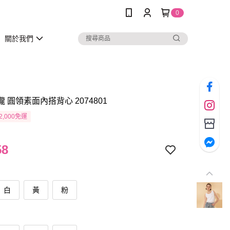
0
關於我們
瓏 圓領素面內搭背心 2074801
2,000免運
58
白
黃
粉