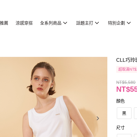
推薦
涼感穿搭
全系列商品
話題主打
特別企劃
CLL巧玲
超取滿NT$
NT$5,580
NT$5
顏色
黑
尺寸