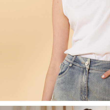
５．嚴禁
形，恩沛
動。