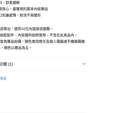
庫商業銀行
第一商業銀行
料，舒柔細緻
付款
業銀行
彰化商業銀行
面背心，最實用的基本內搭單品
業儲蓄銀行
台北富邦商業銀行
口包邊處理，耐洗不易變形
華商業銀行
兆豐國際商業銀行
小企業銀行
台中商業銀行
台灣）商業銀行
華泰商業銀行
現貨寄出，提供10日內退換貨服務。
業銀行
遠東國際商業銀行
所搭配配件、內搭僅供拍照使用，不含在此商品內。
業銀行
永豐商業銀行
檔皆為實品拍攝，顏色會因燈光及個人電腦或手機螢幕顯
業銀行
星展（台灣）商業銀行
異，顏色以實品為主。
際商業銀行
中國信託商業銀行
y
天信用卡公司
分期
類 (1)
你分期使用說明】
享後付
｜$398起
由台灣大哥大提供，台灣大哥大用戶可立即使用無須另外申請。
客服
式選擇「大哥付你分期」，訂單成立後會自動跳轉到大哥付的交易
證手機門號後，選擇欲分期的期數、繳款截止日，確認付款後即
FTEE先享後付」】
。
先享後付是「在收到商品之後才付款」的支付方式。 讓您購物簡單
准額度、可分期數及費用金額請依後續交易確認頁面所載為準。
心！
立30分鐘內，如未前往確認交易或遇審核未通過，訂單將自動取
：不需註冊會員、不需綁卡、不需儲值。
「轉專審核」未通過狀況，表示未達大哥付你分期系統評分，恕
：只要手機號碼，簡訊認證，即可結帳。
評估內容。
：先確認商品／服務後，再付款。
式說明】