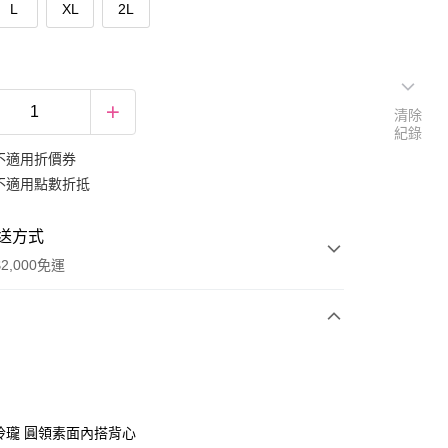
L
XL
2L
清除
紀錄
不適用折價券
不適用點數折抵
送方式
2,000免運
次付款
期付款
0 利率 每期
NT$186
21家銀行
巧玲瓏 圓領素面內搭背心