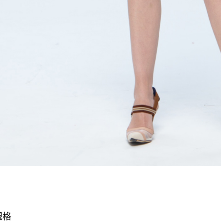
５．嚴禁
形，恩沛
動。
規格