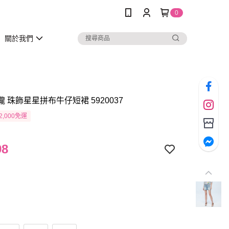
0
關於我們
瓏 珠飾星星拼布牛仔短裙 5920037
2,000免運
98