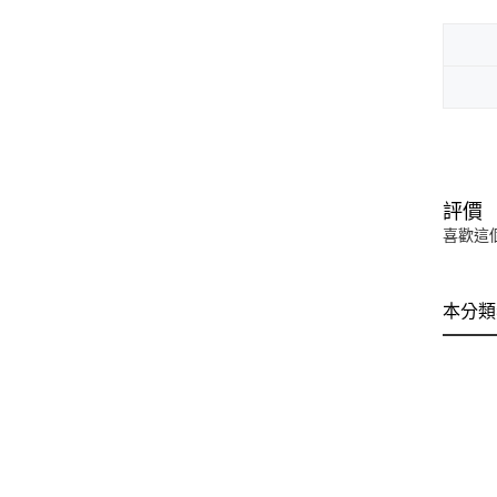
評價
喜歡這
本分類