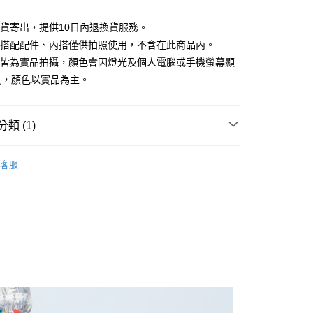
庫商業銀行
第一商業銀行
付款
業銀行
彰化商業銀行
現貨寄出，提供10日內退換貨服務。
業儲蓄銀行
台北富邦商業銀行
所搭配配件、內搭僅供拍照使用，不含在此商品內。
華商業銀行
兆豐國際商業銀行
檔皆為實品拍攝，顏色會因燈光及個人電腦或手機螢幕顯
小企業銀行
台中商業銀行
台灣）商業銀行
華泰商業銀行
異，顏色以實品為主。
業銀行
遠東國際商業銀行
業銀行
永豐商業銀行
業銀行
星展（台灣）商業銀行
類 (1)
際商業銀行
中國信託商業銀行
y
天信用卡公司
｜$398起
分期
客服
你分期使用說明】
享後付
由台灣大哥大提供，台灣大哥大用戶可立即使用無須另外申請。
式選擇「大哥付你分期」，訂單成立後會自動跳轉到大哥付的交易
證手機門號後，選擇欲分期的期數、繳款截止日，確認付款後即
FTEE先享後付」】
。
先享後付是「在收到商品之後才付款」的支付方式。 讓您購物簡單
准額度、可分期數及費用金額請依後續交易確認頁面所載為準。
心！
立30分鐘內，如未前往確認交易或遇審核未通過，訂單將自動取
：不需註冊會員、不需綁卡、不需儲值。
「轉專審核」未通過狀況，表示未達大哥付你分期系統評分，恕
：只要手機號碼，簡訊認證，即可結帳。
評估內容。
：先確認商品／服務後，再付款。
式說明】