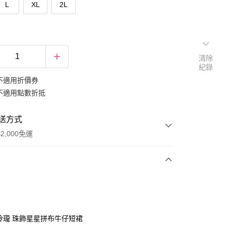
L
XL
2L
清除
紀錄
不適用折價券
不適用點數折抵
送方式
2,000免運
次付款
期付款
0 利率 每期
NT$266
21家銀行
巧玲瓏 珠飾星星拼布牛仔短裙