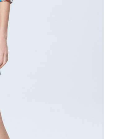
付款
項不併入電信帳單，「大哥付你分期」於每月結算日後寄送繳費提
EE先享後付」結帳流程】
20，滿NT$2,000(含以上)免運費
方式選擇「AFTEE先享後付」後，將跳轉至「AFTEE先享後
訊連結打開帳單後，可選擇「超商條碼／台灣大直營門市／銀行轉
頁面，進行簡訊認證並確認金額後，即可完成結帳。
付／iPASS MONEY」等通路繳費。
付款
成立數日內，您將收到繳費通知簡訊。
費通知簡訊後14天內，點擊此簡訊中的連結，可透過四大超商
20，滿NT$2,000(含以上)免運費
項】
網路銀行／等多元方式進行付款，方視為交易完成。
係由「台灣大哥大股份有限公司」（以下簡稱本公司）所提供，讓
：結帳手續完成當下不需立刻繳費，但若您需要取消訂單，請聯
易時，得透過本服務購買商品或服務，並由商店將買賣／分期付
的店家。未經商家同意取消之訂單仍視為有效，需透過AFTEE
金債權讓與本公司後，依約使用本公司帳單繳交帳款。
繳納相關費用。
20，滿NT$2,000(含以上)免運費
意付款使用「大哥付你分期」之契約關係目的，商店將以您的個人
否成功請以「AFTEE先享後付 」之結帳頁面顯示為準，若有關於
含姓名、電話或地址）提供予台灣大哥大進項蒐集、處理及利
功／繳費後需取消欲退款等相關疑問，請聯繫「AFTEE先享後
公司與您本人進行分期帳單所需資料之確認、核對及更正。
援中心」
https://netprotections.freshdesk.com/support/home
戶服務條款，請詳閱以下連結：
https://oppay.tw/userRule
項】
恩沛科技股份有限公司提供之「AFTEE先享後付」服務完成之
依本服務之必要範圍內提供個人資料，並將交易相關給付款項請
讓予恩沛科技股份有限公司。
個人資料處理事宜，請瀏覽以下網址：
ee.tw/terms/#terms3
年的使用者請事先徵得法定代理人或監護人之同意方可使用
E先享後付」，若未經同意申辦者引起之損失，本公司不負相關責
AFTEE先享後付」時，將依據個別帳號之用戶狀況，依本公司
核予不同之上限額度；若仍有額度不足之情形，本公司將視審查
用戶進行身份認證。