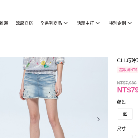
推薦
涼感穿搭
全系列商品
話題主打
特別企劃
CLL巧玲
超取滿NT$
NT$7,980
NT$7
顏色
藍
尺寸