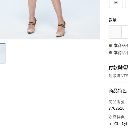
M
數量
※ 本商品
※ 本商品
付款與運
超取滿NT$
付款方式
商品特色
信用卡一
商品編號
7762516
信用卡分
商品特色
3 期 
CLL