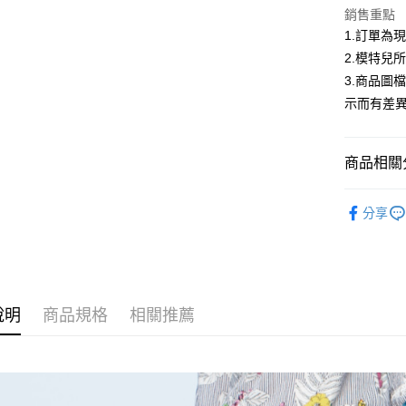
合作金
超商取貨
銷售重點
華南商
1.訂單為
LINE Pay
上海商
2.模特兒
國泰世
Apple Pay
3.商品圖
臺灣中
匯豐（
示而有差
街口支付
聯邦商
元大商
悠遊付
玉山商
商品相關分
台新國
Google Pa
台灣樂
低庫存警報
大哥付你
分享
相關說明
【大哥付
AFTEE先
1.本服務
2.付款方
相關說明
流程，驗
【關於「A
說明
商品規格
相關推薦
ATM付款
完成交易
AFTEE
3.實際核
便利好安
4.訂單成
１．簡單
消。如遇
２．便利
運送方式
無法說明
３．安心
【繳款方