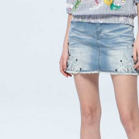
全家取貨
1.分期款
【「AFT
醒簡訊。
每筆NT$1
１．於結帳
2.透過簡
付」結帳
帳／街口支
7-11取貨
２．訂單
３．收到繳
每筆NT$1
【注意事
／ATM／
1.本服務
※ 請注意
宅配
用戶於交
絡購買商品
款買賣價
先享後付
每筆NT$1
2.基於同
※ 交易是
資料（包
是否繳費成
用，由本
付客戶支
3.完整用
【注意事
１．透過由
交易，需
求債權轉
２．關於
https://aft
３．未成
「AFTE
任。
４．使用「
即時審查
結果請求