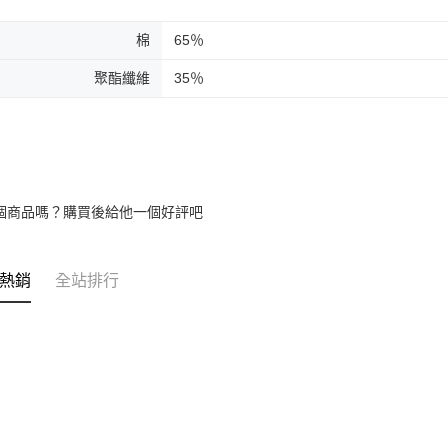
棉
65％
聚酯纖維
35％
個商品嗎？購買後給他一個好評吧
熱銷
全站排行