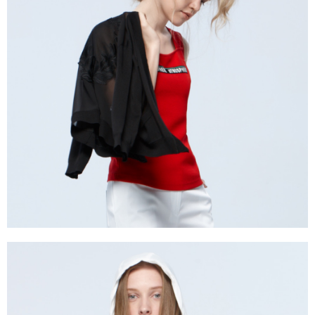
成交易。
ATM付款
AFTEE先享後付是「在收到商品之後才付款」的支付方式。 讓您購物簡單
3.實際核准額度、可分期數及費用金額請依後續交易確認頁面所載為準。
便利好安心！
4.訂單成立30分鐘內，如未前往確認交易或遇審核未通過，訂單將自動取
１．簡單：不需註冊會員、不需綁卡、不需儲值。
運送方式
消。如遇「轉專審核」未通過狀況，表示未達大哥付你分期系統評分，恕無
２．便利：只要手機號碼，簡訊認證，即可結帳。
法說明評估內容。
３．安心：先確認商品／服務後，再付款。
全家取貨付款
【繳款方式說明】
1.分期款項不併入電信帳單，「大哥付你分期」於每月結算日後寄送繳費提
每筆NT$120，滿NT$2,000(含以上)免運費
【「AFTEE先享後付」結帳流程】
醒簡訊。
１．於結帳方式選擇「AFTEE先享後付」後，將跳轉至「AFTEE先享後付」
2.透過簡訊連結打開帳單後，可選擇「超商條碼／台灣大直營門市／銀行轉
7-11取貨付款
結帳頁面，進行簡訊認證並確認金額後，即可完成結帳。
帳／街口支付／iPASS MONEY」等通路繳費。
２．訂單成立數日內，您將收到繳費通知簡訊。
每筆NT$120，滿NT$2,000(含以上)免運費
３．收到繳費通知簡訊後14天內，點擊此簡訊中的連結，可透過四大超商／
【注意事項】
ATM／網路銀行／等多元方式進行付款，方視為交易完成。
宅配
1.本服務係由「台灣大哥大股份有限公司」（以下簡稱本公司）所提供，讓
※ 請注意：結帳手續完成當下不需立刻繳費，但若您需要取消訂單，請聯絡
用戶於交易時，得透過本服務購買商品或服務，並由商店將買賣／分期付款
每筆NT$120，滿NT$2,000(含以上)免運費
購買商品的店家。未經商家同意取消之訂單仍視為有效，需透過AFTEE先享
買賣價金債權讓與本公司後，依約使用本公司帳單繳交帳款。
後付繳納相關費用。
2.基於同意付款使用「大哥付你分期」之契約關係目的，商店將以您的個人
※ 交易是否成功請以「AFTEE先享後付 」之結帳頁面顯示為準，若有關於
資料（包含姓名、電話或地址）提供予台灣大哥大進項蒐集、處理及利用，
是否繳費成功／繳費後需取消欲退款等相關疑問，請聯繫「AFTEE先享後付
由本公司與您本人進行分期帳單所需資料之確認、核對及更正。
客戶支援中心」
https://netprotections.freshdesk.com/support/home
3.完整用戶服務條款，請詳閱以下連結：
https://oppay.tw/userRule
【注意事項】
１．透過由恩沛科技股份有限公司提供之「AFTEE先享後付」服務完成之交
易，需依本服務之必要範圍內提供個人資料，並將交易相關給付款項請求債
權轉讓予恩沛科技股份有限公司。
２．關於個人資料處理事宜，請瀏覽以下網址：
https://aftee.tw/terms/#terms3