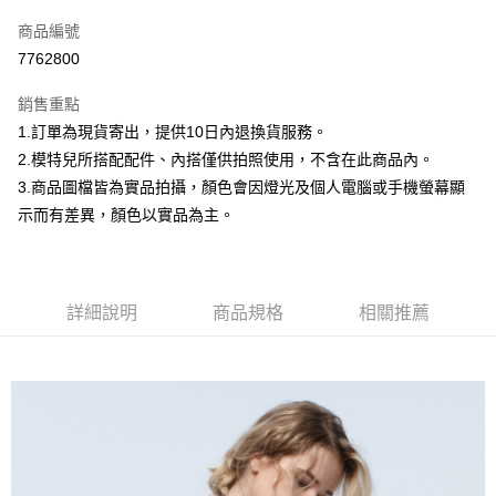
信用卡一次付款
商品編號
信用卡分期付款
7762800
3 期 0 利率 每期
NT$199
21家銀行
銷售重點
合作金庫商業銀行
第一商業銀行
超商取貨付款
1.訂單為現貨寄出，提供10日內退換貨服務。
華南商業銀行
彰化商業銀行
2.模特兒所搭配配件、內搭僅供拍照使用，不含在此商品內。
LINE Pay
上海商業儲蓄銀行
台北富邦商業銀行
國泰世華商業銀行
兆豐國際商業銀行
3.商品圖檔皆為實品拍攝，顏色會因燈光及個人電腦或手機螢幕顯
Apple Pay
臺灣中小企業銀行
台中商業銀行
示而有差異，顏色以實品為主。
匯豐（台灣）商業銀行
華泰商業銀行
街口支付
聯邦商業銀行
遠東國際商業銀行
元大商業銀行
永豐商業銀行
悠遊付
玉山商業銀行
星展（台灣）商業銀行
詳細說明
商品規格
相關推薦
台新國際商業銀行
中國信託商業銀行
Google Pay
台灣樂天信用卡公司
大哥付你分期
相關說明
【大哥付你分期使用說明】
AFTEE先享後付
1.本服務由台灣大哥大提供，台灣大哥大用戶可立即使用無須另外申請。
2.付款方式選擇「大哥付你分期」，訂單成立後會自動跳轉到大哥付的交易
相關說明
流程，驗證手機門號後，選擇欲分期的期數、繳款截止日，確認付款後即完
【關於「AFTEE先享後付」】