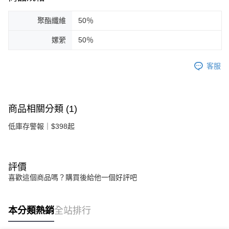
聚酯纖維
50％
嫘縈
50％
客服
商品相關分類 (1)
低庫存警報｜$398起
評價
喜歡這個商品嗎？購買後給他一個好評吧
本分類熱銷
全站排行