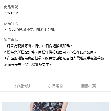
信用卡一次付款
商品編號
信用卡分期付款
7769742
3 期 0 利率 每期
NT$232
21家銀行
商品特色
合作金庫商業銀行
第一商業銀行
超商取貨付款
CLL巧玲瓏 不規則褲腳七分褲
華南商業銀行
彰化商業銀行
LINE Pay
上海商業儲蓄銀行
台北富邦商業銀行
銷售重點
國泰世華商業銀行
兆豐國際商業銀行
Apple Pay
1.訂單為現貨寄出，提供10日內退換貨服務。
臺灣中小企業銀行
台中商業銀行
2.模特兒所搭配配件、內搭僅供拍照使用，不含在此商品內。
匯豐（台灣）商業銀行
華泰商業銀行
街口支付
聯邦商業銀行
遠東國際商業銀行
3.商品圖檔皆為實品拍攝，顏色會因燈光及個人電腦或手機螢幕顯
元大商業銀行
永豐商業銀行
悠遊付
示而有差異，顏色以實品為主。
玉山商業銀行
星展（台灣）商業銀行
台新國際商業銀行
中國信託商業銀行
Google Pay
台灣樂天信用卡公司
大哥付你分期
詳細說明
商品規格
相關推薦
相關說明
【大哥付你分期使用說明】
AFTEE先享後付
1.本服務由台灣大哥大提供，台灣大哥大用戶可立即使用無須另外申請。
2.付款方式選擇「大哥付你分期」，訂單成立後會自動跳轉到大哥付的交易
相關說明
流程，驗證手機門號後，選擇欲分期的期數、繳款截止日，確認付款後即完
【關於「AFTEE先享後付」】