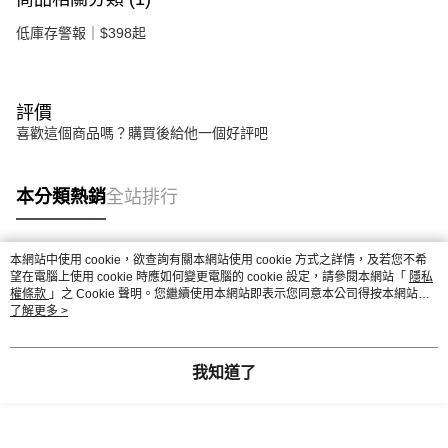
低庫存警報｜$398起
評價
喜歡這個商品嗎？購買後給他一個好評吧
本分類熱銷
全站排行
本網站中使用 cookie，欲查詢有關本網站使用 cookie 方式之詳情，及若您不希
熱門標籤
望在電腦上使用 cookie 時應如何變更電腦的 cookie 設定，請參閱本網站「
隱私
權條款
」之 Cookie 聲明。您繼續使用本網站即表示您同意本公司得按本網站使
用條款之 Cookie 聲明使用 cookie。
了解更多 >
我知道了