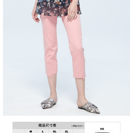
成交易。
ATM付款
AFTEE先享後付是「在收到商品之後才付款」的支付方式。 讓您購物簡單
3.實際核准額度、可分期數及費用金額請依後續交易確認頁面所載為準。
便利好安心！
4.訂單成立30分鐘內，如未前往確認交易或遇審核未通過，訂單將自動取
１．簡單：不需註冊會員、不需綁卡、不需儲值。
運送方式
消。如遇「轉專審核」未通過狀況，表示未達大哥付你分期系統評分，恕無
２．便利：只要手機號碼，簡訊認證，即可結帳。
法說明評估內容。
３．安心：先確認商品／服務後，再付款。
全家取貨付款
【繳款方式說明】
1.分期款項不併入電信帳單，「大哥付你分期」於每月結算日後寄送繳費提
每筆NT$120，滿NT$2,000(含以上)免運費
【「AFTEE先享後付」結帳流程】
醒簡訊。
１．於結帳方式選擇「AFTEE先享後付」後，將跳轉至「AFTEE先享後付」
2.透過簡訊連結打開帳單後，可選擇「超商條碼／台灣大直營門市／銀行轉
7-11取貨付款
結帳頁面，進行簡訊認證並確認金額後，即可完成結帳。
帳／街口支付／iPASS MONEY」等通路繳費。
２．訂單成立數日內，您將收到繳費通知簡訊。
每筆NT$120，滿NT$2,000(含以上)免運費
３．收到繳費通知簡訊後14天內，點擊此簡訊中的連結，可透過四大超商／
【注意事項】
ATM／網路銀行／等多元方式進行付款，方視為交易完成。
宅配
1.本服務係由「台灣大哥大股份有限公司」（以下簡稱本公司）所提供，讓
※ 請注意：結帳手續完成當下不需立刻繳費，但若您需要取消訂單，請聯絡
用戶於交易時，得透過本服務購買商品或服務，並由商店將買賣／分期付款
每筆NT$120，滿NT$2,000(含以上)免運費
購買商品的店家。未經商家同意取消之訂單仍視為有效，需透過AFTEE先享
買賣價金債權讓與本公司後，依約使用本公司帳單繳交帳款。
後付繳納相關費用。
2.基於同意付款使用「大哥付你分期」之契約關係目的，商店將以您的個人
※ 交易是否成功請以「AFTEE先享後付 」之結帳頁面顯示為準，若有關於
資料（包含姓名、電話或地址）提供予台灣大哥大進項蒐集、處理及利用，
是否繳費成功／繳費後需取消欲退款等相關疑問，請聯繫「AFTEE先享後付
由本公司與您本人進行分期帳單所需資料之確認、核對及更正。
客戶支援中心」
https://netprotections.freshdesk.com/support/home
3.完整用戶服務條款，請詳閱以下連結：
https://oppay.tw/userRule
【注意事項】
１．透過由恩沛科技股份有限公司提供之「AFTEE先享後付」服務完成之交
易，需依本服務之必要範圍內提供個人資料，並將交易相關給付款項請求債
權轉讓予恩沛科技股份有限公司。
２．關於個人資料處理事宜，請瀏覽以下網址：
https://aftee.tw/terms/#terms3