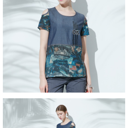
成交易。
ATM付款
AFTEE先享後付是「在收到商品之後才付款」的支付方式。 讓您購物簡單
3.實際核准額度、可分期數及費用金額請依後續交易確認頁面所載為準。
便利好安心！
4.訂單成立30分鐘內，如未前往確認交易或遇審核未通過，訂單將自動取
１．簡單：不需註冊會員、不需綁卡、不需儲值。
運送方式
消。如遇「轉專審核」未通過狀況，表示未達大哥付你分期系統評分，恕無
２．便利：只要手機號碼，簡訊認證，即可結帳。
法說明評估內容。
３．安心：先確認商品／服務後，再付款。
全家取貨付款
【繳款方式說明】
1.分期款項不併入電信帳單，「大哥付你分期」於每月結算日後寄送繳費提
每筆NT$120，滿NT$2,000(含以上)免運費
【「AFTEE先享後付」結帳流程】
醒簡訊。
１．於結帳方式選擇「AFTEE先享後付」後，將跳轉至「AFTEE先享後付」
2.透過簡訊連結打開帳單後，可選擇「超商條碼／台灣大直營門市／銀行轉
7-11取貨付款
結帳頁面，進行簡訊認證並確認金額後，即可完成結帳。
帳／街口支付／iPASS MONEY」等通路繳費。
２．訂單成立數日內，您將收到繳費通知簡訊。
每筆NT$120，滿NT$2,000(含以上)免運費
３．收到繳費通知簡訊後14天內，點擊此簡訊中的連結，可透過四大超商／
【注意事項】
ATM／網路銀行／等多元方式進行付款，方視為交易完成。
宅配
1.本服務係由「台灣大哥大股份有限公司」（以下簡稱本公司）所提供，讓
※ 請注意：結帳手續完成當下不需立刻繳費，但若您需要取消訂單，請聯絡
用戶於交易時，得透過本服務購買商品或服務，並由商店將買賣／分期付款
每筆NT$120，滿NT$2,000(含以上)免運費
購買商品的店家。未經商家同意取消之訂單仍視為有效，需透過AFTEE先享
買賣價金債權讓與本公司後，依約使用本公司帳單繳交帳款。
後付繳納相關費用。
2.基於同意付款使用「大哥付你分期」之契約關係目的，商店將以您的個人
※ 交易是否成功請以「AFTEE先享後付 」之結帳頁面顯示為準，若有關於
資料（包含姓名、電話或地址）提供予台灣大哥大進項蒐集、處理及利用，
是否繳費成功／繳費後需取消欲退款等相關疑問，請聯繫「AFTEE先享後付
由本公司與您本人進行分期帳單所需資料之確認、核對及更正。
客戶支援中心」
https://netprotections.freshdesk.com/support/home
3.完整用戶服務條款，請詳閱以下連結：
https://oppay.tw/userRule
【注意事項】
１．透過由恩沛科技股份有限公司提供之「AFTEE先享後付」服務完成之交
易，需依本服務之必要範圍內提供個人資料，並將交易相關給付款項請求債
權轉讓予恩沛科技股份有限公司。
２．關於個人資料處理事宜，請瀏覽以下網址：
https://aftee.tw/terms/#terms3