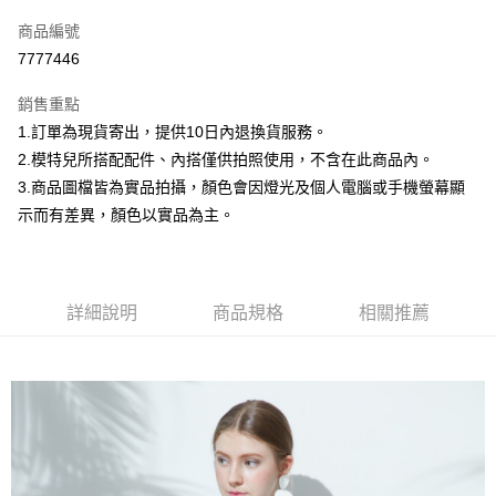
信用卡一次付款
商品編號
信用卡分期付款
7777446
3 期 0 利率 每期
NT$266
21家銀行
銷售重點
合作金庫商業銀行
第一商業銀行
超商取貨付款
1.訂單為現貨寄出，提供10日內退換貨服務。
華南商業銀行
彰化商業銀行
2.模特兒所搭配配件、內搭僅供拍照使用，不含在此商品內。
LINE Pay
上海商業儲蓄銀行
台北富邦商業銀行
國泰世華商業銀行
兆豐國際商業銀行
3.商品圖檔皆為實品拍攝，顏色會因燈光及個人電腦或手機螢幕顯
Apple Pay
臺灣中小企業銀行
台中商業銀行
示而有差異，顏色以實品為主。
匯豐（台灣）商業銀行
華泰商業銀行
街口支付
聯邦商業銀行
遠東國際商業銀行
元大商業銀行
永豐商業銀行
悠遊付
玉山商業銀行
星展（台灣）商業銀行
詳細說明
商品規格
相關推薦
台新國際商業銀行
中國信託商業銀行
Google Pay
台灣樂天信用卡公司
大哥付你分期
相關說明
【大哥付你分期使用說明】
AFTEE先享後付
1.本服務由台灣大哥大提供，台灣大哥大用戶可立即使用無須另外申請。
2.付款方式選擇「大哥付你分期」，訂單成立後會自動跳轉到大哥付的交易
相關說明
流程，驗證手機門號後，選擇欲分期的期數、繳款截止日，確認付款後即完
【關於「AFTEE先享後付」】