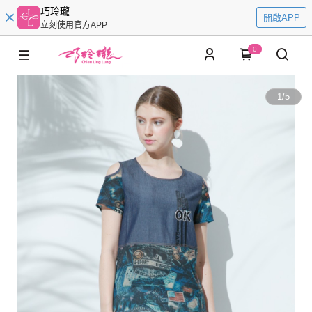
巧玲瓏
開啟APP
立刻使用官方APP
0
1
/
5