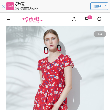
巧玲瓏
開啟APP
立刻使用官方APP
0
1
/
4