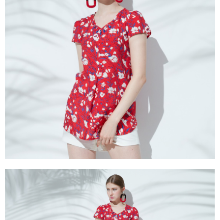
成交易。
ATM付款
AFTEE先享後付是「在收到商品之後才付款」的支付方式。 讓您購物簡單
3.實際核准額度、可分期數及費用金額請依後續交易確認頁面所載為準。
便利好安心！
4.訂單成立30分鐘內，如未前往確認交易或遇審核未通過，訂單將自動取
１．簡單：不需註冊會員、不需綁卡、不需儲值。
運送方式
消。如遇「轉專審核」未通過狀況，表示未達大哥付你分期系統評分，恕無
２．便利：只要手機號碼，簡訊認證，即可結帳。
法說明評估內容。
３．安心：先確認商品／服務後，再付款。
全家取貨付款
【繳款方式說明】
1.分期款項不併入電信帳單，「大哥付你分期」於每月結算日後寄送繳費提
每筆NT$120，滿NT$2,000(含以上)免運費
【「AFTEE先享後付」結帳流程】
醒簡訊。
１．於結帳方式選擇「AFTEE先享後付」後，將跳轉至「AFTEE先享後付」
2.透過簡訊連結打開帳單後，可選擇「超商條碼／台灣大直營門市／銀行轉
7-11取貨付款
結帳頁面，進行簡訊認證並確認金額後，即可完成結帳。
帳／街口支付／iPASS MONEY」等通路繳費。
２．訂單成立數日內，您將收到繳費通知簡訊。
每筆NT$120，滿NT$2,000(含以上)免運費
３．收到繳費通知簡訊後14天內，點擊此簡訊中的連結，可透過四大超商／
【注意事項】
ATM／網路銀行／等多元方式進行付款，方視為交易完成。
宅配
1.本服務係由「台灣大哥大股份有限公司」（以下簡稱本公司）所提供，讓
※ 請注意：結帳手續完成當下不需立刻繳費，但若您需要取消訂單，請聯絡
用戶於交易時，得透過本服務購買商品或服務，並由商店將買賣／分期付款
每筆NT$120，滿NT$2,000(含以上)免運費
購買商品的店家。未經商家同意取消之訂單仍視為有效，需透過AFTEE先享
買賣價金債權讓與本公司後，依約使用本公司帳單繳交帳款。
後付繳納相關費用。
2.基於同意付款使用「大哥付你分期」之契約關係目的，商店將以您的個人
※ 交易是否成功請以「AFTEE先享後付 」之結帳頁面顯示為準，若有關於
資料（包含姓名、電話或地址）提供予台灣大哥大進項蒐集、處理及利用，
是否繳費成功／繳費後需取消欲退款等相關疑問，請聯繫「AFTEE先享後付
由本公司與您本人進行分期帳單所需資料之確認、核對及更正。
客戶支援中心」
https://netprotections.freshdesk.com/support/home
3.完整用戶服務條款，請詳閱以下連結：
https://oppay.tw/userRule
【注意事項】
１．透過由恩沛科技股份有限公司提供之「AFTEE先享後付」服務完成之交
易，需依本服務之必要範圍內提供個人資料，並將交易相關給付款項請求債
權轉讓予恩沛科技股份有限公司。
２．關於個人資料處理事宜，請瀏覽以下網址：
https://aftee.tw/terms/#terms3