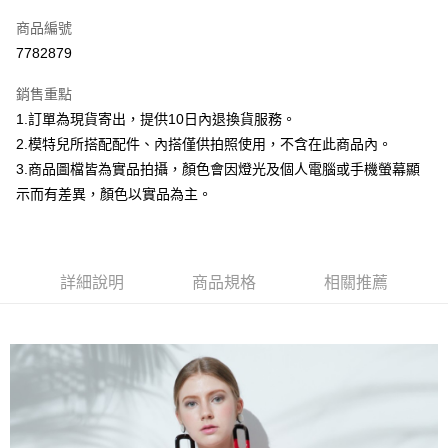
信用卡一次付款
商品編號
信用卡分期付款
7782879
3 期 0 利率 每期
NT$299
21家銀行
銷售重點
合作金庫商業銀行
第一商業銀行
超商取貨付款
1.訂單為現貨寄出，提供10日內退換貨服務。
華南商業銀行
彰化商業銀行
2.模特兒所搭配配件、內搭僅供拍照使用，不含在此商品內。
LINE Pay
上海商業儲蓄銀行
台北富邦商業銀行
國泰世華商業銀行
兆豐國際商業銀行
3.商品圖檔皆為實品拍攝，顏色會因燈光及個人電腦或手機螢幕顯
Apple Pay
臺灣中小企業銀行
台中商業銀行
示而有差異，顏色以實品為主。
匯豐（台灣）商業銀行
華泰商業銀行
街口支付
聯邦商業銀行
遠東國際商業銀行
元大商業銀行
永豐商業銀行
悠遊付
玉山商業銀行
星展（台灣）商業銀行
詳細說明
商品規格
相關推薦
台新國際商業銀行
中國信託商業銀行
Google Pay
台灣樂天信用卡公司
大哥付你分期
相關說明
【大哥付你分期使用說明】
AFTEE先享後付
1.本服務由台灣大哥大提供，台灣大哥大用戶可立即使用無須另外申請。
2.付款方式選擇「大哥付你分期」，訂單成立後會自動跳轉到大哥付的交易
相關說明
流程，驗證手機門號後，選擇欲分期的期數、繳款截止日，確認付款後即完
【關於「AFTEE先享後付」】