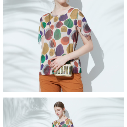
成交易。
ATM付款
AFTEE先享後付是「在收到商品之後才付款」的支付方式。 讓您購物簡單
3.實際核准額度、可分期數及費用金額請依後續交易確認頁面所載為準。
便利好安心！
4.訂單成立30分鐘內，如未前往確認交易或遇審核未通過，訂單將自動取
１．簡單：不需註冊會員、不需綁卡、不需儲值。
運送方式
消。如遇「轉專審核」未通過狀況，表示未達大哥付你分期系統評分，恕無
２．便利：只要手機號碼，簡訊認證，即可結帳。
法說明評估內容。
３．安心：先確認商品／服務後，再付款。
全家取貨付款
【繳款方式說明】
1.分期款項不併入電信帳單，「大哥付你分期」於每月結算日後寄送繳費提
每筆NT$120，滿NT$2,000(含以上)免運費
【「AFTEE先享後付」結帳流程】
醒簡訊。
１．於結帳方式選擇「AFTEE先享後付」後，將跳轉至「AFTEE先享後付」
2.透過簡訊連結打開帳單後，可選擇「超商條碼／台灣大直營門市／銀行轉
7-11取貨付款
結帳頁面，進行簡訊認證並確認金額後，即可完成結帳。
帳／街口支付／iPASS MONEY」等通路繳費。
２．訂單成立數日內，您將收到繳費通知簡訊。
每筆NT$120，滿NT$2,000(含以上)免運費
３．收到繳費通知簡訊後14天內，點擊此簡訊中的連結，可透過四大超商／
【注意事項】
ATM／網路銀行／等多元方式進行付款，方視為交易完成。
宅配
1.本服務係由「台灣大哥大股份有限公司」（以下簡稱本公司）所提供，讓
※ 請注意：結帳手續完成當下不需立刻繳費，但若您需要取消訂單，請聯絡
用戶於交易時，得透過本服務購買商品或服務，並由商店將買賣／分期付款
每筆NT$120，滿NT$2,000(含以上)免運費
購買商品的店家。未經商家同意取消之訂單仍視為有效，需透過AFTEE先享
買賣價金債權讓與本公司後，依約使用本公司帳單繳交帳款。
後付繳納相關費用。
2.基於同意付款使用「大哥付你分期」之契約關係目的，商店將以您的個人
※ 交易是否成功請以「AFTEE先享後付 」之結帳頁面顯示為準，若有關於
資料（包含姓名、電話或地址）提供予台灣大哥大進項蒐集、處理及利用，
是否繳費成功／繳費後需取消欲退款等相關疑問，請聯繫「AFTEE先享後付
由本公司與您本人進行分期帳單所需資料之確認、核對及更正。
客戶支援中心」
https://netprotections.freshdesk.com/support/home
3.完整用戶服務條款，請詳閱以下連結：
https://oppay.tw/userRule
【注意事項】
１．透過由恩沛科技股份有限公司提供之「AFTEE先享後付」服務完成之交
易，需依本服務之必要範圍內提供個人資料，並將交易相關給付款項請求債
權轉讓予恩沛科技股份有限公司。
２．關於個人資料處理事宜，請瀏覽以下網址：
https://aftee.tw/terms/#terms3