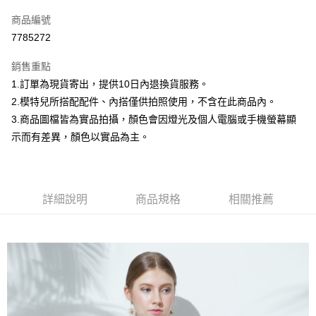
信用卡一次付款
商品編號
信用卡分期付款
7785272
3 期 0 利率 每期
NT$266
21家銀行
銷售重點
合作金庫商業銀行
第一商業銀行
超商取貨付款
1.訂單為現貨寄出，提供10日內退換貨服務。
華南商業銀行
彰化商業銀行
2.模特兒所搭配配件、內搭僅供拍照使用，不含在此商品內。
LINE Pay
上海商業儲蓄銀行
台北富邦商業銀行
國泰世華商業銀行
兆豐國際商業銀行
3.商品圖檔皆為實品拍攝，顏色會因燈光及個人電腦或手機螢幕顯
Apple Pay
臺灣中小企業銀行
台中商業銀行
示而有差異，顏色以實品為主。
匯豐（台灣）商業銀行
華泰商業銀行
街口支付
聯邦商業銀行
遠東國際商業銀行
元大商業銀行
永豐商業銀行
悠遊付
玉山商業銀行
星展（台灣）商業銀行
詳細說明
商品規格
相關推薦
台新國際商業銀行
中國信託商業銀行
Google Pay
台灣樂天信用卡公司
大哥付你分期
相關說明
【大哥付你分期使用說明】
AFTEE先享後付
1.本服務由台灣大哥大提供，台灣大哥大用戶可立即使用無須另外申請。
2.付款方式選擇「大哥付你分期」，訂單成立後會自動跳轉到大哥付的交易
相關說明
流程，驗證手機門號後，選擇欲分期的期數、繳款截止日，確認付款後即完
【關於「AFTEE先享後付」】