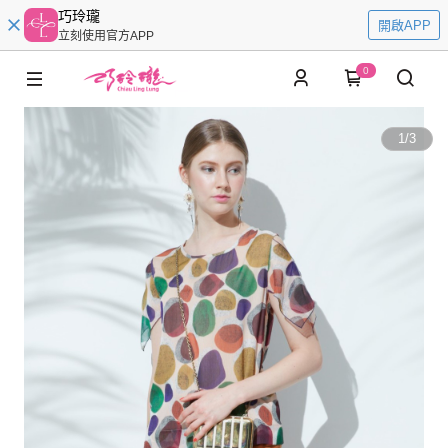
巧玲瓏
開啟APP
立刻使用官方APP
0
1
/
3