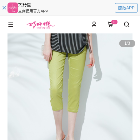
巧玲瓏
開啟APP
立刻使用官方APP
0
1
/
3