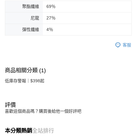
聚酯纖維
69％
尼龍
27％
彈性纖維
4％
客服
商品相關分類 (1)
低庫存警報｜$398起
評價
喜歡這個商品嗎？購買後給他一個好評吧
本分類熱銷
全站排行