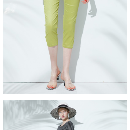
成交易。
ATM付款
AFTEE先享後付是「在收到商品之後才付款」的支付方式。 讓您購物簡單
3.實際核准額度、可分期數及費用金額請依後續交易確認頁面所載為準。
便利好安心！
4.訂單成立30分鐘內，如未前往確認交易或遇審核未通過，訂單將自動取
１．簡單：不需註冊會員、不需綁卡、不需儲值。
運送方式
消。如遇「轉專審核」未通過狀況，表示未達大哥付你分期系統評分，恕無
２．便利：只要手機號碼，簡訊認證，即可結帳。
法說明評估內容。
３．安心：先確認商品／服務後，再付款。
全家取貨付款
【繳款方式說明】
1.分期款項不併入電信帳單，「大哥付你分期」於每月結算日後寄送繳費提
每筆NT$120，滿NT$2,000(含以上)免運費
【「AFTEE先享後付」結帳流程】
醒簡訊。
１．於結帳方式選擇「AFTEE先享後付」後，將跳轉至「AFTEE先享後付」
2.透過簡訊連結打開帳單後，可選擇「超商條碼／台灣大直營門市／銀行轉
7-11取貨付款
結帳頁面，進行簡訊認證並確認金額後，即可完成結帳。
帳／街口支付／iPASS MONEY」等通路繳費。
２．訂單成立數日內，您將收到繳費通知簡訊。
每筆NT$120，滿NT$2,000(含以上)免運費
３．收到繳費通知簡訊後14天內，點擊此簡訊中的連結，可透過四大超商／
【注意事項】
ATM／網路銀行／等多元方式進行付款，方視為交易完成。
宅配
1.本服務係由「台灣大哥大股份有限公司」（以下簡稱本公司）所提供，讓
※ 請注意：結帳手續完成當下不需立刻繳費，但若您需要取消訂單，請聯絡
用戶於交易時，得透過本服務購買商品或服務，並由商店將買賣／分期付款
每筆NT$120，滿NT$2,000(含以上)免運費
購買商品的店家。未經商家同意取消之訂單仍視為有效，需透過AFTEE先享
買賣價金債權讓與本公司後，依約使用本公司帳單繳交帳款。
後付繳納相關費用。
2.基於同意付款使用「大哥付你分期」之契約關係目的，商店將以您的個人
※ 交易是否成功請以「AFTEE先享後付 」之結帳頁面顯示為準，若有關於
資料（包含姓名、電話或地址）提供予台灣大哥大進項蒐集、處理及利用，
是否繳費成功／繳費後需取消欲退款等相關疑問，請聯繫「AFTEE先享後付
由本公司與您本人進行分期帳單所需資料之確認、核對及更正。
客戶支援中心」
https://netprotections.freshdesk.com/support/home
3.完整用戶服務條款，請詳閱以下連結：
https://oppay.tw/userRule
【注意事項】
１．透過由恩沛科技股份有限公司提供之「AFTEE先享後付」服務完成之交
易，需依本服務之必要範圍內提供個人資料，並將交易相關給付款項請求債
權轉讓予恩沛科技股份有限公司。
２．關於個人資料處理事宜，請瀏覽以下網址：
https://aftee.tw/terms/#terms3