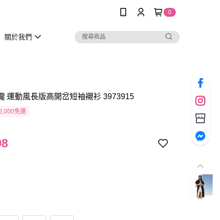
0
關於我們
瓏 運動風長版高開岔短袖襯衫 3973915
2,000免運
98