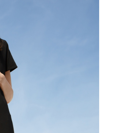
付款
項不併入電信帳單，「大哥付你分期」於每月結算日後寄送繳費提
EE先享後付」結帳流程】
20，滿NT$2,000(含以上)免運費
方式選擇「AFTEE先享後付」後，將跳轉至「AFTEE先享後
訊連結打開帳單後，可選擇「超商條碼／台灣大直營門市／銀行轉
頁面，進行簡訊認證並確認金額後，即可完成結帳。
付／iPASS MONEY」等通路繳費。
付款
成立數日內，您將收到繳費通知簡訊。
費通知簡訊後14天內，點擊此簡訊中的連結，可透過四大超商
20，滿NT$2,000(含以上)免運費
項】
網路銀行／等多元方式進行付款，方視為交易完成。
係由「台灣大哥大股份有限公司」（以下簡稱本公司）所提供，讓
：結帳手續完成當下不需立刻繳費，但若您需要取消訂單，請聯
易時，得透過本服務購買商品或服務，並由商店將買賣／分期付
的店家。未經商家同意取消之訂單仍視為有效，需透過AFTEE
金債權讓與本公司後，依約使用本公司帳單繳交帳款。
繳納相關費用。
20，滿NT$2,000(含以上)免運費
意付款使用「大哥付你分期」之契約關係目的，商店將以您的個人
否成功請以「AFTEE先享後付 」之結帳頁面顯示為準，若有關於
含姓名、電話或地址）提供予台灣大哥大進項蒐集、處理及利
功／繳費後需取消欲退款等相關疑問，請聯繫「AFTEE先享後
公司與您本人進行分期帳單所需資料之確認、核對及更正。
援中心」
https://netprotections.freshdesk.com/support/home
戶服務條款，請詳閱以下連結：
https://oppay.tw/userRule
項】
恩沛科技股份有限公司提供之「AFTEE先享後付」服務完成之
依本服務之必要範圍內提供個人資料，並將交易相關給付款項請
讓予恩沛科技股份有限公司。
個人資料處理事宜，請瀏覽以下網址：
ee.tw/terms/#terms3
年的使用者請事先徵得法定代理人或監護人之同意方可使用
E先享後付」，若未經同意申辦者引起之損失，本公司不負相關責
AFTEE先享後付」時，將依據個別帳號之用戶狀況，依本公司
核予不同之上限額度；若仍有額度不足之情形，本公司將視審查
用戶進行身份認證。