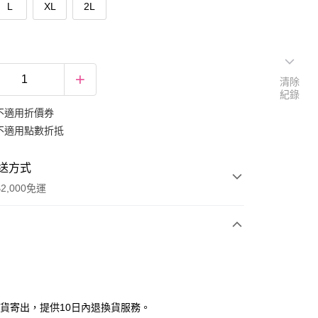
L
XL
2L
清除
紀錄
不適用折價券
不適用點數折抵
送方式
2,000免運
次付款
期付款
0 利率 每期
NT$266
21家銀行
現貨寄出，提供10日內退換貨服務。