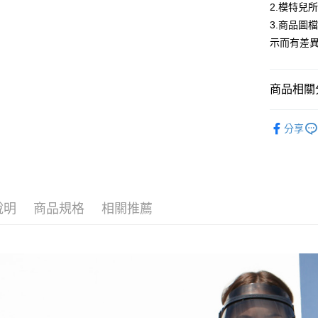
合作金
2.模特兒
超商取貨
華南商
3.商品圖
LINE Pay
上海商
示而有差
國泰世
Apple Pay
臺灣中
匯豐（
街口支付
商品相關分
聯邦商
元大商
悠遊付
低庫存警報
玉山商
分享
台新國
Google Pa
台灣樂
大哥付你
相關說明
【大哥付
說明
商品規格
相關推薦
AFTEE先
1.本服務
2.付款方
相關說明
流程，驗
【關於「A
ATM付款
完成交易
AFTEE
3.實際核
便利好安
4.訂單成
１．簡單
消。如遇
２．便利
運送方式
無法說明
３．安心
【繳款方