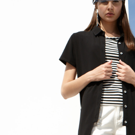
全家取貨
1.分期款
【「AFT
醒簡訊。
每筆NT$1
１．於結帳
2.透過簡
付」結帳
帳／街口支
7-11取貨
２．訂單
３．收到繳
每筆NT$1
【注意事
／ATM／
1.本服務
※ 請注意
宅配
用戶於交
絡購買商品
款買賣價
先享後付
每筆NT$1
2.基於同
※ 交易是
資料（包
是否繳費成
用，由本
付客戶支
3.完整用
【注意事
１．透過由
交易，需
求債權轉
２．關於
https://aft
３．未成
「AFTE
任。
４．使用「
即時審查
結果請求