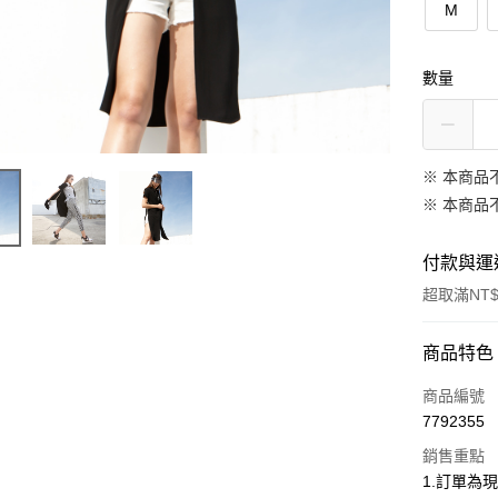
M
數量
※ 本商品
※ 本商品
付款與運
超取滿NT$
付款方式
商品特色
信用卡一
商品編號
7792355
信用卡分
銷售重點
3 期 
1.訂單為