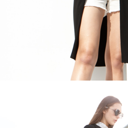
５．嚴禁
形，恩沛
動。