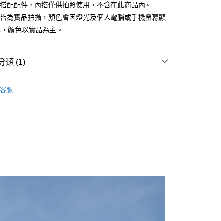
庫商業銀行
第一商業銀行
所搭配配件、內搭僅供拍照使用，不含在此商品內。
付款
業銀行
彰化商業銀行
檔皆為實品拍攝，顏色會因燈光及個人電腦或手機螢幕顯
業儲蓄銀行
台北富邦商業銀行
異，顏色以實品為主。
華商業銀行
兆豐國際商業銀行
小企業銀行
台中商業銀行
台灣）商業銀行
華泰商業銀行
類 (1)
業銀行
遠東國際商業銀行
業銀行
永豐商業銀行
｜$398起
業銀行
星展（台灣）商業銀行
客服
際商業銀行
中國信託商業銀行
y
天信用卡公司
分期
你分期使用說明】
享後付
由台灣大哥大提供，台灣大哥大用戶可立即使用無須另外申請。
式選擇「大哥付你分期」，訂單成立後會自動跳轉到大哥付的交易
證手機門號後，選擇欲分期的期數、繳款截止日，確認付款後即
FTEE先享後付」】
。
先享後付是「在收到商品之後才付款」的支付方式。 讓您購物簡單
准額度、可分期數及費用金額請依後續交易確認頁面所載為準。
心！
立30分鐘內，如未前往確認交易或遇審核未通過，訂單將自動取
：不需註冊會員、不需綁卡、不需儲值。
「轉專審核」未通過狀況，表示未達大哥付你分期系統評分，恕
：只要手機號碼，簡訊認證，即可結帳。
評估內容。
：先確認商品／服務後，再付款。
式說明】