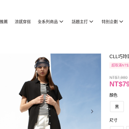
推薦
涼感穿搭
全系列商品
話題主打
特別企劃
CLL巧玲
超取滿NT$
NT$7,980
NT$7
顏色
黑
尺寸