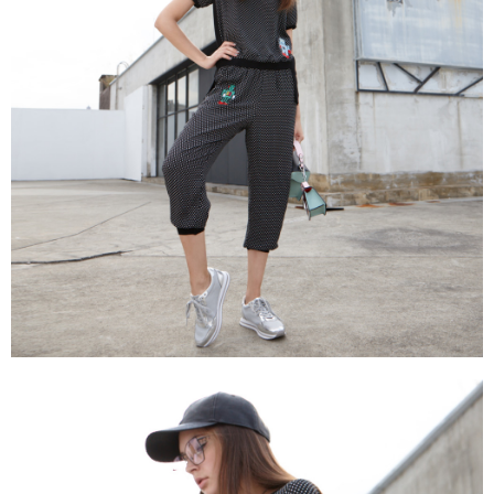
３．未成年的使用者請事先徵得法定代理人或監護人之同意方可使用
「AFTEE先享後付」，若未經同意申辦者引起之損失，本公司不負相關責
任。
４．使用「AFTEE先享後付」時，將依據個別帳號之用戶狀況，依本公司即
時審查核予不同之上限額度；若仍有額度不足之情形，本公司將視審查結果
請求用戶進行身份認證。
５．嚴禁一人註冊多個帳號或使用他人資訊註冊。若發現惡意使用之情形，
恩沛科技股份有限公司將有權停止該用戶之使用額度並採取法律行動。