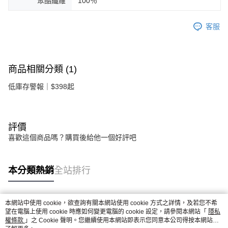
聚酯纖維
100％
客服
商品相關分類 (1)
低庫存警報｜$398起
評價
喜歡這個商品嗎？購買後給他一個好評吧
本分類熱銷
全站排行
本網站中使用 cookie，欲查詢有關本網站使用 cookie 方式之詳情，及若您不希
熱門標籤
望在電腦上使用 cookie 時應如何變更電腦的 cookie 設定，請參閱本網站「
隱私
權條款
」之 Cookie 聲明。您繼續使用本網站即表示您同意本公司得按本網站使