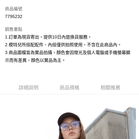
信用卡一次付款
商品編號
信用卡分期付款
7795232
3 期 0 利率 每期
NT$286
21家銀行
銷售重點
合作金庫商業銀行
第一商業銀行
超商取貨付款
1.訂單為現貨寄出，提供10日內退換貨服務。
華南商業銀行
彰化商業銀行
2.模特兒所搭配配件、內搭僅供拍照使用，不含在此商品內。
LINE Pay
上海商業儲蓄銀行
台北富邦商業銀行
國泰世華商業銀行
兆豐國際商業銀行
3.商品圖檔皆為實品拍攝，顏色會因燈光及個人電腦或手機螢幕顯
Apple Pay
臺灣中小企業銀行
台中商業銀行
示而有差異，顏色以實品為主。
匯豐（台灣）商業銀行
華泰商業銀行
街口支付
聯邦商業銀行
遠東國際商業銀行
元大商業銀行
永豐商業銀行
悠遊付
玉山商業銀行
星展（台灣）商業銀行
詳細說明
商品規格
相關推薦
台新國際商業銀行
中國信託商業銀行
Google Pay
台灣樂天信用卡公司
大哥付你分期
相關說明
【大哥付你分期使用說明】
AFTEE先享後付
1.本服務由台灣大哥大提供，台灣大哥大用戶可立即使用無須另外申請。
2.付款方式選擇「大哥付你分期」，訂單成立後會自動跳轉到大哥付的交易
相關說明
流程，驗證手機門號後，選擇欲分期的期數、繳款截止日，確認付款後即完
【關於「AFTEE先享後付」】