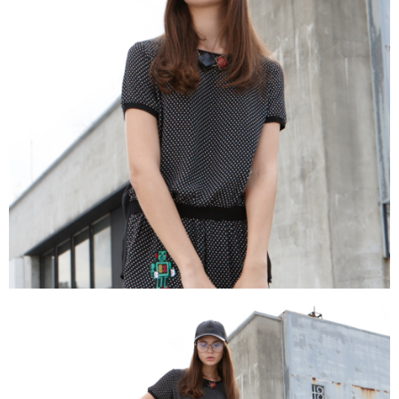
成交易。
ATM付款
AFTEE先享後付是「在收到商品之後才付款」的支付方式。 讓您購物簡單
3.實際核准額度、可分期數及費用金額請依後續交易確認頁面所載為準。
便利好安心！
4.訂單成立30分鐘內，如未前往確認交易或遇審核未通過，訂單將自動取
１．簡單：不需註冊會員、不需綁卡、不需儲值。
運送方式
消。如遇「轉專審核」未通過狀況，表示未達大哥付你分期系統評分，恕無
２．便利：只要手機號碼，簡訊認證，即可結帳。
法說明評估內容。
３．安心：先確認商品／服務後，再付款。
全家取貨付款
【繳款方式說明】
1.分期款項不併入電信帳單，「大哥付你分期」於每月結算日後寄送繳費提
每筆NT$120，滿NT$2,000(含以上)免運費
【「AFTEE先享後付」結帳流程】
醒簡訊。
１．於結帳方式選擇「AFTEE先享後付」後，將跳轉至「AFTEE先享後付」
2.透過簡訊連結打開帳單後，可選擇「超商條碼／台灣大直營門市／銀行轉
7-11取貨付款
結帳頁面，進行簡訊認證並確認金額後，即可完成結帳。
帳／街口支付／iPASS MONEY」等通路繳費。
２．訂單成立數日內，您將收到繳費通知簡訊。
每筆NT$120，滿NT$2,000(含以上)免運費
３．收到繳費通知簡訊後14天內，點擊此簡訊中的連結，可透過四大超商／
【注意事項】
ATM／網路銀行／等多元方式進行付款，方視為交易完成。
宅配
1.本服務係由「台灣大哥大股份有限公司」（以下簡稱本公司）所提供，讓
※ 請注意：結帳手續完成當下不需立刻繳費，但若您需要取消訂單，請聯絡
用戶於交易時，得透過本服務購買商品或服務，並由商店將買賣／分期付款
每筆NT$120，滿NT$2,000(含以上)免運費
購買商品的店家。未經商家同意取消之訂單仍視為有效，需透過AFTEE先享
買賣價金債權讓與本公司後，依約使用本公司帳單繳交帳款。
後付繳納相關費用。
2.基於同意付款使用「大哥付你分期」之契約關係目的，商店將以您的個人
※ 交易是否成功請以「AFTEE先享後付 」之結帳頁面顯示為準，若有關於
資料（包含姓名、電話或地址）提供予台灣大哥大進項蒐集、處理及利用，
是否繳費成功／繳費後需取消欲退款等相關疑問，請聯繫「AFTEE先享後付
由本公司與您本人進行分期帳單所需資料之確認、核對及更正。
客戶支援中心」
https://netprotections.freshdesk.com/support/home
3.完整用戶服務條款，請詳閱以下連結：
https://oppay.tw/userRule
【注意事項】
１．透過由恩沛科技股份有限公司提供之「AFTEE先享後付」服務完成之交
易，需依本服務之必要範圍內提供個人資料，並將交易相關給付款項請求債
權轉讓予恩沛科技股份有限公司。
２．關於個人資料處理事宜，請瀏覽以下網址：
https://aftee.tw/terms/#terms3