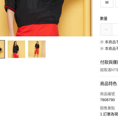
M
數量
※ 本商品
※ 本商品
付款與運
超取滿NT$
付款方式
商品特色
信用卡一
商品編號
7808790
信用卡分
銷售重點
3 期 
1.訂單為