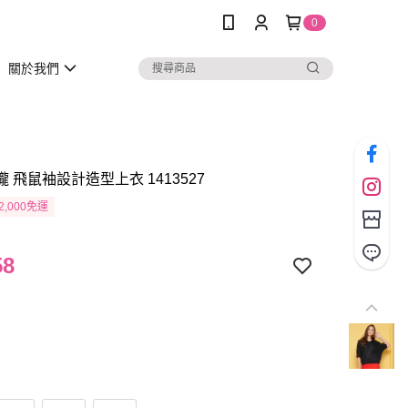
0
關於我們
瓏 飛鼠袖設計造型上衣 1413527
2,000免運
58