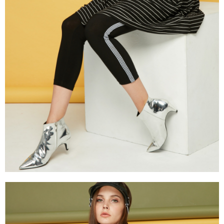
流程，驗證手機門號後，選擇欲分期的期數、繳款截止日，確認付款後即完
【關於「AFTEE先享後付」】
成交易。
ATM付款
AFTEE先享後付是「在收到商品之後才付款」的支付方式。 讓您購物簡單
3.實際核准額度、可分期數及費用金額請依後續交易確認頁面所載為準。
便利好安心！
4.訂單成立30分鐘內，如未前往確認交易或遇審核未通過，訂單將自動取
１．簡單：不需註冊會員、不需綁卡、不需儲值。
運送方式
消。如遇「轉專審核」未通過狀況，表示未達大哥付你分期系統評分，恕無
２．便利：只要手機號碼，簡訊認證，即可結帳。
法說明評估內容。
３．安心：先確認商品／服務後，再付款。
全家取貨付款
【繳款方式說明】
1.分期款項不併入電信帳單，「大哥付你分期」於每月結算日後寄送繳費提
每筆NT$120，滿NT$2,000(含以上)免運費
【「AFTEE先享後付」結帳流程】
醒簡訊。
１．於結帳方式選擇「AFTEE先享後付」後，將跳轉至「AFTEE先享後付」
2.透過簡訊連結打開帳單後，可選擇「超商條碼／台灣大直營門市／銀行轉
7-11取貨付款
結帳頁面，進行簡訊認證並確認金額後，即可完成結帳。
帳／街口支付／iPASS MONEY」等通路繳費。
２．訂單成立數日內，您將收到繳費通知簡訊。
每筆NT$120，滿NT$2,000(含以上)免運費
３．收到繳費通知簡訊後14天內，點擊此簡訊中的連結，可透過四大超商／
【注意事項】
ATM／網路銀行／等多元方式進行付款，方視為交易完成。
宅配
1.本服務係由「台灣大哥大股份有限公司」（以下簡稱本公司）所提供，讓
※ 請注意：結帳手續完成當下不需立刻繳費，但若您需要取消訂單，請聯絡
用戶於交易時，得透過本服務購買商品或服務，並由商店將買賣／分期付款
每筆NT$120，滿NT$2,000(含以上)免運費
購買商品的店家。未經商家同意取消之訂單仍視為有效，需透過AFTEE先享
買賣價金債權讓與本公司後，依約使用本公司帳單繳交帳款。
後付繳納相關費用。
2.基於同意付款使用「大哥付你分期」之契約關係目的，商店將以您的個人
※ 交易是否成功請以「AFTEE先享後付 」之結帳頁面顯示為準，若有關於
資料（包含姓名、電話或地址）提供予台灣大哥大進項蒐集、處理及利用，
是否繳費成功／繳費後需取消欲退款等相關疑問，請聯繫「AFTEE先享後付
由本公司與您本人進行分期帳單所需資料之確認、核對及更正。
客戶支援中心」
https://netprotections.freshdesk.com/support/home
3.完整用戶服務條款，請詳閱以下連結：
https://oppay.tw/userRule
【注意事項】
１．透過由恩沛科技股份有限公司提供之「AFTEE先享後付」服務完成之交
易，需依本服務之必要範圍內提供個人資料，並將交易相關給付款項請求債
權轉讓予恩沛科技股份有限公司。
２．關於個人資料處理事宜，請瀏覽以下網址：