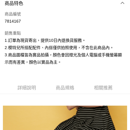
商品特色
信用卡一次付款
商品編號
信用卡分期付款
7814167
3 期 0 利率 每期
NT$252
21家銀行
銷售重點
合作金庫商業銀行
第一商業銀行
超商取貨付款
1.訂單為現貨寄出，提供10日內退換貨服務。
華南商業銀行
彰化商業銀行
2.模特兒所搭配配件、內搭僅供拍照使用，不含在此商品內。
LINE Pay
上海商業儲蓄銀行
台北富邦商業銀行
國泰世華商業銀行
兆豐國際商業銀行
3.商品圖檔皆為實品拍攝，顏色會因燈光及個人電腦或手機螢幕顯
Apple Pay
臺灣中小企業銀行
台中商業銀行
示而有差異，顏色以實品為主。
匯豐（台灣）商業銀行
華泰商業銀行
街口支付
聯邦商業銀行
遠東國際商業銀行
元大商業銀行
永豐商業銀行
悠遊付
玉山商業銀行
星展（台灣）商業銀行
詳細說明
商品規格
相關推薦
台新國際商業銀行
中國信託商業銀行
Google Pay
台灣樂天信用卡公司
大哥付你分期
相關說明
【大哥付你分期使用說明】
AFTEE先享後付
1.本服務由台灣大哥大提供，台灣大哥大用戶可立即使用無須另外申請。
2.付款方式選擇「大哥付你分期」，訂單成立後會自動跳轉到大哥付的交易
相關說明