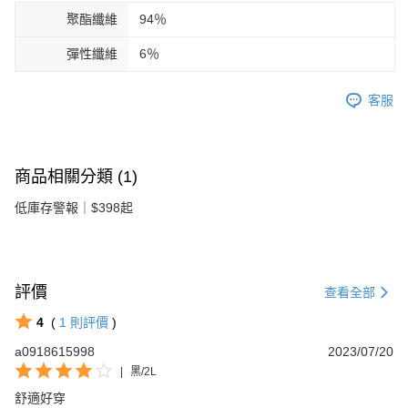
聚酯纖維
94％
彈性纖維
6％
客服
商品相關分類 (1)
低庫存警報｜$398起
評價
查看全部
4
(
1
則評價
)
a0918615998
2023/07/20
|
黑/2L
舒適好穿