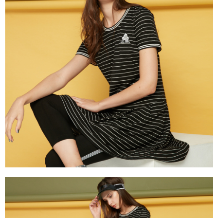
https://aftee.tw/terms/#terms3
３．未成年的使用者請事先徵得法定代理人或監護人之同意方可使用
「AFTEE先享後付」，若未經同意申辦者引起之損失，本公司不負相關責
任。
４．使用「AFTEE先享後付」時，將依據個別帳號之用戶狀況，依本公司即
時審查核予不同之上限額度；若仍有額度不足之情形，本公司將視審查結果
請求用戶進行身份認證。
５．嚴禁一人註冊多個帳號或使用他人資訊註冊。若發現惡意使用之情形，
恩沛科技股份有限公司將有權停止該用戶之使用額度並採取法律行動。