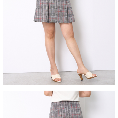
成交易。
ATM付款
AFTEE先享後付是「在收到商品之後才付款」的支付方式。 讓您購物簡單
3.實際核准額度、可分期數及費用金額請依後續交易確認頁面所載為準。
便利好安心！
4.訂單成立30分鐘內，如未前往確認交易或遇審核未通過，訂單將自動取
１．簡單：不需註冊會員、不需綁卡、不需儲值。
運送方式
消。如遇「轉專審核」未通過狀況，表示未達大哥付你分期系統評分，恕無
２．便利：只要手機號碼，簡訊認證，即可結帳。
法說明評估內容。
３．安心：先確認商品／服務後，再付款。
全家取貨付款
【繳款方式說明】
1.分期款項不併入電信帳單，「大哥付你分期」於每月結算日後寄送繳費提
每筆NT$120，滿NT$2,000(含以上)免運費
【「AFTEE先享後付」結帳流程】
醒簡訊。
１．於結帳方式選擇「AFTEE先享後付」後，將跳轉至「AFTEE先享後付」
2.透過簡訊連結打開帳單後，可選擇「超商條碼／台灣大直營門市／銀行轉
7-11取貨付款
結帳頁面，進行簡訊認證並確認金額後，即可完成結帳。
帳／街口支付／iPASS MONEY」等通路繳費。
２．訂單成立數日內，您將收到繳費通知簡訊。
每筆NT$120，滿NT$2,000(含以上)免運費
３．收到繳費通知簡訊後14天內，點擊此簡訊中的連結，可透過四大超商／
【注意事項】
ATM／網路銀行／等多元方式進行付款，方視為交易完成。
宅配
1.本服務係由「台灣大哥大股份有限公司」（以下簡稱本公司）所提供，讓
※ 請注意：結帳手續完成當下不需立刻繳費，但若您需要取消訂單，請聯絡
用戶於交易時，得透過本服務購買商品或服務，並由商店將買賣／分期付款
每筆NT$120，滿NT$2,000(含以上)免運費
購買商品的店家。未經商家同意取消之訂單仍視為有效，需透過AFTEE先享
買賣價金債權讓與本公司後，依約使用本公司帳單繳交帳款。
後付繳納相關費用。
2.基於同意付款使用「大哥付你分期」之契約關係目的，商店將以您的個人
※ 交易是否成功請以「AFTEE先享後付 」之結帳頁面顯示為準，若有關於
資料（包含姓名、電話或地址）提供予台灣大哥大進項蒐集、處理及利用，
是否繳費成功／繳費後需取消欲退款等相關疑問，請聯繫「AFTEE先享後付
由本公司與您本人進行分期帳單所需資料之確認、核對及更正。
客戶支援中心」
https://netprotections.freshdesk.com/support/home
3.完整用戶服務條款，請詳閱以下連結：
https://oppay.tw/userRule
【注意事項】
１．透過由恩沛科技股份有限公司提供之「AFTEE先享後付」服務完成之交
易，需依本服務之必要範圍內提供個人資料，並將交易相關給付款項請求債
權轉讓予恩沛科技股份有限公司。
２．關於個人資料處理事宜，請瀏覽以下網址：
https://aftee.tw/terms/#terms3