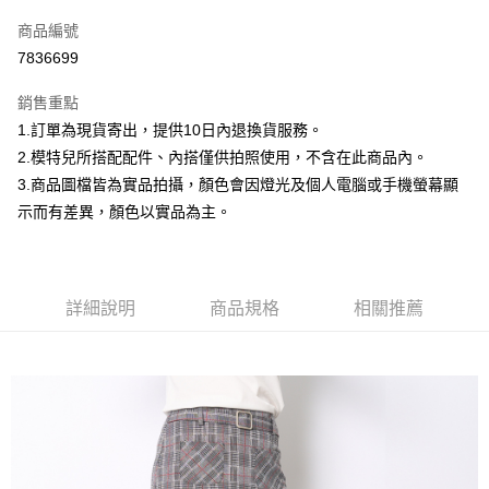
信用卡一次付款
商品編號
信用卡分期付款
7836699
3 期 0 利率 每期
NT$199
21家銀行
銷售重點
合作金庫商業銀行
第一商業銀行
超商取貨付款
1.訂單為現貨寄出，提供10日內退換貨服務。
華南商業銀行
彰化商業銀行
2.模特兒所搭配配件、內搭僅供拍照使用，不含在此商品內。
LINE Pay
上海商業儲蓄銀行
台北富邦商業銀行
國泰世華商業銀行
兆豐國際商業銀行
3.商品圖檔皆為實品拍攝，顏色會因燈光及個人電腦或手機螢幕顯
Apple Pay
臺灣中小企業銀行
台中商業銀行
示而有差異，顏色以實品為主。
匯豐（台灣）商業銀行
華泰商業銀行
街口支付
聯邦商業銀行
遠東國際商業銀行
元大商業銀行
永豐商業銀行
悠遊付
玉山商業銀行
星展（台灣）商業銀行
詳細說明
商品規格
相關推薦
台新國際商業銀行
中國信託商業銀行
Google Pay
台灣樂天信用卡公司
大哥付你分期
相關說明
【大哥付你分期使用說明】
AFTEE先享後付
1.本服務由台灣大哥大提供，台灣大哥大用戶可立即使用無須另外申請。
2.付款方式選擇「大哥付你分期」，訂單成立後會自動跳轉到大哥付的交易
相關說明
流程，驗證手機門號後，選擇欲分期的期數、繳款截止日，確認付款後即完
【關於「AFTEE先享後付」】