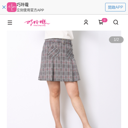
巧玲瓏
開啟APP
立刻使用官方APP
0
1
/
2