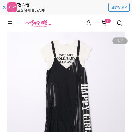
巧玲瓏
開啟APP
立刻使用官方APP
0
1
/
2