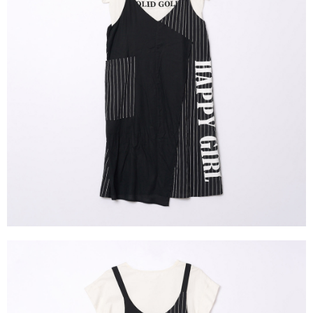
成交易。
ATM付款
AFTEE先享後付是「在收到商品之後才付款」的支付方式。 讓您購物簡單
3.實際核准額度、可分期數及費用金額請依後續交易確認頁面所載為準。
便利好安心！
4.訂單成立30分鐘內，如未前往確認交易或遇審核未通過，訂單將自動取
１．簡單：不需註冊會員、不需綁卡、不需儲值。
運送方式
消。如遇「轉專審核」未通過狀況，表示未達大哥付你分期系統評分，恕無
２．便利：只要手機號碼，簡訊認證，即可結帳。
法說明評估內容。
３．安心：先確認商品／服務後，再付款。
全家取貨付款
【繳款方式說明】
1.分期款項不併入電信帳單，「大哥付你分期」於每月結算日後寄送繳費提
每筆NT$120，滿NT$2,000(含以上)免運費
【「AFTEE先享後付」結帳流程】
醒簡訊。
１．於結帳方式選擇「AFTEE先享後付」後，將跳轉至「AFTEE先享後付」
2.透過簡訊連結打開帳單後，可選擇「超商條碼／台灣大直營門市／銀行轉
7-11取貨付款
結帳頁面，進行簡訊認證並確認金額後，即可完成結帳。
帳／街口支付／iPASS MONEY」等通路繳費。
２．訂單成立數日內，您將收到繳費通知簡訊。
每筆NT$120，滿NT$2,000(含以上)免運費
３．收到繳費通知簡訊後14天內，點擊此簡訊中的連結，可透過四大超商／
【注意事項】
ATM／網路銀行／等多元方式進行付款，方視為交易完成。
宅配
1.本服務係由「台灣大哥大股份有限公司」（以下簡稱本公司）所提供，讓
※ 請注意：結帳手續完成當下不需立刻繳費，但若您需要取消訂單，請聯絡
用戶於交易時，得透過本服務購買商品或服務，並由商店將買賣／分期付款
每筆NT$120，滿NT$2,000(含以上)免運費
購買商品的店家。未經商家同意取消之訂單仍視為有效，需透過AFTEE先享
買賣價金債權讓與本公司後，依約使用本公司帳單繳交帳款。
後付繳納相關費用。
2.基於同意付款使用「大哥付你分期」之契約關係目的，商店將以您的個人
※ 交易是否成功請以「AFTEE先享後付 」之結帳頁面顯示為準，若有關於
資料（包含姓名、電話或地址）提供予台灣大哥大進項蒐集、處理及利用，
是否繳費成功／繳費後需取消欲退款等相關疑問，請聯繫「AFTEE先享後付
由本公司與您本人進行分期帳單所需資料之確認、核對及更正。
客戶支援中心」
https://netprotections.freshdesk.com/support/home
3.完整用戶服務條款，請詳閱以下連結：
https://oppay.tw/userRule
【注意事項】
１．透過由恩沛科技股份有限公司提供之「AFTEE先享後付」服務完成之交
易，需依本服務之必要範圍內提供個人資料，並將交易相關給付款項請求債
權轉讓予恩沛科技股份有限公司。
２．關於個人資料處理事宜，請瀏覽以下網址：
https://aftee.tw/terms/#terms3