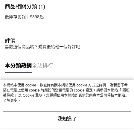
商品相關分類 (1)
低庫存警報｜$398起
評價
喜歡這個商品嗎？購買後給他一個好評吧
本分類熱銷
全站排行
本網站中使用 cookie，欲查詢有關本網站使用 cookie 方式之詳情，及若您不希
熱門標籤
望在電腦上使用 cookie 時應如何變更電腦的 cookie 設定，請參閱本網站「
隱私
權條款
」之 Cookie 聲明。您繼續使用本網站即表示您同意本公司得按本網站使
用條款之 Cookie 聲明使用 cookie。
了解更多 >
我知道了