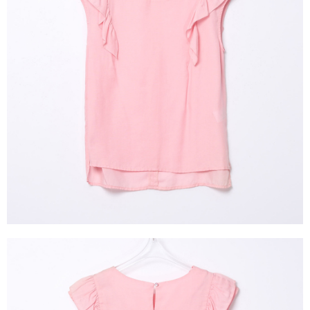
成交易。
ATM付款
AFTEE先享後付是「在收到商品之後才付款」的支付方式。 讓您購物簡單
3.實際核准額度、可分期數及費用金額請依後續交易確認頁面所載為準。
便利好安心！
4.訂單成立30分鐘內，如未前往確認交易或遇審核未通過，訂單將自動取
１．簡單：不需註冊會員、不需綁卡、不需儲值。
運送方式
消。如遇「轉專審核」未通過狀況，表示未達大哥付你分期系統評分，恕無
２．便利：只要手機號碼，簡訊認證，即可結帳。
法說明評估內容。
３．安心：先確認商品／服務後，再付款。
全家取貨付款
【繳款方式說明】
1.分期款項不併入電信帳單，「大哥付你分期」於每月結算日後寄送繳費提
每筆NT$120，滿NT$2,000(含以上)免運費
【「AFTEE先享後付」結帳流程】
醒簡訊。
１．於結帳方式選擇「AFTEE先享後付」後，將跳轉至「AFTEE先享後付」
2.透過簡訊連結打開帳單後，可選擇「超商條碼／台灣大直營門市／銀行轉
7-11取貨付款
結帳頁面，進行簡訊認證並確認金額後，即可完成結帳。
帳／街口支付／iPASS MONEY」等通路繳費。
２．訂單成立數日內，您將收到繳費通知簡訊。
每筆NT$120，滿NT$2,000(含以上)免運費
３．收到繳費通知簡訊後14天內，點擊此簡訊中的連結，可透過四大超商／
【注意事項】
ATM／網路銀行／等多元方式進行付款，方視為交易完成。
宅配
1.本服務係由「台灣大哥大股份有限公司」（以下簡稱本公司）所提供，讓
※ 請注意：結帳手續完成當下不需立刻繳費，但若您需要取消訂單，請聯絡
用戶於交易時，得透過本服務購買商品或服務，並由商店將買賣／分期付款
每筆NT$120，滿NT$2,000(含以上)免運費
購買商品的店家。未經商家同意取消之訂單仍視為有效，需透過AFTEE先享
買賣價金債權讓與本公司後，依約使用本公司帳單繳交帳款。
後付繳納相關費用。
2.基於同意付款使用「大哥付你分期」之契約關係目的，商店將以您的個人
※ 交易是否成功請以「AFTEE先享後付 」之結帳頁面顯示為準，若有關於
資料（包含姓名、電話或地址）提供予台灣大哥大進項蒐集、處理及利用，
是否繳費成功／繳費後需取消欲退款等相關疑問，請聯繫「AFTEE先享後付
由本公司與您本人進行分期帳單所需資料之確認、核對及更正。
客戶支援中心」
https://netprotections.freshdesk.com/support/home
3.完整用戶服務條款，請詳閱以下連結：
https://oppay.tw/userRule
【注意事項】
１．透過由恩沛科技股份有限公司提供之「AFTEE先享後付」服務完成之交
易，需依本服務之必要範圍內提供個人資料，並將交易相關給付款項請求債
權轉讓予恩沛科技股份有限公司。
２．關於個人資料處理事宜，請瀏覽以下網址：
https://aftee.tw/terms/#terms3