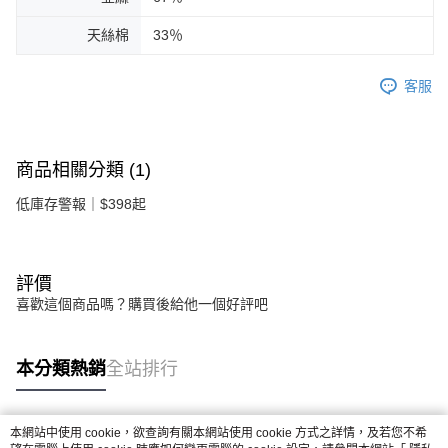
天絲棉
33％
客服
商品相關分類 (1)
低庫存警報｜$398起
評價
喜歡這個商品嗎？購買後給他一個好評吧
本分類熱銷
全站排行
本網站中使用 cookie，欲查詢有關本網站使用 cookie 方式之詳情，及若您不希
熱門標籤