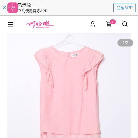
巧玲瓏
開啟APP
立刻使用官方APP
0
1
/
2