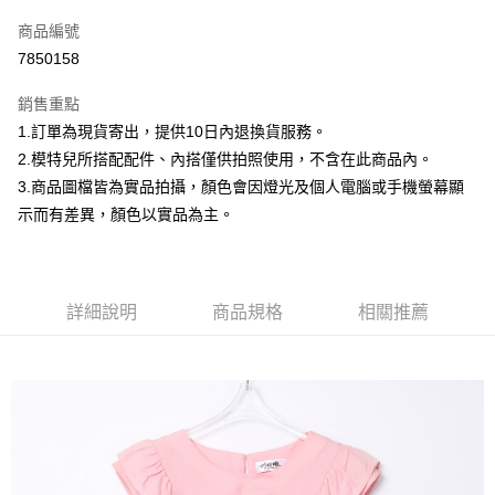
信用卡一次付款
商品編號
信用卡分期付款
7850158
3 期 0 利率 每期
NT$199
21家銀行
銷售重點
合作金庫商業銀行
第一商業銀行
超商取貨付款
1.訂單為現貨寄出，提供10日內退換貨服務。
華南商業銀行
彰化商業銀行
2.模特兒所搭配配件、內搭僅供拍照使用，不含在此商品內。
LINE Pay
上海商業儲蓄銀行
台北富邦商業銀行
國泰世華商業銀行
兆豐國際商業銀行
3.商品圖檔皆為實品拍攝，顏色會因燈光及個人電腦或手機螢幕顯
Apple Pay
臺灣中小企業銀行
台中商業銀行
示而有差異，顏色以實品為主。
匯豐（台灣）商業銀行
華泰商業銀行
街口支付
聯邦商業銀行
遠東國際商業銀行
元大商業銀行
永豐商業銀行
悠遊付
玉山商業銀行
星展（台灣）商業銀行
詳細說明
商品規格
相關推薦
台新國際商業銀行
中國信託商業銀行
Google Pay
台灣樂天信用卡公司
大哥付你分期
相關說明
【大哥付你分期使用說明】
AFTEE先享後付
1.本服務由台灣大哥大提供，台灣大哥大用戶可立即使用無須另外申請。
2.付款方式選擇「大哥付你分期」，訂單成立後會自動跳轉到大哥付的交易
相關說明
流程，驗證手機門號後，選擇欲分期的期數、繳款截止日，確認付款後即完
【關於「AFTEE先享後付」】