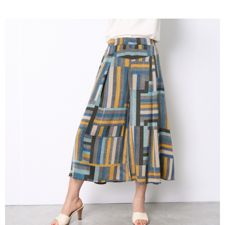
成交易。
ATM付款
AFTEE先享後付是「在收到商品之後才付款」的支付方式。 讓您購物簡單
3.實際核准額度、可分期數及費用金額請依後續交易確認頁面所載為準。
便利好安心！
4.訂單成立30分鐘內，如未前往確認交易或遇審核未通過，訂單將自動取
１．簡單：不需註冊會員、不需綁卡、不需儲值。
運送方式
消。如遇「轉專審核」未通過狀況，表示未達大哥付你分期系統評分，恕無
２．便利：只要手機號碼，簡訊認證，即可結帳。
法說明評估內容。
３．安心：先確認商品／服務後，再付款。
全家取貨付款
【繳款方式說明】
1.分期款項不併入電信帳單，「大哥付你分期」於每月結算日後寄送繳費提
每筆NT$120，滿NT$2,000(含以上)免運費
【「AFTEE先享後付」結帳流程】
醒簡訊。
１．於結帳方式選擇「AFTEE先享後付」後，將跳轉至「AFTEE先享後付」
2.透過簡訊連結打開帳單後，可選擇「超商條碼／台灣大直營門市／銀行轉
7-11取貨付款
結帳頁面，進行簡訊認證並確認金額後，即可完成結帳。
帳／街口支付／iPASS MONEY」等通路繳費。
２．訂單成立數日內，您將收到繳費通知簡訊。
每筆NT$120，滿NT$2,000(含以上)免運費
３．收到繳費通知簡訊後14天內，點擊此簡訊中的連結，可透過四大超商／
【注意事項】
ATM／網路銀行／等多元方式進行付款，方視為交易完成。
宅配
1.本服務係由「台灣大哥大股份有限公司」（以下簡稱本公司）所提供，讓
※ 請注意：結帳手續完成當下不需立刻繳費，但若您需要取消訂單，請聯絡
用戶於交易時，得透過本服務購買商品或服務，並由商店將買賣／分期付款
每筆NT$120，滿NT$2,000(含以上)免運費
購買商品的店家。未經商家同意取消之訂單仍視為有效，需透過AFTEE先享
買賣價金債權讓與本公司後，依約使用本公司帳單繳交帳款。
後付繳納相關費用。
2.基於同意付款使用「大哥付你分期」之契約關係目的，商店將以您的個人
※ 交易是否成功請以「AFTEE先享後付 」之結帳頁面顯示為準，若有關於
資料（包含姓名、電話或地址）提供予台灣大哥大進項蒐集、處理及利用，
是否繳費成功／繳費後需取消欲退款等相關疑問，請聯繫「AFTEE先享後付
由本公司與您本人進行分期帳單所需資料之確認、核對及更正。
客戶支援中心」
https://netprotections.freshdesk.com/support/home
3.完整用戶服務條款，請詳閱以下連結：
https://oppay.tw/userRule
【注意事項】
１．透過由恩沛科技股份有限公司提供之「AFTEE先享後付」服務完成之交
易，需依本服務之必要範圍內提供個人資料，並將交易相關給付款項請求債
權轉讓予恩沛科技股份有限公司。
２．關於個人資料處理事宜，請瀏覽以下網址：
https://aftee.tw/terms/#terms3