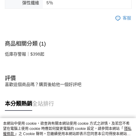
彈性纖維
5％
客服
商品相關分類 (1)
低庫存警報｜$398起
評價
喜歡這個商品嗎？購買後給他一個好評吧
本分類熱銷
全站排行
本網站中使用 cookie，欲查詢有關本網站使用 cookie 方式之詳情，及若您不希
熱門標籤
望在電腦上使用 cookie 時應如何變更電腦的 cookie 設定，請參閱本網站「
隱私
權條款
」之 Cookie 聲明。您繼續使用本網站即表示您同意本公司得按本網站使