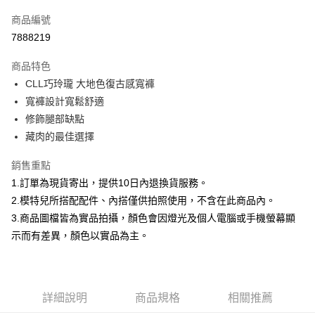
信用卡一次付款
商品編號
信用卡分期付款
7888219
3 期 0 利率 每期
NT$266
21家銀行
商品特色
合作金庫商業銀行
第一商業銀行
超商取貨付款
CLL巧玲瓏 大地色復古感寬褲
華南商業銀行
彰化商業銀行
寬褲設計寬鬆舒適
LINE Pay
上海商業儲蓄銀行
台北富邦商業銀行
國泰世華商業銀行
兆豐國際商業銀行
修飾腿部缺點
Apple Pay
臺灣中小企業銀行
台中商業銀行
藏肉的最佳選擇
匯豐（台灣）商業銀行
華泰商業銀行
街口支付
聯邦商業銀行
遠東國際商業銀行
銷售重點
元大商業銀行
永豐商業銀行
悠遊付
1.訂單為現貨寄出，提供10日內退換貨服務。
玉山商業銀行
星展（台灣）商業銀行
2.模特兒所搭配配件、內搭僅供拍照使用，不含在此商品內。
台新國際商業銀行
中國信託商業銀行
Google Pay
3.商品圖檔皆為實品拍攝，顏色會因燈光及個人電腦或手機螢幕顯
台灣樂天信用卡公司
大哥付你分期
示而有差異，顏色以實品為主。
相關說明
【大哥付你分期使用說明】
AFTEE先享後付
1.本服務由台灣大哥大提供，台灣大哥大用戶可立即使用無須另外申請。
2.付款方式選擇「大哥付你分期」，訂單成立後會自動跳轉到大哥付的交易
相關說明
詳細說明
商品規格
相關推薦
流程，驗證手機門號後，選擇欲分期的期數、繳款截止日，確認付款後即完
【關於「AFTEE先享後付」】