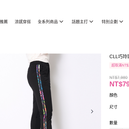
推薦
涼感穿搭
全系列商品
話題主打
特別企劃
CLL巧玲
超取滿NT$
NT$7,980
NT$7
顏色
尺寸
數量