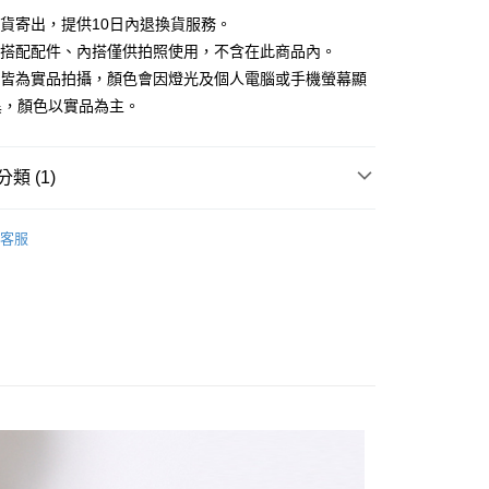
台灣）商業銀行
華泰商業銀行
現貨寄出，提供10日內退換貨服務。
業銀行
遠東國際商業銀行
所搭配配件、內搭僅供拍照使用，不含在此商品內。
業銀行
永豐商業銀行
檔皆為實品拍攝，顏色會因燈光及個人電腦或手機螢幕顯
業銀行
星展（台灣）商業銀行
異，顏色以實品為主。
際商業銀行
中國信託商業銀行
y
天信用卡公司
分期
類 (1)
你分期使用說明】
享後付
｜$398起
由台灣大哥大提供，台灣大哥大用戶可立即使用無須另外申請。
客服
式選擇「大哥付你分期」，訂單成立後會自動跳轉到大哥付的交易
證手機門號後，選擇欲分期的期數、繳款截止日，確認付款後即
FTEE先享後付」】
。
先享後付是「在收到商品之後才付款」的支付方式。 讓您購物簡單
准額度、可分期數及費用金額請依後續交易確認頁面所載為準。
心！
立30分鐘內，如未前往確認交易或遇審核未通過，訂單將自動取
：不需註冊會員、不需綁卡、不需儲值。
「轉專審核」未通過狀況，表示未達大哥付你分期系統評分，恕
：只要手機號碼，簡訊認證，即可結帳。
評估內容。
：先確認商品／服務後，再付款。
式說明】
付款
項不併入電信帳單，「大哥付你分期」於每月結算日後寄送繳費提
EE先享後付」結帳流程】
20，滿NT$2,000(含以上)免運費
方式選擇「AFTEE先享後付」後，將跳轉至「AFTEE先享後
訊連結打開帳單後，可選擇「超商條碼／台灣大直營門市／銀行轉
頁面，進行簡訊認證並確認金額後，即可完成結帳。
付／iPASS MONEY」等通路繳費。
付款
成立數日內，您將收到繳費通知簡訊。
費通知簡訊後14天內，點擊此簡訊中的連結，可透過四大超商