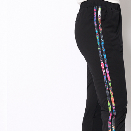
每筆NT$1
【注意事
／ATM／
1.本服務
※ 請注意
宅配
用戶於交
絡購買商品
款買賣價
先享後付
每筆NT$1
2.基於同
※ 交易是
資料（包
是否繳費成
用，由本
付客戶支
3.完整用
【注意事
１．透過由
交易，需
求債權轉
２．關於
https://aft
３．未成
「AFTE
任。
４．使用「
即時審查
結果請求
５．嚴禁
形，恩沛
動。