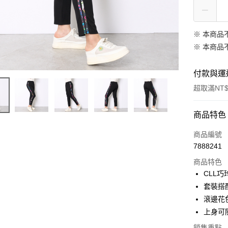
※ 本商品
※ 本商品
付款與運
超取滿NT$
付款方式
商品特色
信用卡一
商品編號
7888241
信用卡分
商品特色
3 期 
CLL
合作金
套裝搭
超商取貨
華南商
滾邊花
LINE Pay
上海商
上身可
國泰世
Apple Pay
銷售重點
臺灣中