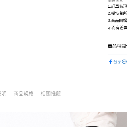
匯豐（
1.訂單為
街口支付
聯邦商
2.模特兒
元大商
悠遊付
3.商品圖
玉山商
示而有差
台新國
Google Pa
台灣樂
大哥付你
商品相關分
相關說明
【大哥付
AFTEE先
低庫存警報
1.本服務
分享
2.付款方
相關說明
流程，驗
【關於「A
ATM付款
完成交易
AFTEE
3.實際核
便利好安
4.訂單成
１．簡單
消。如遇
２．便利
運送方式
說明
商品規格
相關推薦
無法說明
３．安心
【繳款方
全家取貨
1.分期款
【「AFT
醒簡訊。
每筆NT$1
１．於結帳
2.透過簡
付」結帳
帳／街口支
7-11取貨
２．訂單
３．收到繳