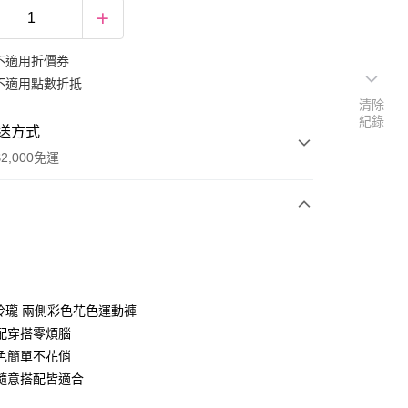
不適用折價券
不適用點數折抵
清除
紀錄
送方式
2,000免運
次付款
期付款
0 利率 每期
NT$266
21家銀行
巧玲瓏 兩側彩色花色運動褲
庫商業銀行
第一商業銀行
配穿搭零煩腦
付款
業銀行
彰化商業銀行
色簡單不花俏
業儲蓄銀行
台北富邦商業銀行
隨意搭配皆適合
華商業銀行
兆豐國際商業銀行
小企業銀行
台中商業銀行