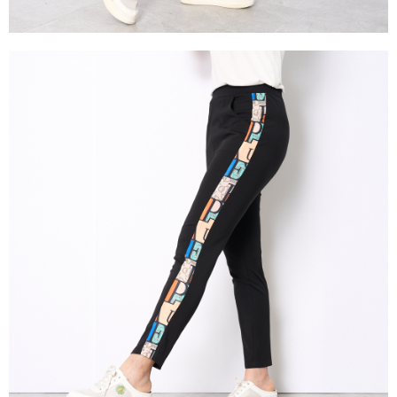
https://aftee.tw/terms/#terms3
３．未成年的使用者請事先徵得法定代理人或監護人之同意方可使用
「AFTEE先享後付」，若未經同意申辦者引起之損失，本公司不負相關責
任。
４．使用「AFTEE先享後付」時，將依據個別帳號之用戶狀況，依本公司即
時審查核予不同之上限額度；若仍有額度不足之情形，本公司將視審查結果
請求用戶進行身份認證。
５．嚴禁一人註冊多個帳號或使用他人資訊註冊。若發現惡意使用之情形，
恩沛科技股份有限公司將有權停止該用戶之使用額度並採取法律行動。