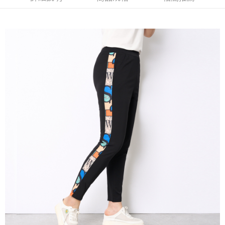
流程，驗證手機門號後，選擇欲分期的期數、繳款截止日，確認付款後即完
【關於「AFTEE先享後付」】
成交易。
ATM付款
AFTEE先享後付是「在收到商品之後才付款」的支付方式。 讓您購物簡單
3.實際核准額度、可分期數及費用金額請依後續交易確認頁面所載為準。
便利好安心！
4.訂單成立30分鐘內，如未前往確認交易或遇審核未通過，訂單將自動取
１．簡單：不需註冊會員、不需綁卡、不需儲值。
運送方式
消。如遇「轉專審核」未通過狀況，表示未達大哥付你分期系統評分，恕無
２．便利：只要手機號碼，簡訊認證，即可結帳。
法說明評估內容。
３．安心：先確認商品／服務後，再付款。
全家取貨付款
【繳款方式說明】
1.分期款項不併入電信帳單，「大哥付你分期」於每月結算日後寄送繳費提
每筆NT$120，滿NT$2,000(含以上)免運費
【「AFTEE先享後付」結帳流程】
醒簡訊。
１．於結帳方式選擇「AFTEE先享後付」後，將跳轉至「AFTEE先享後付」
2.透過簡訊連結打開帳單後，可選擇「超商條碼／台灣大直營門市／銀行轉
7-11取貨付款
結帳頁面，進行簡訊認證並確認金額後，即可完成結帳。
帳／街口支付／iPASS MONEY」等通路繳費。
２．訂單成立數日內，您將收到繳費通知簡訊。
每筆NT$120，滿NT$2,000(含以上)免運費
３．收到繳費通知簡訊後14天內，點擊此簡訊中的連結，可透過四大超商／
【注意事項】
ATM／網路銀行／等多元方式進行付款，方視為交易完成。
宅配
1.本服務係由「台灣大哥大股份有限公司」（以下簡稱本公司）所提供，讓
※ 請注意：結帳手續完成當下不需立刻繳費，但若您需要取消訂單，請聯絡
用戶於交易時，得透過本服務購買商品或服務，並由商店將買賣／分期付款
每筆NT$120，滿NT$2,000(含以上)免運費
購買商品的店家。未經商家同意取消之訂單仍視為有效，需透過AFTEE先享
買賣價金債權讓與本公司後，依約使用本公司帳單繳交帳款。
後付繳納相關費用。
2.基於同意付款使用「大哥付你分期」之契約關係目的，商店將以您的個人
※ 交易是否成功請以「AFTEE先享後付 」之結帳頁面顯示為準，若有關於
資料（包含姓名、電話或地址）提供予台灣大哥大進項蒐集、處理及利用，
是否繳費成功／繳費後需取消欲退款等相關疑問，請聯繫「AFTEE先享後付
由本公司與您本人進行分期帳單所需資料之確認、核對及更正。
客戶支援中心」
https://netprotections.freshdesk.com/support/home
3.完整用戶服務條款，請詳閱以下連結：
https://oppay.tw/userRule
【注意事項】
１．透過由恩沛科技股份有限公司提供之「AFTEE先享後付」服務完成之交
易，需依本服務之必要範圍內提供個人資料，並將交易相關給付款項請求債
權轉讓予恩沛科技股份有限公司。
２．關於個人資料處理事宜，請瀏覽以下網址：