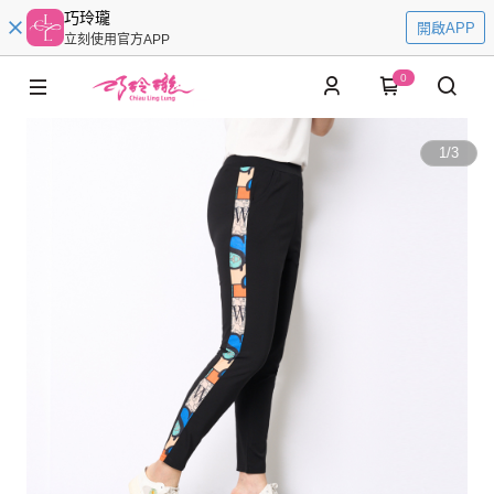
巧玲瓏
開啟APP
立刻使用官方APP
0
1
/
3