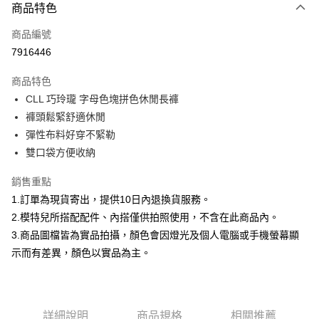
商品特色
信用卡一次付款
商品編號
信用卡分期付款
7916446
3 期 0 利率 每期
NT$266
21家銀行
商品特色
合作金庫商業銀行
第一商業銀行
超商取貨付款
CLL 巧玲瓏 字母色塊拼色休閒長褲
華南商業銀行
彰化商業銀行
褲頭鬆緊舒適休閒
LINE Pay
上海商業儲蓄銀行
台北富邦商業銀行
國泰世華商業銀行
兆豐國際商業銀行
彈性布料好穿不緊勒
Apple Pay
臺灣中小企業銀行
台中商業銀行
雙口袋方便收納
匯豐（台灣）商業銀行
華泰商業銀行
街口支付
聯邦商業銀行
遠東國際商業銀行
銷售重點
元大商業銀行
永豐商業銀行
悠遊付
1.訂單為現貨寄出，提供10日內退換貨服務。
玉山商業銀行
星展（台灣）商業銀行
2.模特兒所搭配配件、內搭僅供拍照使用，不含在此商品內。
台新國際商業銀行
中國信託商業銀行
Google Pay
3.商品圖檔皆為實品拍攝，顏色會因燈光及個人電腦或手機螢幕顯
台灣樂天信用卡公司
大哥付你分期
示而有差異，顏色以實品為主。
相關說明
【大哥付你分期使用說明】
AFTEE先享後付
1.本服務由台灣大哥大提供，台灣大哥大用戶可立即使用無須另外申請。
2.付款方式選擇「大哥付你分期」，訂單成立後會自動跳轉到大哥付的交易
相關說明
詳細說明
商品規格
相關推薦