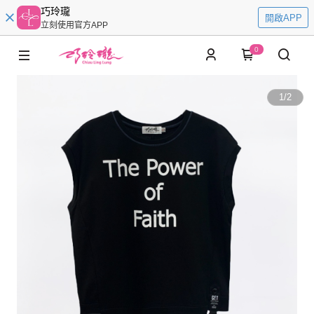
巧玲瓏
開啟APP
立刻使用官方APP
0
1
/
2