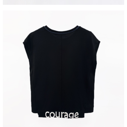
３．未成年的使用者請事先徵得法定代理人或監護人之同意方可使用
「AFTEE先享後付」，若未經同意申辦者引起之損失，本公司不負相關責
任。
４．使用「AFTEE先享後付」時，將依據個別帳號之用戶狀況，依本公司即
時審查核予不同之上限額度；若仍有額度不足之情形，本公司將視審查結果
請求用戶進行身份認證。
５．嚴禁一人註冊多個帳號或使用他人資訊註冊。若發現惡意使用之情形，
恩沛科技股份有限公司將有權停止該用戶之使用額度並採取法律行動。