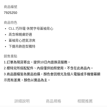
信用卡一次付款
商品編號
信用卡分期付款
7925250
3 期 0 利率 每期
NT$232
21家銀行
商品特色
合作金庫商業銀行
第一商業銀行
超商取貨付款
CLL 巧玲瓏 休閒字母蓋袖背心
華南商業銀行
彰化商業銀行
高含棉親膚舒適
LINE Pay
上海商業儲蓄銀行
台北富邦商業銀行
國泰世華商業銀行
兆豐國際商業銀行
蓋袖背心透氣涼爽
Apple Pay
臺灣中小企業銀行
台中商業銀行
下擺吊飾造型獨特
匯豐（台灣）商業銀行
華泰商業銀行
街口支付
聯邦商業銀行
遠東國際商業銀行
銷售重點
元大商業銀行
永豐商業銀行
悠遊付
1.訂單為現貨寄出，提供10日內退換貨服務。
玉山商業銀行
星展（台灣）商業銀行
2.模特兒所搭配配件、內搭僅供拍照使用，不含在此商品內。
台新國際商業銀行
中國信託商業銀行
Google Pay
3.商品圖檔皆為實品拍攝，顏色會因燈光及個人電腦或手機螢幕顯
台灣樂天信用卡公司
大哥付你分期
示而有差異，顏色以實品為主。
相關說明
【大哥付你分期使用說明】
AFTEE先享後付
1.本服務由台灣大哥大提供，台灣大哥大用戶可立即使用無須另外申請。
2.付款方式選擇「大哥付你分期」，訂單成立後會自動跳轉到大哥付的交易
相關說明
詳細說明
商品規格
相關推薦
流程，驗證手機門號後，選擇欲分期的期數、繳款截止日，確認付款後即完
【關於「AFTEE先享後付」】