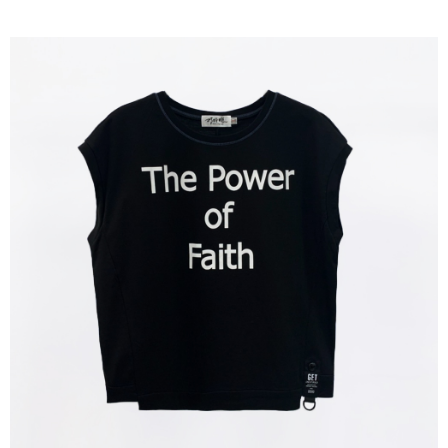
成交易。
ATM付款
AFTEE先享後付是「在收到商品之後才付款」的支付方式。 讓您購物簡單
3.實際核准額度、可分期數及費用金額請依後續交易確認頁面所載為準。
便利好安心！
4.訂單成立30分鐘內，如未前往確認交易或遇審核未通過，訂單將自動取
１．簡單：不需註冊會員、不需綁卡、不需儲值。
運送方式
消。如遇「轉專審核」未通過狀況，表示未達大哥付你分期系統評分，恕無
２．便利：只要手機號碼，簡訊認證，即可結帳。
法說明評估內容。
３．安心：先確認商品／服務後，再付款。
全家取貨付款
【繳款方式說明】
1.分期款項不併入電信帳單，「大哥付你分期」於每月結算日後寄送繳費提
每筆NT$120，滿NT$2,000(含以上)免運費
【「AFTEE先享後付」結帳流程】
醒簡訊。
１．於結帳方式選擇「AFTEE先享後付」後，將跳轉至「AFTEE先享後付」
2.透過簡訊連結打開帳單後，可選擇「超商條碼／台灣大直營門市／銀行轉
7-11取貨付款
結帳頁面，進行簡訊認證並確認金額後，即可完成結帳。
帳／街口支付／iPASS MONEY」等通路繳費。
２．訂單成立數日內，您將收到繳費通知簡訊。
每筆NT$120，滿NT$2,000(含以上)免運費
３．收到繳費通知簡訊後14天內，點擊此簡訊中的連結，可透過四大超商／
【注意事項】
ATM／網路銀行／等多元方式進行付款，方視為交易完成。
宅配
1.本服務係由「台灣大哥大股份有限公司」（以下簡稱本公司）所提供，讓
※ 請注意：結帳手續完成當下不需立刻繳費，但若您需要取消訂單，請聯絡
用戶於交易時，得透過本服務購買商品或服務，並由商店將買賣／分期付款
每筆NT$120，滿NT$2,000(含以上)免運費
購買商品的店家。未經商家同意取消之訂單仍視為有效，需透過AFTEE先享
買賣價金債權讓與本公司後，依約使用本公司帳單繳交帳款。
後付繳納相關費用。
2.基於同意付款使用「大哥付你分期」之契約關係目的，商店將以您的個人
※ 交易是否成功請以「AFTEE先享後付 」之結帳頁面顯示為準，若有關於
資料（包含姓名、電話或地址）提供予台灣大哥大進項蒐集、處理及利用，
是否繳費成功／繳費後需取消欲退款等相關疑問，請聯繫「AFTEE先享後付
由本公司與您本人進行分期帳單所需資料之確認、核對及更正。
客戶支援中心」
https://netprotections.freshdesk.com/support/home
3.完整用戶服務條款，請詳閱以下連結：
https://oppay.tw/userRule
【注意事項】
１．透過由恩沛科技股份有限公司提供之「AFTEE先享後付」服務完成之交
易，需依本服務之必要範圍內提供個人資料，並將交易相關給付款項請求債
權轉讓予恩沛科技股份有限公司。
２．關於個人資料處理事宜，請瀏覽以下網址：
https://aftee.tw/terms/#terms3