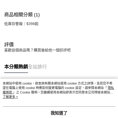
商品相關分類 (1)
低庫存警報｜$398起
評價
喜歡這個商品嗎？購買後給他一個好評吧
本分類熱銷
全站排行
本網站中使用 cookie，欲查詢有關本網站使用 cookie 方式之詳情，及若您不希
熱門標籤
望在電腦上使用 cookie 時應如何變更電腦的 cookie 設定，請參閱本網站「
隱私
權條款
」之 Cookie 聲明。您繼續使用本網站即表示您同意本公司得按本網站使
用條款之 Cookie 聲明使用 cookie。
了解更多 >
我知道了