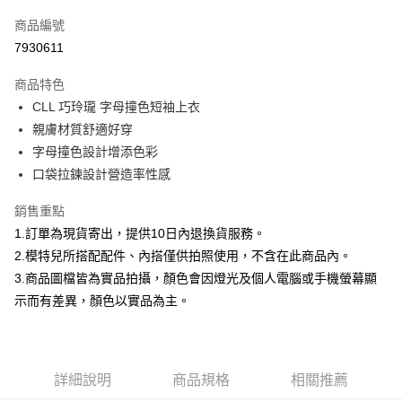
信用卡一次付款
商品編號
信用卡分期付款
7930611
3 期 0 利率 每期
NT$232
21家銀行
商品特色
合作金庫商業銀行
第一商業銀行
超商取貨付款
CLL 巧玲瓏 字母撞色短袖上衣
華南商業銀行
彰化商業銀行
親膚材質舒適好穿
LINE Pay
上海商業儲蓄銀行
台北富邦商業銀行
國泰世華商業銀行
兆豐國際商業銀行
字母撞色設計增添色彩
Apple Pay
臺灣中小企業銀行
台中商業銀行
口袋拉鍊設計營造率性感
匯豐（台灣）商業銀行
華泰商業銀行
街口支付
聯邦商業銀行
遠東國際商業銀行
銷售重點
元大商業銀行
永豐商業銀行
悠遊付
1.訂單為現貨寄出，提供10日內退換貨服務。
玉山商業銀行
星展（台灣）商業銀行
2.模特兒所搭配配件、內搭僅供拍照使用，不含在此商品內。
台新國際商業銀行
中國信託商業銀行
Google Pay
3.商品圖檔皆為實品拍攝，顏色會因燈光及個人電腦或手機螢幕顯
台灣樂天信用卡公司
大哥付你分期
示而有差異，顏色以實品為主。
相關說明
【大哥付你分期使用說明】
AFTEE先享後付
1.本服務由台灣大哥大提供，台灣大哥大用戶可立即使用無須另外申請。
2.付款方式選擇「大哥付你分期」，訂單成立後會自動跳轉到大哥付的交易
相關說明
詳細說明
商品規格
相關推薦
流程，驗證手機門號後，選擇欲分期的期數、繳款截止日，確認付款後即完
【關於「AFTEE先享後付」】