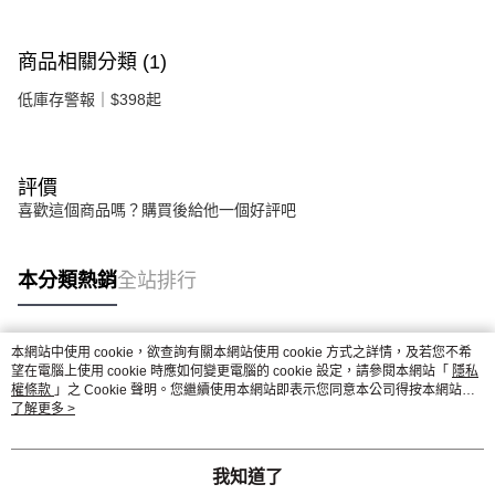
商品相關分類 (1)
低庫存警報｜$398起
評價
喜歡這個商品嗎？購買後給他一個好評吧
本分類熱銷
全站排行
本網站中使用 cookie，欲查詢有關本網站使用 cookie 方式之詳情，及若您不希
熱門標籤
望在電腦上使用 cookie 時應如何變更電腦的 cookie 設定，請參閱本網站「
隱私
權條款
」之 Cookie 聲明。您繼續使用本網站即表示您同意本公司得按本網站使
用條款之 Cookie 聲明使用 cookie。
了解更多 >
我知道了