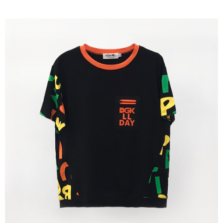
成交易。
ATM付款
AFTEE先享後付是「在收到商品之後才付款」的支付方式。 讓您購物簡單
3.實際核准額度、可分期數及費用金額請依後續交易確認頁面所載為準。
便利好安心！
4.訂單成立30分鐘內，如未前往確認交易或遇審核未通過，訂單將自動取
１．簡單：不需註冊會員、不需綁卡、不需儲值。
運送方式
消。如遇「轉專審核」未通過狀況，表示未達大哥付你分期系統評分，恕無
２．便利：只要手機號碼，簡訊認證，即可結帳。
法說明評估內容。
３．安心：先確認商品／服務後，再付款。
全家取貨付款
【繳款方式說明】
1.分期款項不併入電信帳單，「大哥付你分期」於每月結算日後寄送繳費提
每筆NT$120，滿NT$2,000(含以上)免運費
【「AFTEE先享後付」結帳流程】
醒簡訊。
１．於結帳方式選擇「AFTEE先享後付」後，將跳轉至「AFTEE先享後付」
2.透過簡訊連結打開帳單後，可選擇「超商條碼／台灣大直營門市／銀行轉
7-11取貨付款
結帳頁面，進行簡訊認證並確認金額後，即可完成結帳。
帳／街口支付／iPASS MONEY」等通路繳費。
２．訂單成立數日內，您將收到繳費通知簡訊。
每筆NT$120，滿NT$2,000(含以上)免運費
３．收到繳費通知簡訊後14天內，點擊此簡訊中的連結，可透過四大超商／
【注意事項】
ATM／網路銀行／等多元方式進行付款，方視為交易完成。
宅配
1.本服務係由「台灣大哥大股份有限公司」（以下簡稱本公司）所提供，讓
※ 請注意：結帳手續完成當下不需立刻繳費，但若您需要取消訂單，請聯絡
用戶於交易時，得透過本服務購買商品或服務，並由商店將買賣／分期付款
每筆NT$120，滿NT$2,000(含以上)免運費
購買商品的店家。未經商家同意取消之訂單仍視為有效，需透過AFTEE先享
買賣價金債權讓與本公司後，依約使用本公司帳單繳交帳款。
後付繳納相關費用。
2.基於同意付款使用「大哥付你分期」之契約關係目的，商店將以您的個人
※ 交易是否成功請以「AFTEE先享後付 」之結帳頁面顯示為準，若有關於
資料（包含姓名、電話或地址）提供予台灣大哥大進項蒐集、處理及利用，
是否繳費成功／繳費後需取消欲退款等相關疑問，請聯繫「AFTEE先享後付
由本公司與您本人進行分期帳單所需資料之確認、核對及更正。
客戶支援中心」
https://netprotections.freshdesk.com/support/home
3.完整用戶服務條款，請詳閱以下連結：
https://oppay.tw/userRule
【注意事項】
１．透過由恩沛科技股份有限公司提供之「AFTEE先享後付」服務完成之交
易，需依本服務之必要範圍內提供個人資料，並將交易相關給付款項請求債
權轉讓予恩沛科技股份有限公司。
２．關於個人資料處理事宜，請瀏覽以下網址：
https://aftee.tw/terms/#terms3