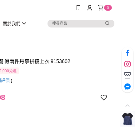
0
關於我們
瓏 假兩件丹寧拼接上衣 9153602
2,000免運
則評價
)
98