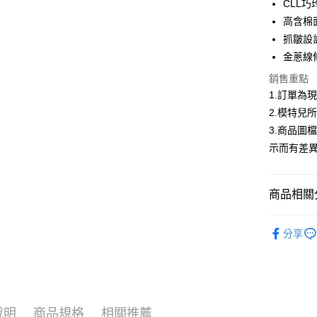
CLL
合作金
高含棉
超商取貨
華南商
抓皺設
LINE Pay
上海商
金蔥線
國泰世
Apple Pay
銷售重點
臺灣中
匯豐（
1.訂單為
街口支付
聯邦商
2.模特兒
元大商
悠遊付
3.商品圖
玉山商
示而有差
台新國
Google Pa
台灣樂
大哥付你
商品相關分
相關說明
【大哥付
AFTEE先
低庫存警報
1.本服務
分享
2.付款方
相關說明
流程，驗
【關於「A
ATM付款
完成交易
AFTEE
3.實際核
便利好安
4.訂單成
１．簡單
消。如遇
２．便利
運送方式
說明
商品規格
相關推薦
無法說明
３．安心