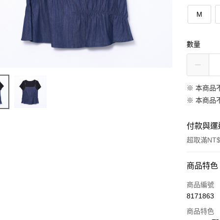
M
數量
※ 本商品
※ 本商品
付款與運
超取滿NT$
付款方式
商品特色
信用卡一
商品編號
8171863
信用卡分
商品特色
3 期 