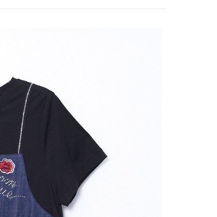
式說明】
付款
項不併入電信帳單，「大哥付你分期」於每月結算日後寄送繳費提
EE先享後付」結帳流程】
20，滿NT$2,000(含以上)免運費
方式選擇「AFTEE先享後付」後，將跳轉至「AFTEE先享後
訊連結打開帳單後，可選擇「超商條碼／台灣大直營門市／銀行轉
頁面，進行簡訊認證並確認金額後，即可完成結帳。
付／iPASS MONEY」等通路繳費。
付款
成立數日內，您將收到繳費通知簡訊。
費通知簡訊後14天內，點擊此簡訊中的連結，可透過四大超商
20，滿NT$2,000(含以上)免運費
項】
網路銀行／等多元方式進行付款，方視為交易完成。
係由「台灣大哥大股份有限公司」（以下簡稱本公司）所提供，讓
：結帳手續完成當下不需立刻繳費，但若您需要取消訂單，請聯
易時，得透過本服務購買商品或服務，並由商店將買賣／分期付
的店家。未經商家同意取消之訂單仍視為有效，需透過AFTEE
金債權讓與本公司後，依約使用本公司帳單繳交帳款。
繳納相關費用。
20，滿NT$2,000(含以上)免運費
意付款使用「大哥付你分期」之契約關係目的，商店將以您的個人
否成功請以「AFTEE先享後付 」之結帳頁面顯示為準，若有關於
含姓名、電話或地址）提供予台灣大哥大進項蒐集、處理及利
功／繳費後需取消欲退款等相關疑問，請聯繫「AFTEE先享後
公司與您本人進行分期帳單所需資料之確認、核對及更正。
援中心」
https://netprotections.freshdesk.com/support/home
戶服務條款，請詳閱以下連結：
https://oppay.tw/userRule
項】
恩沛科技股份有限公司提供之「AFTEE先享後付」服務完成之
依本服務之必要範圍內提供個人資料，並將交易相關給付款項請
讓予恩沛科技股份有限公司。
個人資料處理事宜，請瀏覽以下網址：
ee.tw/terms/#terms3
年的使用者請事先徵得法定代理人或監護人之同意方可使用
E先享後付」，若未經同意申辦者引起之損失，本公司不負相關責
AFTEE先享後付」時，將依據個別帳號之用戶狀況，依本公司
核予不同之上限額度；若仍有額度不足之情形，本公司將視審查