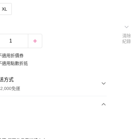
XL
清除
紀錄
不適用折價券
不適用點數折抵
送方式
2,000免運
次付款
期付款
0 利率 每期
NT$332
21家銀行