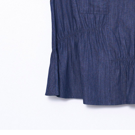
結果請求
５．嚴禁
形，恩沛
動。