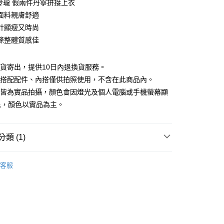
巧玲瓏 假兩件丹寧拼接上衣
庫商業銀行
第一商業銀行
面料親膚舒適
付款
業銀行
彰化商業銀行
計顯瘦又時尚
業儲蓄銀行
台北富邦商業銀行
條整體質感佳
華商業銀行
兆豐國際商業銀行
小企業銀行
台中商業銀行
台灣）商業銀行
華泰商業銀行
現貨寄出，提供10日內退換貨服務。
業銀行
遠東國際商業銀行
所搭配配件、內搭僅供拍照使用，不含在此商品內。
業銀行
永豐商業銀行
檔皆為實品拍攝，顏色會因燈光及個人電腦或手機螢幕顯
業銀行
星展（台灣）商業銀行
異，顏色以實品為主。
際商業銀行
中國信託商業銀行
y
天信用卡公司
分期
類 (1)
你分期使用說明】
享後付
｜$398起
由台灣大哥大提供，台灣大哥大用戶可立即使用無須另外申請。
客服
式選擇「大哥付你分期」，訂單成立後會自動跳轉到大哥付的交易
證手機門號後，選擇欲分期的期數、繳款截止日，確認付款後即
FTEE先享後付」】
。
先享後付是「在收到商品之後才付款」的支付方式。 讓您購物簡單
准額度、可分期數及費用金額請依後續交易確認頁面所載為準。
心！
立30分鐘內，如未前往確認交易或遇審核未通過，訂單將自動取
：不需註冊會員、不需綁卡、不需儲值。
「轉專審核」未通過狀況，表示未達大哥付你分期系統評分，恕
：只要手機號碼，簡訊認證，即可結帳。
評估內容。
：先確認商品／服務後，再付款。