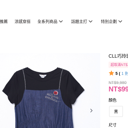
推薦
涼感穿搭
全系列商品
話題主打
特別企劃
CLL巧玲
超取滿NT$
5 (
1
NT$9,980
NT$9
顏色
黑
尺寸