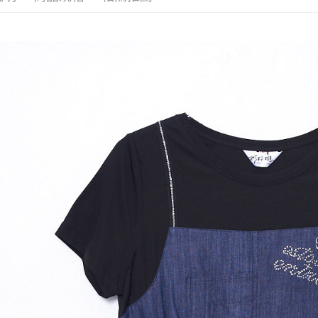
【繳款方
全家取貨
1.分期款
【「AFT
醒簡訊。
每筆NT$1
１．於結帳
2.透過簡
付」結帳
帳／街口支
7-11取貨
２．訂單
３．收到繳
每筆NT$1
【注意事
／ATM／
1.本服務
※ 請注意
宅配
用戶於交
絡購買商品
款買賣價
先享後付
每筆NT$1
2.基於同
※ 交易是
資料（包
是否繳費成
用，由本
付客戶支
3.完整用
【注意事
１．透過由
交易，需
求債權轉
２．關於
https://aft
３．未成
「AFTE
任。
４．使用「
即時審查