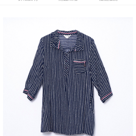
流程，驗證手機門號後，選擇欲分期的期數、繳款截止日，確認付款後即完
【關於「AFTEE先享後付」】
成交易。
ATM付款
AFTEE先享後付是「在收到商品之後才付款」的支付方式。 讓您購物簡單
3.實際核准額度、可分期數及費用金額請依後續交易確認頁面所載為準。
便利好安心！
4.訂單成立30分鐘內，如未前往確認交易或遇審核未通過，訂單將自動取
１．簡單：不需註冊會員、不需綁卡、不需儲值。
運送方式
消。如遇「轉專審核」未通過狀況，表示未達大哥付你分期系統評分，恕無
２．便利：只要手機號碼，簡訊認證，即可結帳。
法說明評估內容。
３．安心：先確認商品／服務後，再付款。
全家取貨付款
【繳款方式說明】
1.分期款項不併入電信帳單，「大哥付你分期」於每月結算日後寄送繳費提
每筆NT$120，滿NT$2,000(含以上)免運費
【「AFTEE先享後付」結帳流程】
醒簡訊。
１．於結帳方式選擇「AFTEE先享後付」後，將跳轉至「AFTEE先享後付」
2.透過簡訊連結打開帳單後，可選擇「超商條碼／台灣大直營門市／銀行轉
7-11取貨付款
結帳頁面，進行簡訊認證並確認金額後，即可完成結帳。
帳／街口支付／iPASS MONEY」等通路繳費。
２．訂單成立數日內，您將收到繳費通知簡訊。
每筆NT$120，滿NT$2,000(含以上)免運費
３．收到繳費通知簡訊後14天內，點擊此簡訊中的連結，可透過四大超商／
【注意事項】
ATM／網路銀行／等多元方式進行付款，方視為交易完成。
宅配
1.本服務係由「台灣大哥大股份有限公司」（以下簡稱本公司）所提供，讓
※ 請注意：結帳手續完成當下不需立刻繳費，但若您需要取消訂單，請聯絡
用戶於交易時，得透過本服務購買商品或服務，並由商店將買賣／分期付款
每筆NT$120，滿NT$2,000(含以上)免運費
購買商品的店家。未經商家同意取消之訂單仍視為有效，需透過AFTEE先享
買賣價金債權讓與本公司後，依約使用本公司帳單繳交帳款。
後付繳納相關費用。
2.基於同意付款使用「大哥付你分期」之契約關係目的，商店將以您的個人
※ 交易是否成功請以「AFTEE先享後付 」之結帳頁面顯示為準，若有關於
資料（包含姓名、電話或地址）提供予台灣大哥大進項蒐集、處理及利用，
是否繳費成功／繳費後需取消欲退款等相關疑問，請聯繫「AFTEE先享後付
由本公司與您本人進行分期帳單所需資料之確認、核對及更正。
客戶支援中心」
https://netprotections.freshdesk.com/support/home
3.完整用戶服務條款，請詳閱以下連結：
https://oppay.tw/userRule
【注意事項】
１．透過由恩沛科技股份有限公司提供之「AFTEE先享後付」服務完成之交
易，需依本服務之必要範圍內提供個人資料，並將交易相關給付款項請求債
權轉讓予恩沛科技股份有限公司。
２．關於個人資料處理事宜，請瀏覽以下網址：