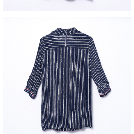
https://aftee.tw/terms/#terms3
３．未成年的使用者請事先徵得法定代理人或監護人之同意方可使用
「AFTEE先享後付」，若未經同意申辦者引起之損失，本公司不負相關責
任。
４．使用「AFTEE先享後付」時，將依據個別帳號之用戶狀況，依本公司即
時審查核予不同之上限額度；若仍有額度不足之情形，本公司將視審查結果
請求用戶進行身份認證。
５．嚴禁一人註冊多個帳號或使用他人資訊註冊。若發現惡意使用之情形，
恩沛科技股份有限公司將有權停止該用戶之使用額度並採取法律行動。