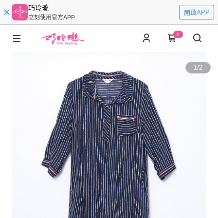
巧玲瓏
開啟APP
立刻使用官方APP
0
1
/
2