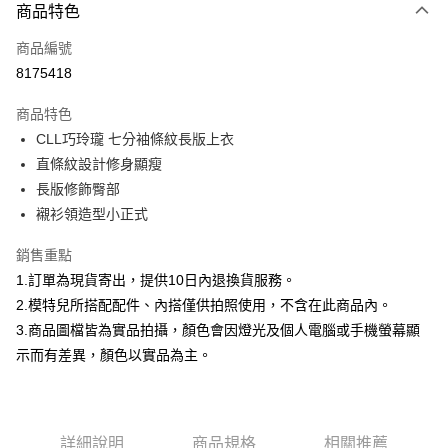
商品特色
信用卡一次付款
商品編號
信用卡分期付款
8175418
3 期 0 利率 每期
NT$299
21家銀行
商品特色
合作金庫商業銀行
第一商業銀行
超商取貨付款
CLL巧玲瓏 七分袖條紋長版上衣
華南商業銀行
彰化商業銀行
直條紋設計修身顯瘦
LINE Pay
上海商業儲蓄銀行
台北富邦商業銀行
國泰世華商業銀行
兆豐國際商業銀行
長版修飾臀部
Apple Pay
臺灣中小企業銀行
台中商業銀行
襯衫領造型小正式
匯豐（台灣）商業銀行
華泰商業銀行
街口支付
聯邦商業銀行
遠東國際商業銀行
銷售重點
元大商業銀行
永豐商業銀行
悠遊付
1.訂單為現貨寄出，提供10日內退換貨服務。
玉山商業銀行
星展（台灣）商業銀行
2.模特兒所搭配配件、內搭僅供拍照使用，不含在此商品內。
台新國際商業銀行
中國信託商業銀行
Google Pay
3.商品圖檔皆為實品拍攝，顏色會因燈光及個人電腦或手機螢幕顯
台灣樂天信用卡公司
大哥付你分期
示而有差異，顏色以實品為主。
相關說明
【大哥付你分期使用說明】
AFTEE先享後付
1.本服務由台灣大哥大提供，台灣大哥大用戶可立即使用無須另外申請。
2.付款方式選擇「大哥付你分期」，訂單成立後會自動跳轉到大哥付的交易
相關說明
詳細說明
商品規格
相關推薦