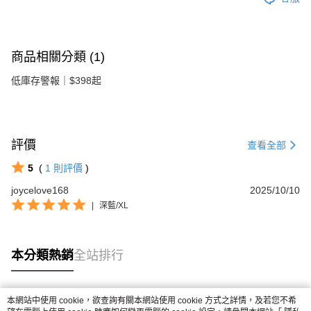
商品相關分類 (1)
低庫存警報｜$398起
評價
查看全部
5
(
1
則評價
)
joycelove168
2025/10/10
|
深藍/XL
本分類熱銷
全站排行
本網站中使用 cookie，欲查詢有關本網站使用 cookie 方式之詳情，及若您不希
熱門標籤