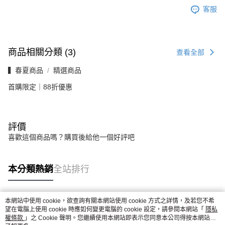
客服
商品相關分類 (3)
查看全部
▍春夏商品
精選商品
首購限定｜88折優惠
評價
喜歡這個商品嗎？購買後給他一個好評吧
本分類熱銷
全站排行
本網站中使用 cookie，欲查詢有關本網站使用 cookie 方式之詳情，及若您不希
熱門標籤
望在電腦上使用 cookie 時應如何變更電腦的 cookie 設定，請參閱本網站「
隱私
權條款
」之 Cookie 聲明。您繼續使用本網站即表示您同意本公司得按本網站使