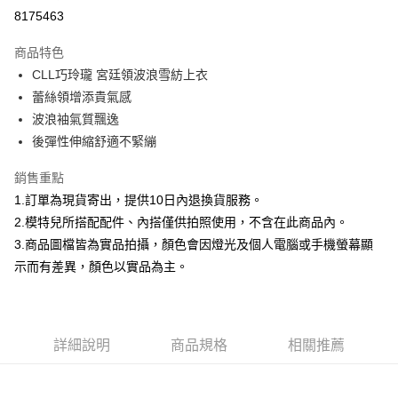
信用卡分期付款
8175463
3 期 0 利率 每期
NT$460
21家銀行
商品特色
合作金庫商業銀行
第一商業銀行
超商取貨付款
CLL巧玲瓏 宮廷領波浪雪紡上衣
華南商業銀行
彰化商業銀行
蕾絲領增添貴氣感
LINE Pay
上海商業儲蓄銀行
台北富邦商業銀行
國泰世華商業銀行
兆豐國際商業銀行
波浪袖氣質飄逸
Apple Pay
臺灣中小企業銀行
台中商業銀行
後彈性伸縮舒適不緊繃
匯豐（台灣）商業銀行
華泰商業銀行
街口支付
聯邦商業銀行
遠東國際商業銀行
銷售重點
元大商業銀行
永豐商業銀行
悠遊付
1.訂單為現貨寄出，提供10日內退換貨服務。
玉山商業銀行
星展（台灣）商業銀行
2.模特兒所搭配配件、內搭僅供拍照使用，不含在此商品內。
台新國際商業銀行
中國信託商業銀行
Google Pay
3.商品圖檔皆為實品拍攝，顏色會因燈光及個人電腦或手機螢幕顯
台灣樂天信用卡公司
大哥付你分期
示而有差異，顏色以實品為主。
相關說明
【大哥付你分期使用說明】
AFTEE先享後付
1.本服務由台灣大哥大提供，台灣大哥大用戶可立即使用無須另外申請。
2.付款方式選擇「大哥付你分期」，訂單成立後會自動跳轉到大哥付的交易
相關說明
詳細說明
商品規格
相關推薦
流程，驗證手機門號後，選擇欲分期的期數、繳款截止日，確認付款後即完
【關於「AFTEE先享後付」】
成交易。
ATM付款
AFTEE先享後付是「在收到商品之後才付款」的支付方式。 讓您購物簡單
3.實際核准額度、可分期數及費用金額請依後續交易確認頁面所載為準。
便利好安心！