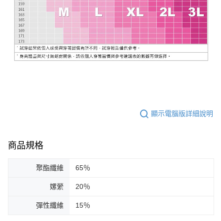
顯示電腦版詳細說明
商品規格
聚酯纖維
65％
嫘縈
20％
彈性纖維
15％