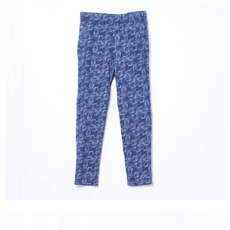
成交易。
ATM付款
AFTEE先享後付是「在收到商品之後才付款」的支付方式。 讓您購物簡單
3.實際核准額度、可分期數及費用金額請依後續交易確認頁面所載為準。
便利好安心！
4.訂單成立30分鐘內，如未前往確認交易或遇審核未通過，訂單將自動取
１．簡單：不需註冊會員、不需綁卡、不需儲值。
運送方式
消。如遇「轉專審核」未通過狀況，表示未達大哥付你分期系統評分，恕無
２．便利：只要手機號碼，簡訊認證，即可結帳。
法說明評估內容。
３．安心：先確認商品／服務後，再付款。
全家取貨付款
【繳款方式說明】
1.分期款項不併入電信帳單，「大哥付你分期」於每月結算日後寄送繳費提
每筆NT$120，滿NT$2,000(含以上)免運費
【「AFTEE先享後付」結帳流程】
醒簡訊。
１．於結帳方式選擇「AFTEE先享後付」後，將跳轉至「AFTEE先享後付」
2.透過簡訊連結打開帳單後，可選擇「超商條碼／台灣大直營門市／銀行轉
7-11取貨付款
結帳頁面，進行簡訊認證並確認金額後，即可完成結帳。
帳／街口支付／iPASS MONEY」等通路繳費。
２．訂單成立數日內，您將收到繳費通知簡訊。
每筆NT$120，滿NT$2,000(含以上)免運費
３．收到繳費通知簡訊後14天內，點擊此簡訊中的連結，可透過四大超商／
【注意事項】
ATM／網路銀行／等多元方式進行付款，方視為交易完成。
宅配
1.本服務係由「台灣大哥大股份有限公司」（以下簡稱本公司）所提供，讓
※ 請注意：結帳手續完成當下不需立刻繳費，但若您需要取消訂單，請聯絡
用戶於交易時，得透過本服務購買商品或服務，並由商店將買賣／分期付款
每筆NT$120，滿NT$2,000(含以上)免運費
購買商品的店家。未經商家同意取消之訂單仍視為有效，需透過AFTEE先享
買賣價金債權讓與本公司後，依約使用本公司帳單繳交帳款。
後付繳納相關費用。
2.基於同意付款使用「大哥付你分期」之契約關係目的，商店將以您的個人
※ 交易是否成功請以「AFTEE先享後付 」之結帳頁面顯示為準，若有關於
資料（包含姓名、電話或地址）提供予台灣大哥大進項蒐集、處理及利用，
是否繳費成功／繳費後需取消欲退款等相關疑問，請聯繫「AFTEE先享後付
由本公司與您本人進行分期帳單所需資料之確認、核對及更正。
客戶支援中心」
https://netprotections.freshdesk.com/support/home
3.完整用戶服務條款，請詳閱以下連結：
https://oppay.tw/userRule
【注意事項】
１．透過由恩沛科技股份有限公司提供之「AFTEE先享後付」服務完成之交
易，需依本服務之必要範圍內提供個人資料，並將交易相關給付款項請求債
權轉讓予恩沛科技股份有限公司。
２．關於個人資料處理事宜，請瀏覽以下網址：
https://aftee.tw/terms/#terms3