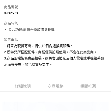
信用卡一次付款
商品編號
信用卡分期付款
8492578
3 期 0 利率 每期
NT$266
21家銀行
商品特色
合作金庫商業銀行
第一商業銀行
超商取貨付款
CLL巧玲瓏 仿丹寧紋修身長褲
華南商業銀行
彰化商業銀行
LINE Pay
上海商業儲蓄銀行
台北富邦商業銀行
銷售重點
國泰世華商業銀行
兆豐國際商業銀行
Apple Pay
1.訂單為現貨寄出，提供10日內退換貨服務。
臺灣中小企業銀行
台中商業銀行
2.模特兒所搭配配件、內搭僅供拍照使用，不含在此商品內。
匯豐（台灣）商業銀行
華泰商業銀行
街口支付
聯邦商業銀行
遠東國際商業銀行
3.商品圖檔皆為實品拍攝，顏色會因燈光及個人電腦或手機螢幕顯
元大商業銀行
永豐商業銀行
悠遊付
示而有差異，顏色以實品為主。
玉山商業銀行
星展（台灣）商業銀行
台新國際商業銀行
中國信託商業銀行
Google Pay
台灣樂天信用卡公司
大哥付你分期
詳細說明
商品規格
相關推薦
相關說明
【大哥付你分期使用說明】
AFTEE先享後付
1.本服務由台灣大哥大提供，台灣大哥大用戶可立即使用無須另外申請。
2.付款方式選擇「大哥付你分期」，訂單成立後會自動跳轉到大哥付的交易
相關說明
流程，驗證手機門號後，選擇欲分期的期數、繳款截止日，確認付款後即完
【關於「AFTEE先享後付」】