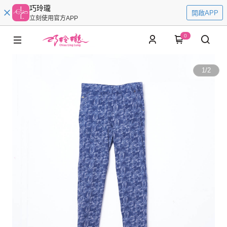
巧玲瓏
開啟APP
立刻使用官方APP
0
1
/
2