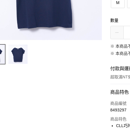
M
數量
※ 本商品
※ 本商品
付款與運
超取滿NT$
付款方式
商品特色
信用卡一
商品編號
8493297
信用卡分
商品特色
3 期 
CLL