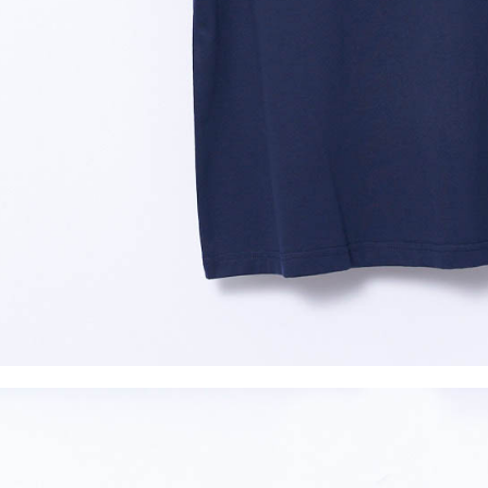
５．嚴禁
形，恩沛
動。