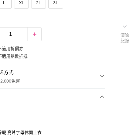
L
XL
2L
3L
清除
紀錄
不適用折價券
不適用點數折抵
送方式
2,000免運
次付款
期付款
0 利率 每期
NT$232
21家銀行
巧玲瓏 亮片字母休閒上衣