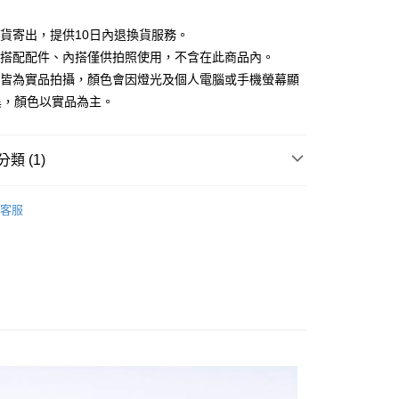
庫商業銀行
第一商業銀行
付款
業銀行
彰化商業銀行
現貨寄出，提供10日內退換貨服務。
業儲蓄銀行
台北富邦商業銀行
所搭配配件、內搭僅供拍照使用，不含在此商品內。
華商業銀行
兆豐國際商業銀行
檔皆為實品拍攝，顏色會因燈光及個人電腦或手機螢幕顯
小企業銀行
台中商業銀行
台灣）商業銀行
華泰商業銀行
異，顏色以實品為主。
業銀行
遠東國際商業銀行
業銀行
永豐商業銀行
業銀行
星展（台灣）商業銀行
類 (1)
際商業銀行
中國信託商業銀行
y
天信用卡公司
｜$398起
分期
客服
你分期使用說明】
享後付
由台灣大哥大提供，台灣大哥大用戶可立即使用無須另外申請。
式選擇「大哥付你分期」，訂單成立後會自動跳轉到大哥付的交易
證手機門號後，選擇欲分期的期數、繳款截止日，確認付款後即
FTEE先享後付」】
。
先享後付是「在收到商品之後才付款」的支付方式。 讓您購物簡單
准額度、可分期數及費用金額請依後續交易確認頁面所載為準。
心！
立30分鐘內，如未前往確認交易或遇審核未通過，訂單將自動取
：不需註冊會員、不需綁卡、不需儲值。
「轉專審核」未通過狀況，表示未達大哥付你分期系統評分，恕
：只要手機號碼，簡訊認證，即可結帳。
評估內容。
：先確認商品／服務後，再付款。
式說明】