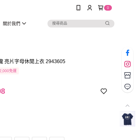
0
關於我們
瓏 亮片字母休閒上衣 2943605
2,000免運
98