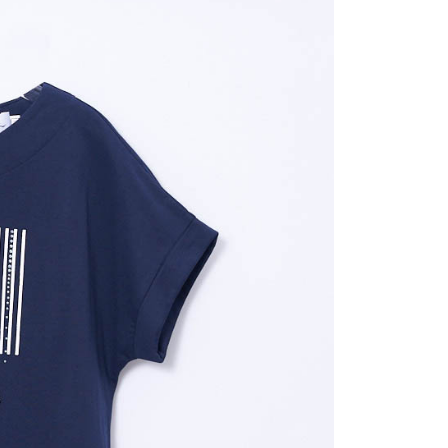
付款
項不併入電信帳單，「大哥付你分期」於每月結算日後寄送繳費提
EE先享後付」結帳流程】
20，滿NT$2,000(含以上)免運費
方式選擇「AFTEE先享後付」後，將跳轉至「AFTEE先享後
訊連結打開帳單後，可選擇「超商條碼／台灣大直營門市／銀行轉
頁面，進行簡訊認證並確認金額後，即可完成結帳。
付／iPASS MONEY」等通路繳費。
付款
成立數日內，您將收到繳費通知簡訊。
費通知簡訊後14天內，點擊此簡訊中的連結，可透過四大超商
20，滿NT$2,000(含以上)免運費
項】
網路銀行／等多元方式進行付款，方視為交易完成。
係由「台灣大哥大股份有限公司」（以下簡稱本公司）所提供，讓
：結帳手續完成當下不需立刻繳費，但若您需要取消訂單，請聯
易時，得透過本服務購買商品或服務，並由商店將買賣／分期付
的店家。未經商家同意取消之訂單仍視為有效，需透過AFTEE
金債權讓與本公司後，依約使用本公司帳單繳交帳款。
繳納相關費用。
20，滿NT$2,000(含以上)免運費
意付款使用「大哥付你分期」之契約關係目的，商店將以您的個人
否成功請以「AFTEE先享後付 」之結帳頁面顯示為準，若有關於
含姓名、電話或地址）提供予台灣大哥大進項蒐集、處理及利
功／繳費後需取消欲退款等相關疑問，請聯繫「AFTEE先享後
公司與您本人進行分期帳單所需資料之確認、核對及更正。
援中心」
https://netprotections.freshdesk.com/support/home
戶服務條款，請詳閱以下連結：
https://oppay.tw/userRule
項】
恩沛科技股份有限公司提供之「AFTEE先享後付」服務完成之
依本服務之必要範圍內提供個人資料，並將交易相關給付款項請
讓予恩沛科技股份有限公司。
個人資料處理事宜，請瀏覽以下網址：
ee.tw/terms/#terms3
年的使用者請事先徵得法定代理人或監護人之同意方可使用
E先享後付」，若未經同意申辦者引起之損失，本公司不負相關責
AFTEE先享後付」時，將依據個別帳號之用戶狀況，依本公司
核予不同之上限額度；若仍有額度不足之情形，本公司將視審查
用戶進行身份認證。