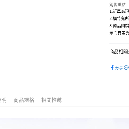
合作金
超商取貨
銷售重點
華南商
1.訂單為
LINE Pay
上海商
2.模特兒
國泰世
Apple Pay
3.商品圖
臺灣中
匯豐（
示而有差
街口支付
聯邦商
元大商
悠遊付
玉山商
商品相關分
台新國
Google Pa
台灣樂
低庫存警報
大哥付你
分享
相關說明
【大哥付
AFTEE先
1.本服務
2.付款方
相關說明
流程，驗
【關於「A
說明
商品規格
相關推薦
ATM付款
完成交易
AFTEE
3.實際核
便利好安
4.訂單成
１．簡單
消。如遇
２．便利
運送方式
無法說明
３．安心
【繳款方