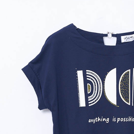
全家取貨
1.分期款
【「AFT
醒簡訊。
每筆NT$1
１．於結帳
2.透過簡
付」結帳
帳／街口支
7-11取貨
２．訂單
３．收到繳
每筆NT$1
【注意事
／ATM／
1.本服務
※ 請注意
宅配
用戶於交
絡購買商品
款買賣價
先享後付
每筆NT$1
2.基於同
※ 交易是
資料（包
是否繳費成
用，由本
付客戶支
3.完整用
【注意事
１．透過由
交易，需
求債權轉
２．關於
https://aft
３．未成
「AFTE
任。
４．使用「
即時審查
結果請求