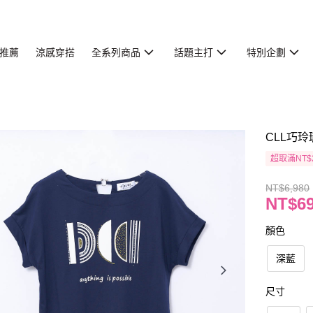
推薦
涼感穿搭
全系列商品
話題主打
特別企劃
CLL巧玲
超取滿NT$
NT$6,980
NT$6
顏色
深藍
尺寸