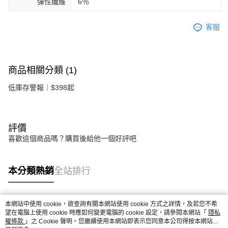
彈性纖維
6％
客服
商品相關分類 (1)
低庫存警報｜$398起
評價
喜歡這個商品嗎？購買後給他一個好評吧
本分類熱銷
全站排行
本網站中使用 cookie，欲查詢有關本網站使用 cookie 方式之詳情，及若您不希
熱門標籤
望在電腦上使用 cookie 時應如何變更電腦的 cookie 設定，請參閱本網站「
隱私
權條款
」之 Cookie 聲明。您繼續使用本網站即表示您同意本公司得按本網站使