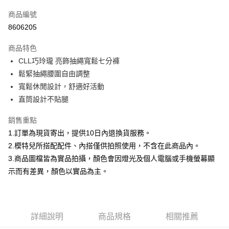
信用卡一次付款
商品編號
信用卡分期付款
8606205
3 期 0 利率 每期
NT$266
21家銀行
商品特色
合作金庫商業銀行
第一商業銀行
超商取貨付款
CLL巧玲瓏 亮飾抽繩寬鬆七分褲
華南商業銀行
彰化商業銀行
鬆緊抽繩腰圍自由調整
LINE Pay
上海商業儲蓄銀行
台北富邦商業銀行
國泰世華商業銀行
兆豐國際商業銀行
寬鬆休閒設計，舒適好活動
Apple Pay
臺灣中小企業銀行
台中商業銀行
直筒設計不貼腿
匯豐（台灣）商業銀行
華泰商業銀行
街口支付
聯邦商業銀行
遠東國際商業銀行
銷售重點
元大商業銀行
永豐商業銀行
悠遊付
1.訂單為現貨寄出，提供10日內退換貨服務。
玉山商業銀行
星展（台灣）商業銀行
2.模特兒所搭配配件、內搭僅供拍照使用，不含在此商品內。
台新國際商業銀行
中國信託商業銀行
Google Pay
3.商品圖檔皆為實品拍攝，顏色會因燈光及個人電腦或手機螢幕顯
台灣樂天信用卡公司
大哥付你分期
示而有差異，顏色以實品為主。
相關說明
【大哥付你分期使用說明】
AFTEE先享後付
1.本服務由台灣大哥大提供，台灣大哥大用戶可立即使用無須另外申請。
2.付款方式選擇「大哥付你分期」，訂單成立後會自動跳轉到大哥付的交易
相關說明
詳細說明
商品規格
相關推薦
流程，驗證手機門號後，選擇欲分期的期數、繳款截止日，確認付款後即完
【關於「AFTEE先享後付」】