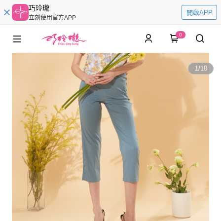
巧玲瓏
開啟APP
立刻使用官方APP
0
1
/
10