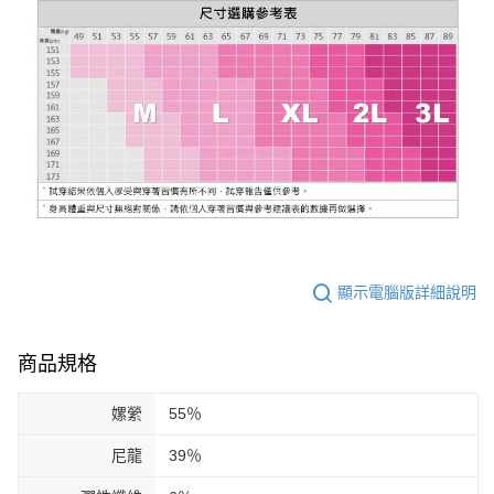
顯示電腦版詳細說明
商品規格
嫘縈
55％
尼龍
39％