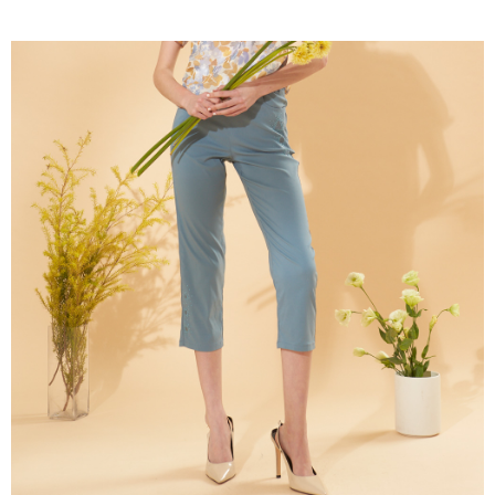
成交易。
ATM付款
AFTEE先享後付是「在收到商品之後才付款」的支付方式。 讓您購物簡單
3.實際核准額度、可分期數及費用金額請依後續交易確認頁面所載為準。
便利好安心！
4.訂單成立30分鐘內，如未前往確認交易或遇審核未通過，訂單將自動取
１．簡單：不需註冊會員、不需綁卡、不需儲值。
運送方式
消。如遇「轉專審核」未通過狀況，表示未達大哥付你分期系統評分，恕無
２．便利：只要手機號碼，簡訊認證，即可結帳。
法說明評估內容。
３．安心：先確認商品／服務後，再付款。
全家取貨付款
【繳款方式說明】
1.分期款項不併入電信帳單，「大哥付你分期」於每月結算日後寄送繳費提
每筆NT$120，滿NT$2,000(含以上)免運費
【「AFTEE先享後付」結帳流程】
醒簡訊。
１．於結帳方式選擇「AFTEE先享後付」後，將跳轉至「AFTEE先享後付」
2.透過簡訊連結打開帳單後，可選擇「超商條碼／台灣大直營門市／銀行轉
7-11取貨付款
結帳頁面，進行簡訊認證並確認金額後，即可完成結帳。
帳／街口支付／iPASS MONEY」等通路繳費。
２．訂單成立數日內，您將收到繳費通知簡訊。
每筆NT$120，滿NT$2,000(含以上)免運費
３．收到繳費通知簡訊後14天內，點擊此簡訊中的連結，可透過四大超商／
【注意事項】
ATM／網路銀行／等多元方式進行付款，方視為交易完成。
宅配
1.本服務係由「台灣大哥大股份有限公司」（以下簡稱本公司）所提供，讓
※ 請注意：結帳手續完成當下不需立刻繳費，但若您需要取消訂單，請聯絡
用戶於交易時，得透過本服務購買商品或服務，並由商店將買賣／分期付款
每筆NT$120，滿NT$2,000(含以上)免運費
購買商品的店家。未經商家同意取消之訂單仍視為有效，需透過AFTEE先享
買賣價金債權讓與本公司後，依約使用本公司帳單繳交帳款。
後付繳納相關費用。
2.基於同意付款使用「大哥付你分期」之契約關係目的，商店將以您的個人
※ 交易是否成功請以「AFTEE先享後付 」之結帳頁面顯示為準，若有關於
資料（包含姓名、電話或地址）提供予台灣大哥大進項蒐集、處理及利用，
是否繳費成功／繳費後需取消欲退款等相關疑問，請聯繫「AFTEE先享後付
由本公司與您本人進行分期帳單所需資料之確認、核對及更正。
客戶支援中心」
https://netprotections.freshdesk.com/support/home
3.完整用戶服務條款，請詳閱以下連結：
https://oppay.tw/userRule
【注意事項】
１．透過由恩沛科技股份有限公司提供之「AFTEE先享後付」服務完成之交
易，需依本服務之必要範圍內提供個人資料，並將交易相關給付款項請求債
權轉讓予恩沛科技股份有限公司。
２．關於個人資料處理事宜，請瀏覽以下網址：
https://aftee.tw/terms/#terms3