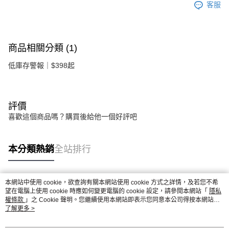
客服
商品相關分類 (1)
低庫存警報｜$398起
評價
喜歡這個商品嗎？購買後給他一個好評吧
本分類熱銷
全站排行
本網站中使用 cookie，欲查詢有關本網站使用 cookie 方式之詳情，及若您不希
熱門標籤
望在電腦上使用 cookie 時應如何變更電腦的 cookie 設定，請參閱本網站「
隱私
權條款
」之 Cookie 聲明。您繼續使用本網站即表示您同意本公司得按本網站使
用條款之 Cookie 聲明使用 cookie。
了解更多 >