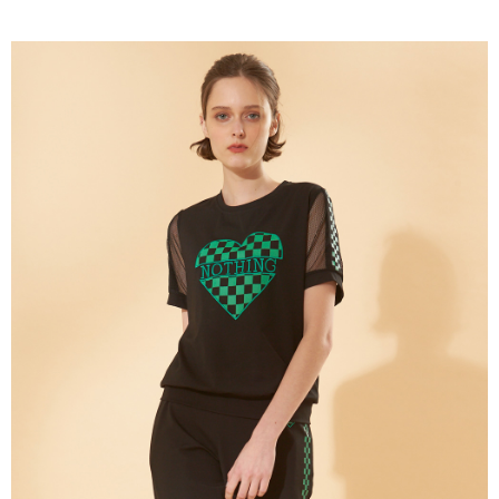
成交易。
ATM付款
AFTEE先享後付是「在收到商品之後才付款」的支付方式。 讓您購物簡單
3.實際核准額度、可分期數及費用金額請依後續交易確認頁面所載為準。
便利好安心！
4.訂單成立30分鐘內，如未前往確認交易或遇審核未通過，訂單將自動取
１．簡單：不需註冊會員、不需綁卡、不需儲值。
運送方式
消。如遇「轉專審核」未通過狀況，表示未達大哥付你分期系統評分，恕無
２．便利：只要手機號碼，簡訊認證，即可結帳。
法說明評估內容。
３．安心：先確認商品／服務後，再付款。
全家取貨付款
【繳款方式說明】
1.分期款項不併入電信帳單，「大哥付你分期」於每月結算日後寄送繳費提
每筆NT$120，滿NT$2,000(含以上)免運費
【「AFTEE先享後付」結帳流程】
醒簡訊。
１．於結帳方式選擇「AFTEE先享後付」後，將跳轉至「AFTEE先享後付」
2.透過簡訊連結打開帳單後，可選擇「超商條碼／台灣大直營門市／銀行轉
7-11取貨付款
結帳頁面，進行簡訊認證並確認金額後，即可完成結帳。
帳／街口支付／iPASS MONEY」等通路繳費。
２．訂單成立數日內，您將收到繳費通知簡訊。
每筆NT$120，滿NT$2,000(含以上)免運費
３．收到繳費通知簡訊後14天內，點擊此簡訊中的連結，可透過四大超商／
【注意事項】
ATM／網路銀行／等多元方式進行付款，方視為交易完成。
宅配
1.本服務係由「台灣大哥大股份有限公司」（以下簡稱本公司）所提供，讓
※ 請注意：結帳手續完成當下不需立刻繳費，但若您需要取消訂單，請聯絡
用戶於交易時，得透過本服務購買商品或服務，並由商店將買賣／分期付款
每筆NT$120，滿NT$2,000(含以上)免運費
購買商品的店家。未經商家同意取消之訂單仍視為有效，需透過AFTEE先享
買賣價金債權讓與本公司後，依約使用本公司帳單繳交帳款。
後付繳納相關費用。
2.基於同意付款使用「大哥付你分期」之契約關係目的，商店將以您的個人
※ 交易是否成功請以「AFTEE先享後付 」之結帳頁面顯示為準，若有關於
資料（包含姓名、電話或地址）提供予台灣大哥大進項蒐集、處理及利用，
是否繳費成功／繳費後需取消欲退款等相關疑問，請聯繫「AFTEE先享後付
由本公司與您本人進行分期帳單所需資料之確認、核對及更正。
客戶支援中心」
https://netprotections.freshdesk.com/support/home
3.完整用戶服務條款，請詳閱以下連結：
https://oppay.tw/userRule
【注意事項】
１．透過由恩沛科技股份有限公司提供之「AFTEE先享後付」服務完成之交
易，需依本服務之必要範圍內提供個人資料，並將交易相關給付款項請求債
權轉讓予恩沛科技股份有限公司。
２．關於個人資料處理事宜，請瀏覽以下網址：
https://aftee.tw/terms/#terms3