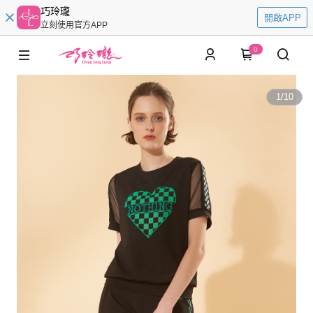
巧玲瓏
開啟APP
立刻使用官方APP
0
1
/
10