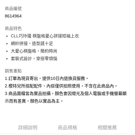
信用卡一次付款
商品編號
信用卡分期付款
8614964
3 期 0 利率 每期
NT$299
21家銀行
商品特色
合作金庫商業銀行
第一商業銀行
超商取貨付款
CLL巧玲瓏 棋盤格愛心拼接短袖上衣
華南商業銀行
彰化商業銀行
網紗拼接，造型感十足
LINE Pay
上海商業儲蓄銀行
台北富邦商業銀行
國泰世華商業銀行
兆豐國際商業銀行
大愛心棋盤格，簡約時尚
Apple Pay
臺灣中小企業銀行
台中商業銀行
套裝式設計，穿搭零煩惱
匯豐（台灣）商業銀行
華泰商業銀行
街口支付
聯邦商業銀行
遠東國際商業銀行
銷售重點
元大商業銀行
永豐商業銀行
悠遊付
1.訂單為現貨寄出，提供10日內退換貨服務。
玉山商業銀行
星展（台灣）商業銀行
2.模特兒所搭配配件、內搭僅供拍照使用，不含在此商品內。
台新國際商業銀行
中國信託商業銀行
Google Pay
3.商品圖檔皆為實品拍攝，顏色會因燈光及個人電腦或手機螢幕顯
台灣樂天信用卡公司
大哥付你分期
示而有差異，顏色以實品為主。
相關說明
【大哥付你分期使用說明】
AFTEE先享後付
1.本服務由台灣大哥大提供，台灣大哥大用戶可立即使用無須另外申請。
2.付款方式選擇「大哥付你分期」，訂單成立後會自動跳轉到大哥付的交易
相關說明
詳細說明
商品規格
相關推薦
流程，驗證手機門號後，選擇欲分期的期數、繳款截止日，確認付款後即完
【關於「AFTEE先享後付」】