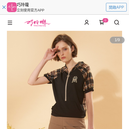
巧玲瓏
開啟APP
立刻使用官方APP
0
1
/
9