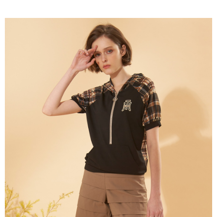
成交易。
ATM付款
AFTEE先享後付是「在收到商品之後才付款」的支付方式。 讓您購物簡單
3.實際核准額度、可分期數及費用金額請依後續交易確認頁面所載為準。
便利好安心！
4.訂單成立30分鐘內，如未前往確認交易或遇審核未通過，訂單將自動取
１．簡單：不需註冊會員、不需綁卡、不需儲值。
運送方式
消。如遇「轉專審核」未通過狀況，表示未達大哥付你分期系統評分，恕無
２．便利：只要手機號碼，簡訊認證，即可結帳。
法說明評估內容。
３．安心：先確認商品／服務後，再付款。
全家取貨付款
【繳款方式說明】
1.分期款項不併入電信帳單，「大哥付你分期」於每月結算日後寄送繳費提
每筆NT$120，滿NT$2,000(含以上)免運費
【「AFTEE先享後付」結帳流程】
醒簡訊。
１．於結帳方式選擇「AFTEE先享後付」後，將跳轉至「AFTEE先享後付」
2.透過簡訊連結打開帳單後，可選擇「超商條碼／台灣大直營門市／銀行轉
7-11取貨付款
結帳頁面，進行簡訊認證並確認金額後，即可完成結帳。
帳／街口支付／iPASS MONEY」等通路繳費。
２．訂單成立數日內，您將收到繳費通知簡訊。
每筆NT$120，滿NT$2,000(含以上)免運費
３．收到繳費通知簡訊後14天內，點擊此簡訊中的連結，可透過四大超商／
【注意事項】
ATM／網路銀行／等多元方式進行付款，方視為交易完成。
宅配
1.本服務係由「台灣大哥大股份有限公司」（以下簡稱本公司）所提供，讓
※ 請注意：結帳手續完成當下不需立刻繳費，但若您需要取消訂單，請聯絡
用戶於交易時，得透過本服務購買商品或服務，並由商店將買賣／分期付款
每筆NT$120，滿NT$2,000(含以上)免運費
購買商品的店家。未經商家同意取消之訂單仍視為有效，需透過AFTEE先享
買賣價金債權讓與本公司後，依約使用本公司帳單繳交帳款。
後付繳納相關費用。
2.基於同意付款使用「大哥付你分期」之契約關係目的，商店將以您的個人
※ 交易是否成功請以「AFTEE先享後付 」之結帳頁面顯示為準，若有關於
資料（包含姓名、電話或地址）提供予台灣大哥大進項蒐集、處理及利用，
是否繳費成功／繳費後需取消欲退款等相關疑問，請聯繫「AFTEE先享後付
由本公司與您本人進行分期帳單所需資料之確認、核對及更正。
客戶支援中心」
https://netprotections.freshdesk.com/support/home
3.完整用戶服務條款，請詳閱以下連結：
https://oppay.tw/userRule
【注意事項】
１．透過由恩沛科技股份有限公司提供之「AFTEE先享後付」服務完成之交
易，需依本服務之必要範圍內提供個人資料，並將交易相關給付款項請求債
權轉讓予恩沛科技股份有限公司。
２．關於個人資料處理事宜，請瀏覽以下網址：
https://aftee.tw/terms/#terms3