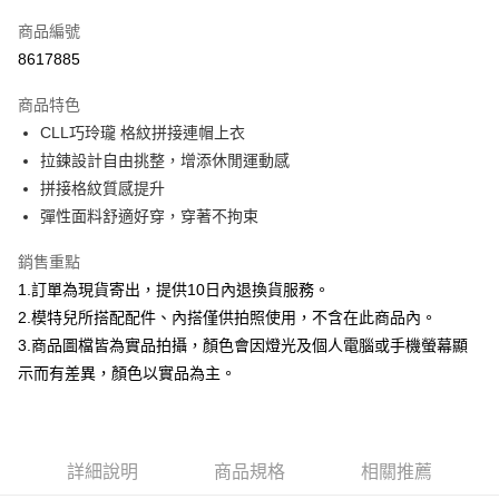
信用卡一次付款
商品編號
信用卡分期付款
8617885
3 期 0 利率 每期
NT$266
21家銀行
商品特色
合作金庫商業銀行
第一商業銀行
超商取貨付款
CLL巧玲瓏 格紋拼接連帽上衣
華南商業銀行
彰化商業銀行
拉鍊設計自由挑整，增添休閒運動感
LINE Pay
上海商業儲蓄銀行
台北富邦商業銀行
國泰世華商業銀行
兆豐國際商業銀行
拼接格紋質感提升
Apple Pay
臺灣中小企業銀行
台中商業銀行
彈性面料舒適好穿，穿著不拘束
匯豐（台灣）商業銀行
華泰商業銀行
街口支付
聯邦商業銀行
遠東國際商業銀行
銷售重點
元大商業銀行
永豐商業銀行
悠遊付
1.訂單為現貨寄出，提供10日內退換貨服務。
玉山商業銀行
星展（台灣）商業銀行
2.模特兒所搭配配件、內搭僅供拍照使用，不含在此商品內。
台新國際商業銀行
中國信託商業銀行
Google Pay
3.商品圖檔皆為實品拍攝，顏色會因燈光及個人電腦或手機螢幕顯
台灣樂天信用卡公司
大哥付你分期
示而有差異，顏色以實品為主。
相關說明
【大哥付你分期使用說明】
AFTEE先享後付
1.本服務由台灣大哥大提供，台灣大哥大用戶可立即使用無須另外申請。
2.付款方式選擇「大哥付你分期」，訂單成立後會自動跳轉到大哥付的交易
相關說明
詳細說明
商品規格
相關推薦
流程，驗證手機門號後，選擇欲分期的期數、繳款截止日，確認付款後即完
【關於「AFTEE先享後付」】