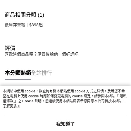
商品相關分類 (1)
低庫存警報｜$398起
評價
喜歡這個商品嗎？購買後給他一個好評吧
本分類熱銷
全站排行
本網站中使用 cookie，欲查詢有關本網站使用 cookie 方式之詳情，及若您不希
熱門標籤
望在電腦上使用 cookie 時應如何變更電腦的 cookie 設定，請參閱本網站「
隱私
權條款
」之 Cookie 聲明。您繼續使用本網站即表示您同意本公司得按本網站使
用條款之 Cookie 聲明使用 cookie。
了解更多 >
我知道了