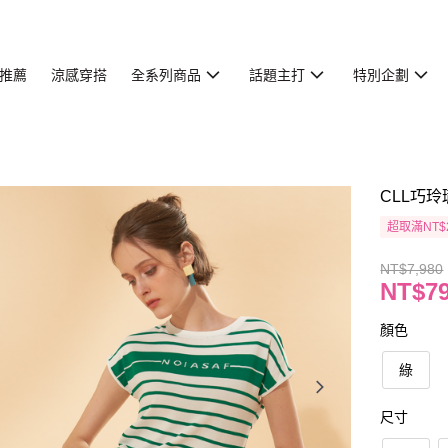
推薦
涼感穿搭
全系列商品
話題主打
特別企劃
CLL巧玲
超取滿NT$
NT$7,980
NT$7
顏色
綠
尺寸