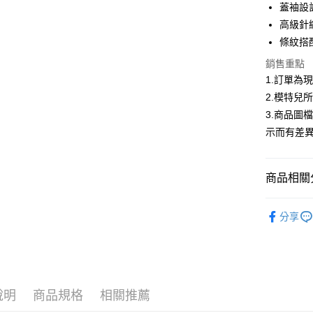
合作金
蓋袖設
超商取貨
華南商
高級針
LINE Pay
上海商
條紋搭
國泰世
Apple Pay
銷售重點
臺灣中
匯豐（
1.訂單為
街口支付
聯邦商
2.模特兒
元大商
悠遊付
3.商品圖
玉山商
示而有差
台新國
Google Pa
台灣樂
大哥付你
商品相關分
相關說明
【大哥付
AFTEE先
低庫存警報
1.本服務
分享
2.付款方
相關說明
流程，驗
【關於「A
ATM付款
完成交易
AFTEE
3.實際核
便利好安
4.訂單成
１．簡單
消。如遇
２．便利
運送方式
說明
商品規格
相關推薦
無法說明
３．安心
【繳款方