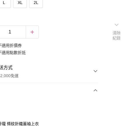
L
XL
2L
清除
紀錄
不適用折價券
不適用點數折抵
送方式
2,000免運
次付款
期付款
0 利率 每期
NT$266
21家銀行
巧玲瓏 條紋針織蓋袖上衣