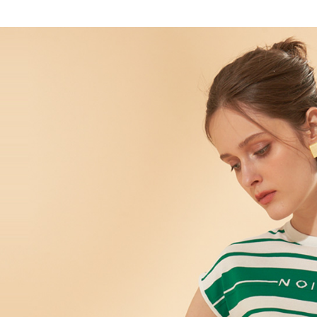
全家取貨
1.分期款
【「AFT
醒簡訊。
每筆NT$1
１．於結帳
2.透過簡
付」結帳
帳／街口支
7-11取貨
２．訂單
３．收到繳
每筆NT$1
【注意事
／ATM／
1.本服務
※ 請注意
宅配
用戶於交
絡購買商品
款買賣價
先享後付
每筆NT$1
2.基於同
※ 交易是
資料（包
是否繳費成
用，由本
付客戶支
3.完整用
【注意事
１．透過由
交易，需
求債權轉
２．關於
https://aft
３．未成
「AFTE
任。
４．使用「
即時審查
結果請求