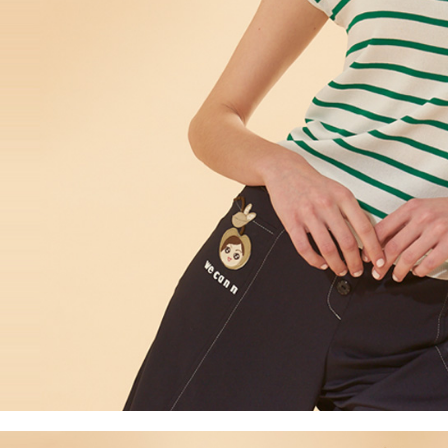
５．嚴禁
形，恩沛
動。