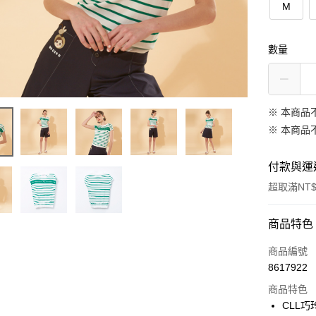
M
數量
※ 本商品
※ 本商品
付款與運
超取滿NT$
付款方式
商品特色
信用卡一
商品編號
8617922
信用卡分
商品特色
3 期 
CLL