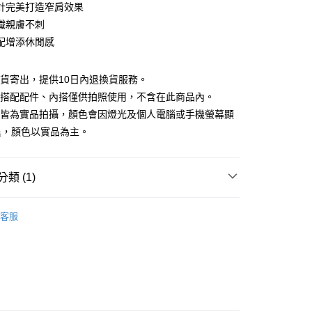
庫商業銀行
第一商業銀行
計完美打造窄肩效果
付款
業銀行
彰化商業銀行
織親膚不刺
業儲蓄銀行
台北富邦商業銀行
配增添休閒感
華商業銀行
兆豐國際商業銀行
小企業銀行
台中商業銀行
台灣）商業銀行
華泰商業銀行
現貨寄出，提供10日內退換貨服務。
業銀行
遠東國際商業銀行
所搭配配件、內搭僅供拍照使用，不含在此商品內。
業銀行
永豐商業銀行
檔皆為實品拍攝，顏色會因燈光及個人電腦或手機螢幕顯
業銀行
星展（台灣）商業銀行
異，顏色以實品為主。
際商業銀行
中國信託商業銀行
y
天信用卡公司
分期
類 (1)
你分期使用說明】
享後付
｜$398起
由台灣大哥大提供，台灣大哥大用戶可立即使用無須另外申請。
客服
式選擇「大哥付你分期」，訂單成立後會自動跳轉到大哥付的交易
證手機門號後，選擇欲分期的期數、繳款截止日，確認付款後即
FTEE先享後付」】
。
先享後付是「在收到商品之後才付款」的支付方式。 讓您購物簡單
准額度、可分期數及費用金額請依後續交易確認頁面所載為準。
心！
立30分鐘內，如未前往確認交易或遇審核未通過，訂單將自動取
：不需註冊會員、不需綁卡、不需儲值。
「轉專審核」未通過狀況，表示未達大哥付你分期系統評分，恕
：只要手機號碼，簡訊認證，即可結帳。
評估內容。
：先確認商品／服務後，再付款。
式說明】