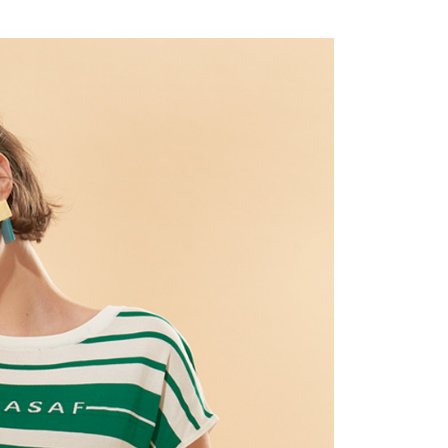
付款
項不併入電信帳單，「大哥付你分期」於每月結算日後寄送繳費提
EE先享後付」結帳流程】
20，滿NT$2,000(含以上)免運費
方式選擇「AFTEE先享後付」後，將跳轉至「AFTEE先享後
訊連結打開帳單後，可選擇「超商條碼／台灣大直營門市／銀行轉
頁面，進行簡訊認證並確認金額後，即可完成結帳。
付／iPASS MONEY」等通路繳費。
付款
成立數日內，您將收到繳費通知簡訊。
費通知簡訊後14天內，點擊此簡訊中的連結，可透過四大超商
20，滿NT$2,000(含以上)免運費
項】
網路銀行／等多元方式進行付款，方視為交易完成。
係由「台灣大哥大股份有限公司」（以下簡稱本公司）所提供，讓
：結帳手續完成當下不需立刻繳費，但若您需要取消訂單，請聯
易時，得透過本服務購買商品或服務，並由商店將買賣／分期付
的店家。未經商家同意取消之訂單仍視為有效，需透過AFTEE
金債權讓與本公司後，依約使用本公司帳單繳交帳款。
繳納相關費用。
20，滿NT$2,000(含以上)免運費
意付款使用「大哥付你分期」之契約關係目的，商店將以您的個人
否成功請以「AFTEE先享後付 」之結帳頁面顯示為準，若有關於
含姓名、電話或地址）提供予台灣大哥大進項蒐集、處理及利
功／繳費後需取消欲退款等相關疑問，請聯繫「AFTEE先享後
公司與您本人進行分期帳單所需資料之確認、核對及更正。
援中心」
https://netprotections.freshdesk.com/support/home
戶服務條款，請詳閱以下連結：
https://oppay.tw/userRule
項】
恩沛科技股份有限公司提供之「AFTEE先享後付」服務完成之
依本服務之必要範圍內提供個人資料，並將交易相關給付款項請
讓予恩沛科技股份有限公司。
個人資料處理事宜，請瀏覽以下網址：
ee.tw/terms/#terms3
年的使用者請事先徵得法定代理人或監護人之同意方可使用
E先享後付」，若未經同意申辦者引起之損失，本公司不負相關責
AFTEE先享後付」時，將依據個別帳號之用戶狀況，依本公司
核予不同之上限額度；若仍有額度不足之情形，本公司將視審查
用戶進行身份認證。