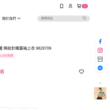
0
關於我們
瓏 條紋針織蓋袖上衣 9828709
2,000免運
98