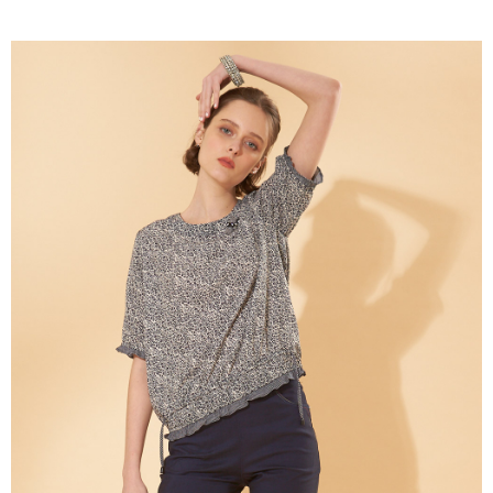
成交易。
ATM付款
AFTEE先享後付是「在收到商品之後才付款」的支付方式。 讓您購物簡單
3.實際核准額度、可分期數及費用金額請依後續交易確認頁面所載為準。
便利好安心！
4.訂單成立30分鐘內，如未前往確認交易或遇審核未通過，訂單將自動取
１．簡單：不需註冊會員、不需綁卡、不需儲值。
運送方式
消。如遇「轉專審核」未通過狀況，表示未達大哥付你分期系統評分，恕無
２．便利：只要手機號碼，簡訊認證，即可結帳。
法說明評估內容。
３．安心：先確認商品／服務後，再付款。
全家取貨付款
【繳款方式說明】
1.分期款項不併入電信帳單，「大哥付你分期」於每月結算日後寄送繳費提
每筆NT$120，滿NT$2,000(含以上)免運費
【「AFTEE先享後付」結帳流程】
醒簡訊。
１．於結帳方式選擇「AFTEE先享後付」後，將跳轉至「AFTEE先享後付」
2.透過簡訊連結打開帳單後，可選擇「超商條碼／台灣大直營門市／銀行轉
7-11取貨付款
結帳頁面，進行簡訊認證並確認金額後，即可完成結帳。
帳／街口支付／iPASS MONEY」等通路繳費。
２．訂單成立數日內，您將收到繳費通知簡訊。
每筆NT$120，滿NT$2,000(含以上)免運費
３．收到繳費通知簡訊後14天內，點擊此簡訊中的連結，可透過四大超商／
【注意事項】
ATM／網路銀行／等多元方式進行付款，方視為交易完成。
宅配
1.本服務係由「台灣大哥大股份有限公司」（以下簡稱本公司）所提供，讓
※ 請注意：結帳手續完成當下不需立刻繳費，但若您需要取消訂單，請聯絡
用戶於交易時，得透過本服務購買商品或服務，並由商店將買賣／分期付款
每筆NT$120，滿NT$2,000(含以上)免運費
購買商品的店家。未經商家同意取消之訂單仍視為有效，需透過AFTEE先享
買賣價金債權讓與本公司後，依約使用本公司帳單繳交帳款。
後付繳納相關費用。
2.基於同意付款使用「大哥付你分期」之契約關係目的，商店將以您的個人
※ 交易是否成功請以「AFTEE先享後付 」之結帳頁面顯示為準，若有關於
資料（包含姓名、電話或地址）提供予台灣大哥大進項蒐集、處理及利用，
是否繳費成功／繳費後需取消欲退款等相關疑問，請聯繫「AFTEE先享後付
由本公司與您本人進行分期帳單所需資料之確認、核對及更正。
客戶支援中心」
https://netprotections.freshdesk.com/support/home
3.完整用戶服務條款，請詳閱以下連結：
https://oppay.tw/userRule
【注意事項】
１．透過由恩沛科技股份有限公司提供之「AFTEE先享後付」服務完成之交
易，需依本服務之必要範圍內提供個人資料，並將交易相關給付款項請求債
權轉讓予恩沛科技股份有限公司。
２．關於個人資料處理事宜，請瀏覽以下網址：
https://aftee.tw/terms/#terms3