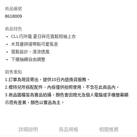
信用卡一次付款
商品編號
信用卡分期付款
8618009
3 期 0 利率 每期
NT$332
21家銀行
商品特色
合作金庫商業銀行
第一商業銀行
超商取貨付款
CLL巧玲瓏 夏日碎花寬鬆短袖上衣
華南商業銀行
彰化商業銀行
木耳邊拼接帶點可愛氣息
LINE Pay
上海商業儲蓄銀行
台北富邦商業銀行
國泰世華商業銀行
兆豐國際商業銀行
寬鬆設計，清涼透風
Apple Pay
臺灣中小企業銀行
台中商業銀行
下擺抽繩自由調整
匯豐（台灣）商業銀行
華泰商業銀行
街口支付
聯邦商業銀行
遠東國際商業銀行
銷售重點
元大商業銀行
永豐商業銀行
悠遊付
1.訂單為現貨寄出，提供10日內退換貨服務。
玉山商業銀行
星展（台灣）商業銀行
2.模特兒所搭配配件、內搭僅供拍照使用，不含在此商品內。
台新國際商業銀行
中國信託商業銀行
Google Pay
3.商品圖檔皆為實品拍攝，顏色會因燈光及個人電腦或手機螢幕顯
台灣樂天信用卡公司
大哥付你分期
示而有差異，顏色以實品為主。
相關說明
【大哥付你分期使用說明】
AFTEE先享後付
1.本服務由台灣大哥大提供，台灣大哥大用戶可立即使用無須另外申請。
2.付款方式選擇「大哥付你分期」，訂單成立後會自動跳轉到大哥付的交易
相關說明
詳細說明
商品規格
相關推薦
流程，驗證手機門號後，選擇欲分期的期數、繳款截止日，確認付款後即完
【關於「AFTEE先享後付」】