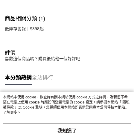
商品相關分類 (1)
低庫存警報｜$398起
評價
喜歡這個商品嗎？購買後給他一個好評吧
本分類熱銷
全站排行
本網站中使用 cookie，欲查詢有關本網站使用 cookie 方式之詳情，及若您不希
熱門標籤
望在電腦上使用 cookie 時應如何變更電腦的 cookie 設定，請參閱本網站「
隱私
權條款
」之 Cookie 聲明。您繼續使用本網站即表示您同意本公司得按本網站使
用條款之 Cookie 聲明使用 cookie。
了解更多 >
我知道了