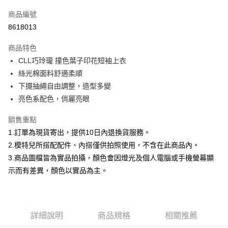
信用卡一次付款
商品編號
信用卡分期付款
8618013
3 期 0 利率 每期
NT$332
21家銀行
商品特色
合作金庫商業銀行
第一商業銀行
超商取貨付款
CLL巧玲瓏 撞色葉子印花短袖上衣
華南商業銀行
彰化商業銀行
絲光棉面料舒適柔順
LINE Pay
上海商業儲蓄銀行
台北富邦商業銀行
國泰世華商業銀行
兆豐國際商業銀行
下擺抽繩自由調整，造型多變
Apple Pay
臺灣中小企業銀行
台中商業銀行
亮色系配色，俏麗亮眼
匯豐（台灣）商業銀行
華泰商業銀行
街口支付
聯邦商業銀行
遠東國際商業銀行
銷售重點
元大商業銀行
永豐商業銀行
悠遊付
1.訂單為現貨寄出，提供10日內退換貨服務。
玉山商業銀行
星展（台灣）商業銀行
2.模特兒所搭配配件、內搭僅供拍照使用，不含在此商品內。
台新國際商業銀行
中國信託商業銀行
Google Pay
3.商品圖檔皆為實品拍攝，顏色會因燈光及個人電腦或手機螢幕顯
台灣樂天信用卡公司
大哥付你分期
示而有差異，顏色以實品為主。
相關說明
【大哥付你分期使用說明】
AFTEE先享後付
1.本服務由台灣大哥大提供，台灣大哥大用戶可立即使用無須另外申請。
2.付款方式選擇「大哥付你分期」，訂單成立後會自動跳轉到大哥付的交易
相關說明
詳細說明
商品規格
相關推薦
流程，驗證手機門號後，選擇欲分期的期數、繳款截止日，確認付款後即完
【關於「AFTEE先享後付」】