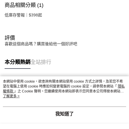
商品相關分類 (1)
低庫存警報｜$398起
評價
喜歡這個商品嗎？購買後給他一個好評吧
本分類熱銷
全站排行
本網站中使用 cookie，欲查詢有關本網站使用 cookie 方式之詳情，及若您不希
熱門標籤
望在電腦上使用 cookie 時應如何變更電腦的 cookie 設定，請參閱本網站「
隱私
權條款
」之 Cookie 聲明。您繼續使用本網站即表示您同意本公司得按本網站使
用條款之 Cookie 聲明使用 cookie。
了解更多 >
我知道了