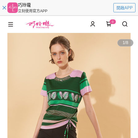
巧玲瓏
開啟APP
立刻使用官方APP
0
1
/
8