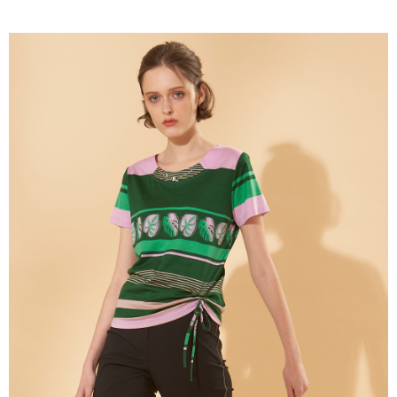
成交易。
ATM付款
AFTEE先享後付是「在收到商品之後才付款」的支付方式。 讓您購物簡單
3.實際核准額度、可分期數及費用金額請依後續交易確認頁面所載為準。
便利好安心！
4.訂單成立30分鐘內，如未前往確認交易或遇審核未通過，訂單將自動取
１．簡單：不需註冊會員、不需綁卡、不需儲值。
運送方式
消。如遇「轉專審核」未通過狀況，表示未達大哥付你分期系統評分，恕無
２．便利：只要手機號碼，簡訊認證，即可結帳。
法說明評估內容。
３．安心：先確認商品／服務後，再付款。
全家取貨付款
【繳款方式說明】
1.分期款項不併入電信帳單，「大哥付你分期」於每月結算日後寄送繳費提
每筆NT$120，滿NT$2,000(含以上)免運費
【「AFTEE先享後付」結帳流程】
醒簡訊。
１．於結帳方式選擇「AFTEE先享後付」後，將跳轉至「AFTEE先享後付」
2.透過簡訊連結打開帳單後，可選擇「超商條碼／台灣大直營門市／銀行轉
7-11取貨付款
結帳頁面，進行簡訊認證並確認金額後，即可完成結帳。
帳／街口支付／iPASS MONEY」等通路繳費。
２．訂單成立數日內，您將收到繳費通知簡訊。
每筆NT$120，滿NT$2,000(含以上)免運費
３．收到繳費通知簡訊後14天內，點擊此簡訊中的連結，可透過四大超商／
【注意事項】
ATM／網路銀行／等多元方式進行付款，方視為交易完成。
宅配
1.本服務係由「台灣大哥大股份有限公司」（以下簡稱本公司）所提供，讓
※ 請注意：結帳手續完成當下不需立刻繳費，但若您需要取消訂單，請聯絡
用戶於交易時，得透過本服務購買商品或服務，並由商店將買賣／分期付款
每筆NT$120，滿NT$2,000(含以上)免運費
購買商品的店家。未經商家同意取消之訂單仍視為有效，需透過AFTEE先享
買賣價金債權讓與本公司後，依約使用本公司帳單繳交帳款。
後付繳納相關費用。
2.基於同意付款使用「大哥付你分期」之契約關係目的，商店將以您的個人
※ 交易是否成功請以「AFTEE先享後付 」之結帳頁面顯示為準，若有關於
資料（包含姓名、電話或地址）提供予台灣大哥大進項蒐集、處理及利用，
是否繳費成功／繳費後需取消欲退款等相關疑問，請聯繫「AFTEE先享後付
由本公司與您本人進行分期帳單所需資料之確認、核對及更正。
客戶支援中心」
https://netprotections.freshdesk.com/support/home
3.完整用戶服務條款，請詳閱以下連結：
https://oppay.tw/userRule
【注意事項】
１．透過由恩沛科技股份有限公司提供之「AFTEE先享後付」服務完成之交
易，需依本服務之必要範圍內提供個人資料，並將交易相關給付款項請求債
權轉讓予恩沛科技股份有限公司。
２．關於個人資料處理事宜，請瀏覽以下網址：
https://aftee.tw/terms/#terms3