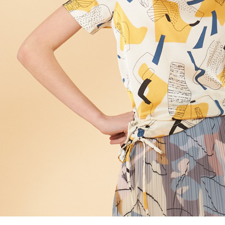
結果請求
５．嚴禁
形，恩沛
動。