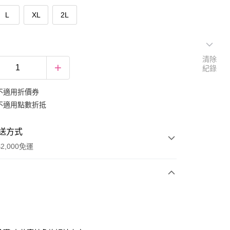
L
XL
2L
清除
紀錄
不適用折價券
不適用點數折抵
送方式
2,000免運
次付款
期付款
0 利率 每期
NT$232
21家銀行