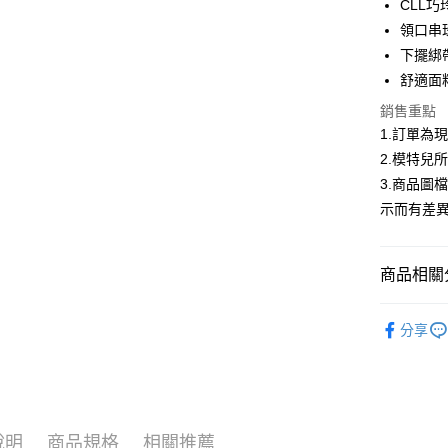
CLL
合作金
領口串
超商取貨
華南商
下擺綁
LINE Pay
上海商
舒適面
國泰世
Apple Pay
銷售重點
臺灣中
匯豐（
1.訂單為
街口支付
聯邦商
2.模特兒
元大商
悠遊付
3.商品圖
玉山商
示而有差
台新國
Google Pa
台灣樂
大哥付你
商品相關分
相關說明
【大哥付
AFTEE先
低庫存警報
1.本服務
分享
2.付款方
相關說明
流程，驗
【關於「A
ATM付款
完成交易
AFTEE
3.實際核
便利好安
4.訂單成
１．簡單
消。如遇
２．便利
運送方式
說明
商品規格
相關推薦
無法說明
３．安心