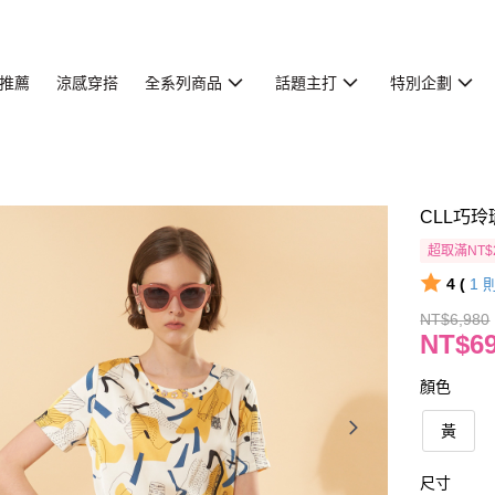
推薦
涼感穿搭
全系列商品
話題主打
特別企劃
CLL巧玲
超取滿NT$
4 (
1
NT$6,980
NT$6
顏色
黃
尺寸