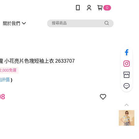
0
關於我們
瓏 小花亮片色塊短袖上衣 2633707
2,000免運
則評價
)
98