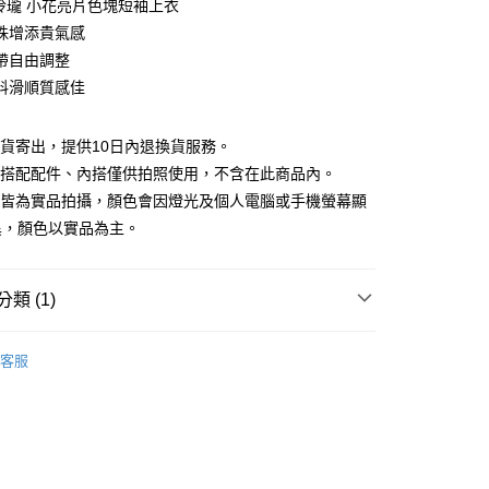
巧玲瓏 小花亮片色塊短袖上衣
庫商業銀行
第一商業銀行
珠增添貴氣感
付款
業銀行
彰化商業銀行
帶自由調整
業儲蓄銀行
台北富邦商業銀行
料滑順質感佳
華商業銀行
兆豐國際商業銀行
小企業銀行
台中商業銀行
台灣）商業銀行
華泰商業銀行
現貨寄出，提供10日內退換貨服務。
業銀行
遠東國際商業銀行
所搭配配件、內搭僅供拍照使用，不含在此商品內。
業銀行
永豐商業銀行
檔皆為實品拍攝，顏色會因燈光及個人電腦或手機螢幕顯
業銀行
星展（台灣）商業銀行
異，顏色以實品為主。
際商業銀行
中國信託商業銀行
y
天信用卡公司
分期
類 (1)
你分期使用說明】
享後付
｜$398起
由台灣大哥大提供，台灣大哥大用戶可立即使用無須另外申請。
客服
式選擇「大哥付你分期」，訂單成立後會自動跳轉到大哥付的交易
證手機門號後，選擇欲分期的期數、繳款截止日，確認付款後即
FTEE先享後付」】
。
先享後付是「在收到商品之後才付款」的支付方式。 讓您購物簡單
准額度、可分期數及費用金額請依後續交易確認頁面所載為準。
心！
立30分鐘內，如未前往確認交易或遇審核未通過，訂單將自動取
：不需註冊會員、不需綁卡、不需儲值。
「轉專審核」未通過狀況，表示未達大哥付你分期系統評分，恕
：只要手機號碼，簡訊認證，即可結帳。
評估內容。
：先確認商品／服務後，再付款。