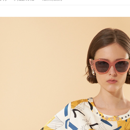
【繳款方
全家取貨
1.分期款
【「AFT
醒簡訊。
每筆NT$1
１．於結帳
2.透過簡
付」結帳
帳／街口支
7-11取貨
２．訂單
３．收到繳
每筆NT$1
【注意事
／ATM／
1.本服務
※ 請注意
宅配
用戶於交
絡購買商品
款買賣價
先享後付
每筆NT$1
2.基於同
※ 交易是
資料（包
是否繳費成
用，由本
付客戶支
3.完整用
【注意事
１．透過由
交易，需
求債權轉
２．關於
https://aft
３．未成
「AFTE
任。
４．使用「
即時審查