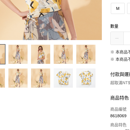
M
數量
※ 本商品
※ 本商品
付款與運
超取滿NT$
付款方式
商品特色
信用卡一
商品編號
8618069
信用卡分
商品特色
3 期 