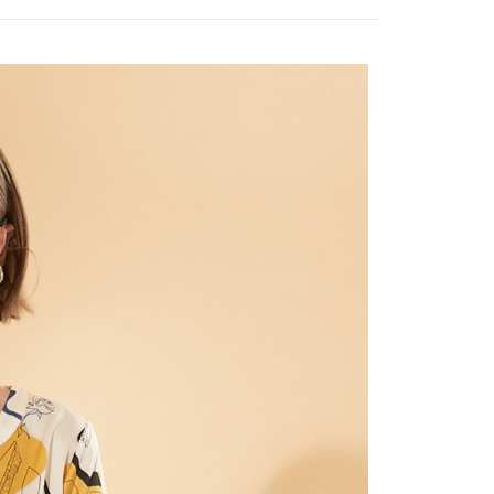
式說明】
付款
項不併入電信帳單，「大哥付你分期」於每月結算日後寄送繳費提
EE先享後付」結帳流程】
20，滿NT$2,000(含以上)免運費
方式選擇「AFTEE先享後付」後，將跳轉至「AFTEE先享後
訊連結打開帳單後，可選擇「超商條碼／台灣大直營門市／銀行轉
頁面，進行簡訊認證並確認金額後，即可完成結帳。
付／iPASS MONEY」等通路繳費。
付款
成立數日內，您將收到繳費通知簡訊。
費通知簡訊後14天內，點擊此簡訊中的連結，可透過四大超商
20，滿NT$2,000(含以上)免運費
項】
網路銀行／等多元方式進行付款，方視為交易完成。
係由「台灣大哥大股份有限公司」（以下簡稱本公司）所提供，讓
：結帳手續完成當下不需立刻繳費，但若您需要取消訂單，請聯
易時，得透過本服務購買商品或服務，並由商店將買賣／分期付
的店家。未經商家同意取消之訂單仍視為有效，需透過AFTEE
金債權讓與本公司後，依約使用本公司帳單繳交帳款。
繳納相關費用。
20，滿NT$2,000(含以上)免運費
意付款使用「大哥付你分期」之契約關係目的，商店將以您的個人
否成功請以「AFTEE先享後付 」之結帳頁面顯示為準，若有關於
含姓名、電話或地址）提供予台灣大哥大進項蒐集、處理及利
功／繳費後需取消欲退款等相關疑問，請聯繫「AFTEE先享後
公司與您本人進行分期帳單所需資料之確認、核對及更正。
援中心」
https://netprotections.freshdesk.com/support/home
戶服務條款，請詳閱以下連結：
https://oppay.tw/userRule
項】
恩沛科技股份有限公司提供之「AFTEE先享後付」服務完成之
依本服務之必要範圍內提供個人資料，並將交易相關給付款項請
讓予恩沛科技股份有限公司。
個人資料處理事宜，請瀏覽以下網址：
ee.tw/terms/#terms3
年的使用者請事先徵得法定代理人或監護人之同意方可使用
E先享後付」，若未經同意申辦者引起之損失，本公司不負相關責
AFTEE先享後付」時，將依據個別帳號之用戶狀況，依本公司
核予不同之上限額度；若仍有額度不足之情形，本公司將視審查