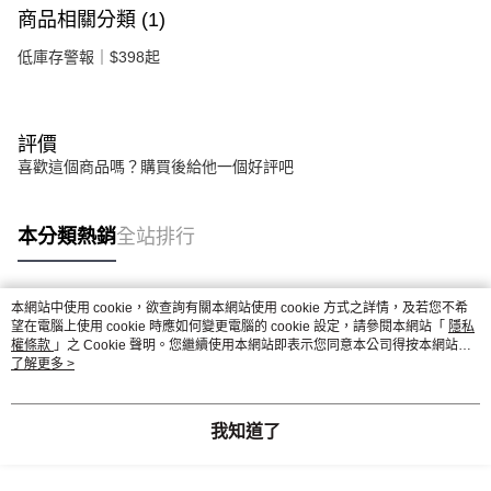
商品相關分類 (1)
低庫存警報｜$398起
評價
喜歡這個商品嗎？購買後給他一個好評吧
本分類熱銷
全站排行
本網站中使用 cookie，欲查詢有關本網站使用 cookie 方式之詳情，及若您不希
熱門標籤
望在電腦上使用 cookie 時應如何變更電腦的 cookie 設定，請參閱本網站「
隱私
權條款
」之 Cookie 聲明。您繼續使用本網站即表示您同意本公司得按本網站使
用條款之 Cookie 聲明使用 cookie。
了解更多 >
我知道了