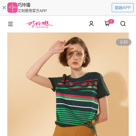
巧玲瓏
開啟APP
立刻使用官方APP
0
1
/
10