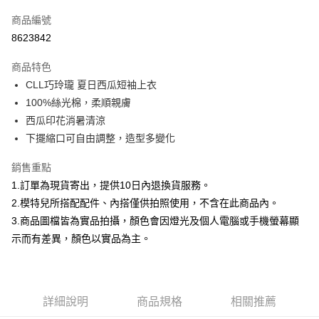
信用卡一次付款
商品編號
信用卡分期付款
8623842
3 期 0 利率 每期
NT$286
21家銀行
商品特色
合作金庫商業銀行
第一商業銀行
超商取貨付款
CLL巧玲瓏 夏日西瓜短袖上衣
華南商業銀行
彰化商業銀行
100%絲光棉，柔順親膚
LINE Pay
上海商業儲蓄銀行
台北富邦商業銀行
國泰世華商業銀行
兆豐國際商業銀行
西瓜印花消暑清涼
Apple Pay
臺灣中小企業銀行
台中商業銀行
下擺縮口可自由調整，造型多變化
匯豐（台灣）商業銀行
華泰商業銀行
街口支付
聯邦商業銀行
遠東國際商業銀行
銷售重點
元大商業銀行
永豐商業銀行
悠遊付
1.訂單為現貨寄出，提供10日內退換貨服務。
玉山商業銀行
星展（台灣）商業銀行
2.模特兒所搭配配件、內搭僅供拍照使用，不含在此商品內。
台新國際商業銀行
中國信託商業銀行
Google Pay
3.商品圖檔皆為實品拍攝，顏色會因燈光及個人電腦或手機螢幕顯
台灣樂天信用卡公司
大哥付你分期
示而有差異，顏色以實品為主。
相關說明
【大哥付你分期使用說明】
AFTEE先享後付
1.本服務由台灣大哥大提供，台灣大哥大用戶可立即使用無須另外申請。
2.付款方式選擇「大哥付你分期」，訂單成立後會自動跳轉到大哥付的交易
相關說明
詳細說明
商品規格
相關推薦
流程，驗證手機門號後，選擇欲分期的期數、繳款截止日，確認付款後即完
【關於「AFTEE先享後付」】