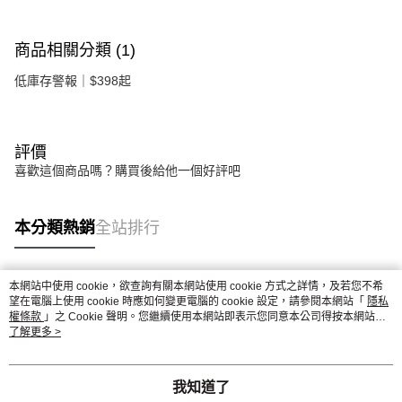
商品相關分類 (1)
低庫存警報｜$398起
評價
喜歡這個商品嗎？購買後給他一個好評吧
本分類熱銷
全站排行
本網站中使用 cookie，欲查詢有關本網站使用 cookie 方式之詳情，及若您不希
熱門標籤
望在電腦上使用 cookie 時應如何變更電腦的 cookie 設定，請參閱本網站「
隱私
權條款
」之 Cookie 聲明。您繼續使用本網站即表示您同意本公司得按本網站使
用條款之 Cookie 聲明使用 cookie。
了解更多 >
我知道了