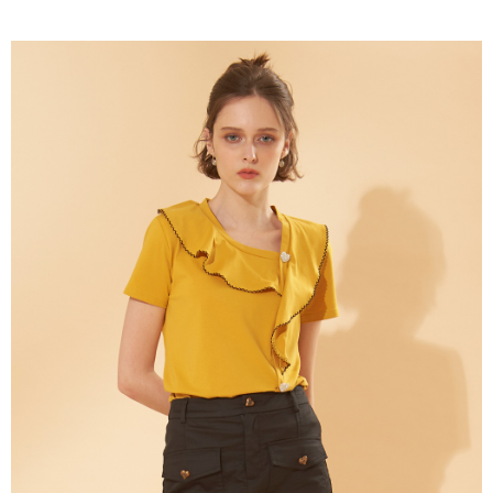
成交易。
ATM付款
AFTEE先享後付是「在收到商品之後才付款」的支付方式。 讓您購物簡單
3.實際核准額度、可分期數及費用金額請依後續交易確認頁面所載為準。
便利好安心！
4.訂單成立30分鐘內，如未前往確認交易或遇審核未通過，訂單將自動取
１．簡單：不需註冊會員、不需綁卡、不需儲值。
運送方式
消。如遇「轉專審核」未通過狀況，表示未達大哥付你分期系統評分，恕無
２．便利：只要手機號碼，簡訊認證，即可結帳。
法說明評估內容。
３．安心：先確認商品／服務後，再付款。
全家取貨付款
【繳款方式說明】
1.分期款項不併入電信帳單，「大哥付你分期」於每月結算日後寄送繳費提
每筆NT$120，滿NT$2,000(含以上)免運費
【「AFTEE先享後付」結帳流程】
醒簡訊。
１．於結帳方式選擇「AFTEE先享後付」後，將跳轉至「AFTEE先享後付」
2.透過簡訊連結打開帳單後，可選擇「超商條碼／台灣大直營門市／銀行轉
7-11取貨付款
結帳頁面，進行簡訊認證並確認金額後，即可完成結帳。
帳／街口支付／iPASS MONEY」等通路繳費。
２．訂單成立數日內，您將收到繳費通知簡訊。
每筆NT$120，滿NT$2,000(含以上)免運費
３．收到繳費通知簡訊後14天內，點擊此簡訊中的連結，可透過四大超商／
【注意事項】
ATM／網路銀行／等多元方式進行付款，方視為交易完成。
宅配
1.本服務係由「台灣大哥大股份有限公司」（以下簡稱本公司）所提供，讓
※ 請注意：結帳手續完成當下不需立刻繳費，但若您需要取消訂單，請聯絡
用戶於交易時，得透過本服務購買商品或服務，並由商店將買賣／分期付款
每筆NT$120，滿NT$2,000(含以上)免運費
購買商品的店家。未經商家同意取消之訂單仍視為有效，需透過AFTEE先享
買賣價金債權讓與本公司後，依約使用本公司帳單繳交帳款。
後付繳納相關費用。
2.基於同意付款使用「大哥付你分期」之契約關係目的，商店將以您的個人
※ 交易是否成功請以「AFTEE先享後付 」之結帳頁面顯示為準，若有關於
資料（包含姓名、電話或地址）提供予台灣大哥大進項蒐集、處理及利用，
是否繳費成功／繳費後需取消欲退款等相關疑問，請聯繫「AFTEE先享後付
由本公司與您本人進行分期帳單所需資料之確認、核對及更正。
客戶支援中心」
https://netprotections.freshdesk.com/support/home
3.完整用戶服務條款，請詳閱以下連結：
https://oppay.tw/userRule
【注意事項】
１．透過由恩沛科技股份有限公司提供之「AFTEE先享後付」服務完成之交
易，需依本服務之必要範圍內提供個人資料，並將交易相關給付款項請求債
權轉讓予恩沛科技股份有限公司。
２．關於個人資料處理事宜，請瀏覽以下網址：
https://aftee.tw/terms/#terms3