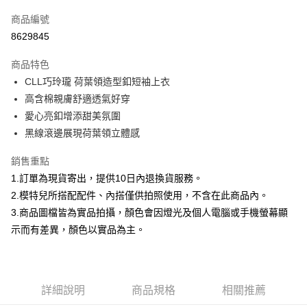
信用卡一次付款
商品編號
信用卡分期付款
8629845
3 期 0 利率 每期
NT$232
21家銀行
商品特色
合作金庫商業銀行
第一商業銀行
超商取貨付款
CLL巧玲瓏 荷葉領造型釦短袖上衣
華南商業銀行
彰化商業銀行
高含棉親膚舒適透氣好穿
LINE Pay
上海商業儲蓄銀行
台北富邦商業銀行
國泰世華商業銀行
兆豐國際商業銀行
愛心亮釦增添甜美氛圍
Apple Pay
臺灣中小企業銀行
台中商業銀行
黑線滾邊展現荷葉領立體感
匯豐（台灣）商業銀行
華泰商業銀行
街口支付
聯邦商業銀行
遠東國際商業銀行
銷售重點
元大商業銀行
永豐商業銀行
悠遊付
1.訂單為現貨寄出，提供10日內退換貨服務。
玉山商業銀行
星展（台灣）商業銀行
2.模特兒所搭配配件、內搭僅供拍照使用，不含在此商品內。
台新國際商業銀行
中國信託商業銀行
Google Pay
3.商品圖檔皆為實品拍攝，顏色會因燈光及個人電腦或手機螢幕顯
台灣樂天信用卡公司
大哥付你分期
示而有差異，顏色以實品為主。
相關說明
【大哥付你分期使用說明】
AFTEE先享後付
1.本服務由台灣大哥大提供，台灣大哥大用戶可立即使用無須另外申請。
2.付款方式選擇「大哥付你分期」，訂單成立後會自動跳轉到大哥付的交易
相關說明
詳細說明
商品規格
相關推薦
流程，驗證手機門號後，選擇欲分期的期數、繳款截止日，確認付款後即完
【關於「AFTEE先享後付」】