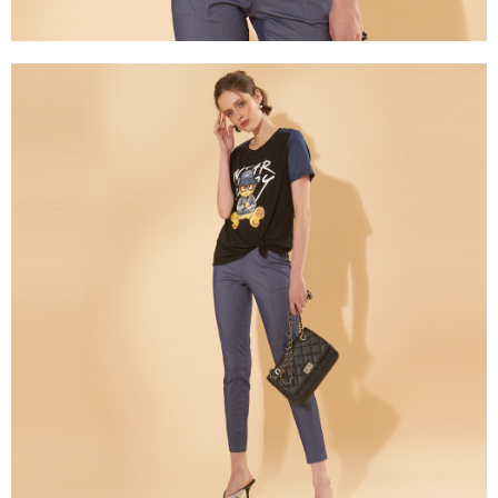
https://aftee.tw/terms/#terms3
３．未成年的使用者請事先徵得法定代理人或監護人之同意方可使用
「AFTEE先享後付」，若未經同意申辦者引起之損失，本公司不負相關責
任。
４．使用「AFTEE先享後付」時，將依據個別帳號之用戶狀況，依本公司即
時審查核予不同之上限額度；若仍有額度不足之情形，本公司將視審查結果
請求用戶進行身份認證。
５．嚴禁一人註冊多個帳號或使用他人資訊註冊。若發現惡意使用之情形，
恩沛科技股份有限公司將有權停止該用戶之使用額度並採取法律行動。