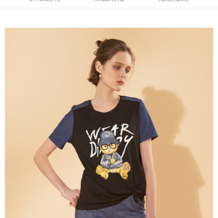
流程，驗證手機門號後，選擇欲分期的期數、繳款截止日，確認付款後即完
【關於「AFTEE先享後付」】
成交易。
ATM付款
AFTEE先享後付是「在收到商品之後才付款」的支付方式。 讓您購物簡單
3.實際核准額度、可分期數及費用金額請依後續交易確認頁面所載為準。
便利好安心！
4.訂單成立30分鐘內，如未前往確認交易或遇審核未通過，訂單將自動取
１．簡單：不需註冊會員、不需綁卡、不需儲值。
運送方式
消。如遇「轉專審核」未通過狀況，表示未達大哥付你分期系統評分，恕無
２．便利：只要手機號碼，簡訊認證，即可結帳。
法說明評估內容。
３．安心：先確認商品／服務後，再付款。
全家取貨付款
【繳款方式說明】
1.分期款項不併入電信帳單，「大哥付你分期」於每月結算日後寄送繳費提
每筆NT$120，滿NT$2,000(含以上)免運費
【「AFTEE先享後付」結帳流程】
醒簡訊。
１．於結帳方式選擇「AFTEE先享後付」後，將跳轉至「AFTEE先享後付」
2.透過簡訊連結打開帳單後，可選擇「超商條碼／台灣大直營門市／銀行轉
7-11取貨付款
結帳頁面，進行簡訊認證並確認金額後，即可完成結帳。
帳／街口支付／iPASS MONEY」等通路繳費。
２．訂單成立數日內，您將收到繳費通知簡訊。
每筆NT$120，滿NT$2,000(含以上)免運費
３．收到繳費通知簡訊後14天內，點擊此簡訊中的連結，可透過四大超商／
【注意事項】
ATM／網路銀行／等多元方式進行付款，方視為交易完成。
宅配
1.本服務係由「台灣大哥大股份有限公司」（以下簡稱本公司）所提供，讓
※ 請注意：結帳手續完成當下不需立刻繳費，但若您需要取消訂單，請聯絡
用戶於交易時，得透過本服務購買商品或服務，並由商店將買賣／分期付款
每筆NT$120，滿NT$2,000(含以上)免運費
購買商品的店家。未經商家同意取消之訂單仍視為有效，需透過AFTEE先享
買賣價金債權讓與本公司後，依約使用本公司帳單繳交帳款。
後付繳納相關費用。
2.基於同意付款使用「大哥付你分期」之契約關係目的，商店將以您的個人
※ 交易是否成功請以「AFTEE先享後付 」之結帳頁面顯示為準，若有關於
資料（包含姓名、電話或地址）提供予台灣大哥大進項蒐集、處理及利用，
是否繳費成功／繳費後需取消欲退款等相關疑問，請聯繫「AFTEE先享後付
由本公司與您本人進行分期帳單所需資料之確認、核對及更正。
客戶支援中心」
https://netprotections.freshdesk.com/support/home
3.完整用戶服務條款，請詳閱以下連結：
https://oppay.tw/userRule
【注意事項】
１．透過由恩沛科技股份有限公司提供之「AFTEE先享後付」服務完成之交
易，需依本服務之必要範圍內提供個人資料，並將交易相關給付款項請求債
權轉讓予恩沛科技股份有限公司。
２．關於個人資料處理事宜，請瀏覽以下網址：