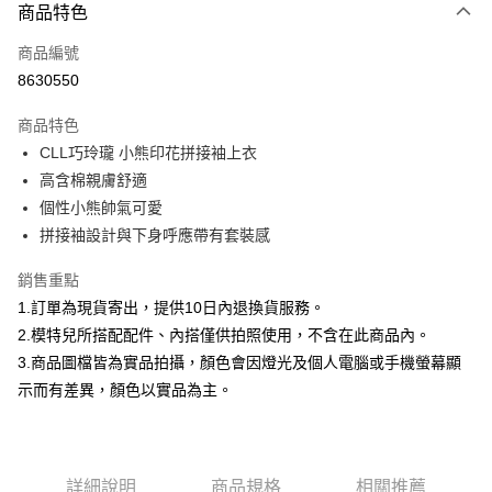
商品特色
信用卡一次付款
商品編號
信用卡分期付款
8630550
3 期 0 利率 每期
NT$232
21家銀行
商品特色
合作金庫商業銀行
第一商業銀行
超商取貨付款
CLL巧玲瓏 小熊印花拼接袖上衣
華南商業銀行
彰化商業銀行
高含棉親膚舒適
LINE Pay
上海商業儲蓄銀行
台北富邦商業銀行
國泰世華商業銀行
兆豐國際商業銀行
個性小熊帥氣可愛
Apple Pay
臺灣中小企業銀行
台中商業銀行
拼接袖設計與下身呼應帶有套裝感
匯豐（台灣）商業銀行
華泰商業銀行
街口支付
聯邦商業銀行
遠東國際商業銀行
銷售重點
元大商業銀行
永豐商業銀行
悠遊付
1.訂單為現貨寄出，提供10日內退換貨服務。
玉山商業銀行
星展（台灣）商業銀行
2.模特兒所搭配配件、內搭僅供拍照使用，不含在此商品內。
台新國際商業銀行
中國信託商業銀行
Google Pay
3.商品圖檔皆為實品拍攝，顏色會因燈光及個人電腦或手機螢幕顯
台灣樂天信用卡公司
大哥付你分期
示而有差異，顏色以實品為主。
相關說明
【大哥付你分期使用說明】
AFTEE先享後付
1.本服務由台灣大哥大提供，台灣大哥大用戶可立即使用無須另外申請。
2.付款方式選擇「大哥付你分期」，訂單成立後會自動跳轉到大哥付的交易
相關說明
詳細說明
商品規格
相關推薦