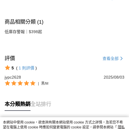
商品相關分類 (1)
低庫存警報｜$398起
評價
查看全部
5
(
1
則評價
)
jypc2628
2025/08/03
|
黑/M
本分類熱銷
全站排行
本網站中使用 cookie，欲查詢有關本網站使用 cookie 方式之詳情，及若您不希
熱門標籤
望在電腦上使用 cookie 時應如何變更電腦的 cookie 設定，請參閱本網站「
隱私