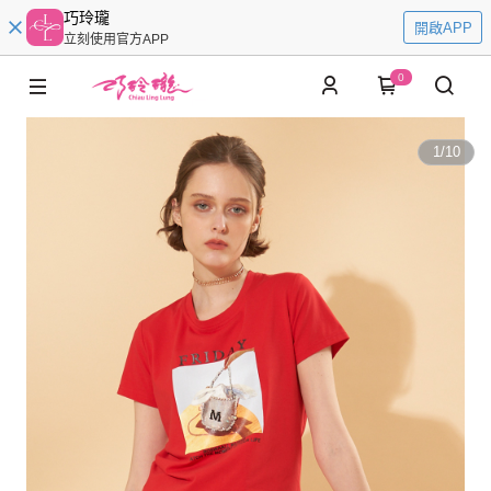
巧玲瓏
開啟APP
立刻使用官方APP
0
1
/
10