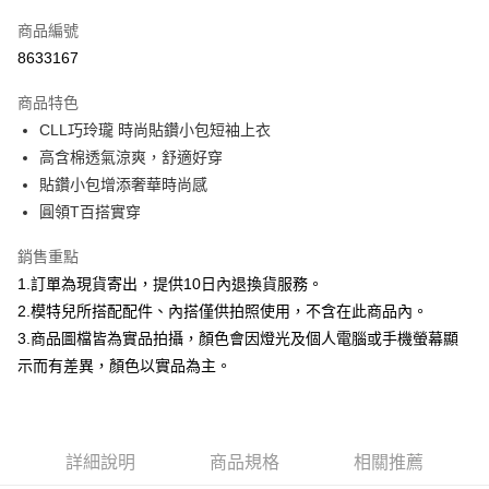
信用卡一次付款
商品編號
信用卡分期付款
8633167
3 期 0 利率 每期
NT$232
21家銀行
商品特色
合作金庫商業銀行
第一商業銀行
超商取貨付款
CLL巧玲瓏 時尚貼鑽小包短袖上衣
華南商業銀行
彰化商業銀行
高含棉透氣涼爽，舒適好穿
LINE Pay
上海商業儲蓄銀行
台北富邦商業銀行
國泰世華商業銀行
兆豐國際商業銀行
貼鑽小包增添奢華時尚感
Apple Pay
臺灣中小企業銀行
台中商業銀行
圓領T百搭實穿
匯豐（台灣）商業銀行
華泰商業銀行
街口支付
聯邦商業銀行
遠東國際商業銀行
銷售重點
元大商業銀行
永豐商業銀行
悠遊付
1.訂單為現貨寄出，提供10日內退換貨服務。
玉山商業銀行
星展（台灣）商業銀行
2.模特兒所搭配配件、內搭僅供拍照使用，不含在此商品內。
台新國際商業銀行
中國信託商業銀行
Google Pay
3.商品圖檔皆為實品拍攝，顏色會因燈光及個人電腦或手機螢幕顯
台灣樂天信用卡公司
大哥付你分期
示而有差異，顏色以實品為主。
相關說明
【大哥付你分期使用說明】
AFTEE先享後付
1.本服務由台灣大哥大提供，台灣大哥大用戶可立即使用無須另外申請。
2.付款方式選擇「大哥付你分期」，訂單成立後會自動跳轉到大哥付的交易
相關說明
詳細說明
商品規格
相關推薦
流程，驗證手機門號後，選擇欲分期的期數、繳款截止日，確認付款後即完
【關於「AFTEE先享後付」】