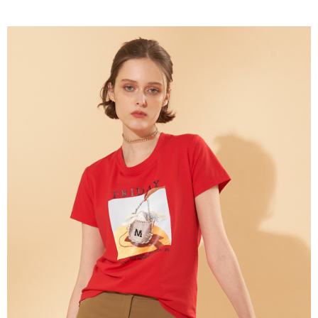
成交易。
ATM付款
AFTEE先享後付是「在收到商品之後才付款」的支付方式。 讓您購物簡單
3.實際核准額度、可分期數及費用金額請依後續交易確認頁面所載為準。
便利好安心！
4.訂單成立30分鐘內，如未前往確認交易或遇審核未通過，訂單將自動取
１．簡單：不需註冊會員、不需綁卡、不需儲值。
運送方式
消。如遇「轉專審核」未通過狀況，表示未達大哥付你分期系統評分，恕無
２．便利：只要手機號碼，簡訊認證，即可結帳。
法說明評估內容。
３．安心：先確認商品／服務後，再付款。
全家取貨付款
【繳款方式說明】
1.分期款項不併入電信帳單，「大哥付你分期」於每月結算日後寄送繳費提
每筆NT$120，滿NT$2,000(含以上)免運費
【「AFTEE先享後付」結帳流程】
醒簡訊。
１．於結帳方式選擇「AFTEE先享後付」後，將跳轉至「AFTEE先享後付」
2.透過簡訊連結打開帳單後，可選擇「超商條碼／台灣大直營門市／銀行轉
7-11取貨付款
結帳頁面，進行簡訊認證並確認金額後，即可完成結帳。
帳／街口支付／iPASS MONEY」等通路繳費。
２．訂單成立數日內，您將收到繳費通知簡訊。
每筆NT$120，滿NT$2,000(含以上)免運費
３．收到繳費通知簡訊後14天內，點擊此簡訊中的連結，可透過四大超商／
【注意事項】
ATM／網路銀行／等多元方式進行付款，方視為交易完成。
宅配
1.本服務係由「台灣大哥大股份有限公司」（以下簡稱本公司）所提供，讓
※ 請注意：結帳手續完成當下不需立刻繳費，但若您需要取消訂單，請聯絡
用戶於交易時，得透過本服務購買商品或服務，並由商店將買賣／分期付款
每筆NT$120，滿NT$2,000(含以上)免運費
購買商品的店家。未經商家同意取消之訂單仍視為有效，需透過AFTEE先享
買賣價金債權讓與本公司後，依約使用本公司帳單繳交帳款。
後付繳納相關費用。
2.基於同意付款使用「大哥付你分期」之契約關係目的，商店將以您的個人
※ 交易是否成功請以「AFTEE先享後付 」之結帳頁面顯示為準，若有關於
資料（包含姓名、電話或地址）提供予台灣大哥大進項蒐集、處理及利用，
是否繳費成功／繳費後需取消欲退款等相關疑問，請聯繫「AFTEE先享後付
由本公司與您本人進行分期帳單所需資料之確認、核對及更正。
客戶支援中心」
https://netprotections.freshdesk.com/support/home
3.完整用戶服務條款，請詳閱以下連結：
https://oppay.tw/userRule
【注意事項】
１．透過由恩沛科技股份有限公司提供之「AFTEE先享後付」服務完成之交
易，需依本服務之必要範圍內提供個人資料，並將交易相關給付款項請求債
權轉讓予恩沛科技股份有限公司。
２．關於個人資料處理事宜，請瀏覽以下網址：
https://aftee.tw/terms/#terms3