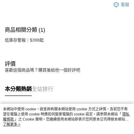
客服
商品相關分類 (1)
低庫存警報｜$398起
評價
喜歡這個商品嗎？購買後給他一個好評吧
本分類熱銷
全站排行
本網站中使用 cookie，欲查詢有關本網站使用 cookie 方式之詳情，及若您不希
熱門標籤
望在電腦上使用 cookie 時應如何變更電腦的 cookie 設定，請參閱本網站「
隱私
權條款
」之 Cookie 聲明。您繼續使用本網站即表示您同意本公司得按本網站使
用條款之 Cookie 聲明使用 cookie。
了解更多 >