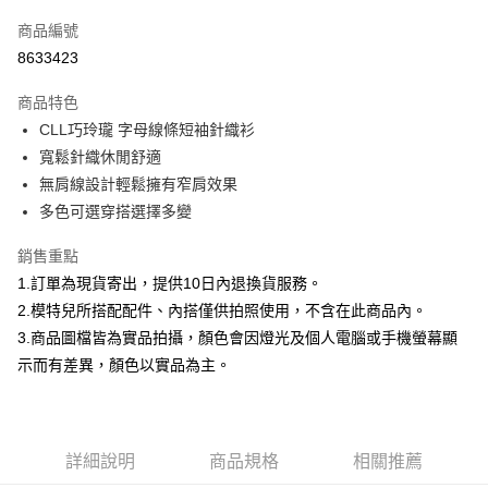
信用卡一次付款
商品編號
信用卡分期付款
8633423
3 期 0 利率 每期
NT$232
21家銀行
商品特色
合作金庫商業銀行
第一商業銀行
超商取貨付款
CLL巧玲瓏 字母線條短袖針織衫
華南商業銀行
彰化商業銀行
寬鬆針織休閒舒適
LINE Pay
上海商業儲蓄銀行
台北富邦商業銀行
國泰世華商業銀行
兆豐國際商業銀行
無肩線設計輕鬆擁有窄肩效果
Apple Pay
臺灣中小企業銀行
台中商業銀行
多色可選穿搭選擇多變
匯豐（台灣）商業銀行
華泰商業銀行
街口支付
聯邦商業銀行
遠東國際商業銀行
銷售重點
元大商業銀行
永豐商業銀行
悠遊付
1.訂單為現貨寄出，提供10日內退換貨服務。
玉山商業銀行
星展（台灣）商業銀行
2.模特兒所搭配配件、內搭僅供拍照使用，不含在此商品內。
台新國際商業銀行
中國信託商業銀行
Google Pay
3.商品圖檔皆為實品拍攝，顏色會因燈光及個人電腦或手機螢幕顯
台灣樂天信用卡公司
大哥付你分期
示而有差異，顏色以實品為主。
相關說明
【大哥付你分期使用說明】
AFTEE先享後付
1.本服務由台灣大哥大提供，台灣大哥大用戶可立即使用無須另外申請。
2.付款方式選擇「大哥付你分期」，訂單成立後會自動跳轉到大哥付的交易
相關說明
詳細說明
商品規格
相關推薦
流程，驗證手機門號後，選擇欲分期的期數、繳款截止日，確認付款後即完
【關於「AFTEE先享後付」】