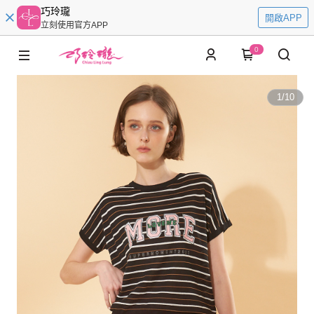
巧玲瓏
開啟APP
立刻使用官方APP
0
1
/
10