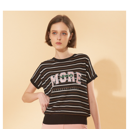
成交易。
ATM付款
AFTEE先享後付是「在收到商品之後才付款」的支付方式。 讓您購物簡單
3.實際核准額度、可分期數及費用金額請依後續交易確認頁面所載為準。
便利好安心！
4.訂單成立30分鐘內，如未前往確認交易或遇審核未通過，訂單將自動取
１．簡單：不需註冊會員、不需綁卡、不需儲值。
運送方式
消。如遇「轉專審核」未通過狀況，表示未達大哥付你分期系統評分，恕無
２．便利：只要手機號碼，簡訊認證，即可結帳。
法說明評估內容。
３．安心：先確認商品／服務後，再付款。
全家取貨付款
【繳款方式說明】
1.分期款項不併入電信帳單，「大哥付你分期」於每月結算日後寄送繳費提
每筆NT$120，滿NT$2,000(含以上)免運費
【「AFTEE先享後付」結帳流程】
醒簡訊。
１．於結帳方式選擇「AFTEE先享後付」後，將跳轉至「AFTEE先享後付」
2.透過簡訊連結打開帳單後，可選擇「超商條碼／台灣大直營門市／銀行轉
7-11取貨付款
結帳頁面，進行簡訊認證並確認金額後，即可完成結帳。
帳／街口支付／iPASS MONEY」等通路繳費。
２．訂單成立數日內，您將收到繳費通知簡訊。
每筆NT$120，滿NT$2,000(含以上)免運費
３．收到繳費通知簡訊後14天內，點擊此簡訊中的連結，可透過四大超商／
【注意事項】
ATM／網路銀行／等多元方式進行付款，方視為交易完成。
宅配
1.本服務係由「台灣大哥大股份有限公司」（以下簡稱本公司）所提供，讓
※ 請注意：結帳手續完成當下不需立刻繳費，但若您需要取消訂單，請聯絡
用戶於交易時，得透過本服務購買商品或服務，並由商店將買賣／分期付款
每筆NT$120，滿NT$2,000(含以上)免運費
購買商品的店家。未經商家同意取消之訂單仍視為有效，需透過AFTEE先享
買賣價金債權讓與本公司後，依約使用本公司帳單繳交帳款。
後付繳納相關費用。
2.基於同意付款使用「大哥付你分期」之契約關係目的，商店將以您的個人
※ 交易是否成功請以「AFTEE先享後付 」之結帳頁面顯示為準，若有關於
資料（包含姓名、電話或地址）提供予台灣大哥大進項蒐集、處理及利用，
是否繳費成功／繳費後需取消欲退款等相關疑問，請聯繫「AFTEE先享後付
由本公司與您本人進行分期帳單所需資料之確認、核對及更正。
客戶支援中心」
https://netprotections.freshdesk.com/support/home
3.完整用戶服務條款，請詳閱以下連結：
https://oppay.tw/userRule
【注意事項】
１．透過由恩沛科技股份有限公司提供之「AFTEE先享後付」服務完成之交
易，需依本服務之必要範圍內提供個人資料，並將交易相關給付款項請求債
權轉讓予恩沛科技股份有限公司。
２．關於個人資料處理事宜，請瀏覽以下網址：
https://aftee.tw/terms/#terms3