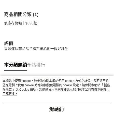
商品相關分類 (1)
低庫存警報｜$398起
評價
喜歡這個商品嗎？購買後給他一個好評吧
本分類熱銷
全站排行
本網站中使用 cookie，欲查詢有關本網站使用 cookie 方式之詳情，及若您不希
熱門標籤
望在電腦上使用 cookie 時應如何變更電腦的 cookie 設定，請參閱本網站「
隱私
權條款
」之 Cookie 聲明。您繼續使用本網站即表示您同意本公司得按本網站使
用條款之 Cookie 聲明使用 cookie。
了解更多 >
我知道了