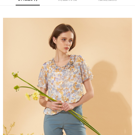
流程，驗證手機門號後，選擇欲分期的期數、繳款截止日，確認付款後即完
【關於「AFTEE先享後付」】
成交易。
ATM付款
AFTEE先享後付是「在收到商品之後才付款」的支付方式。 讓您購物簡單
3.實際核准額度、可分期數及費用金額請依後續交易確認頁面所載為準。
便利好安心！
4.訂單成立30分鐘內，如未前往確認交易或遇審核未通過，訂單將自動取
１．簡單：不需註冊會員、不需綁卡、不需儲值。
運送方式
消。如遇「轉專審核」未通過狀況，表示未達大哥付你分期系統評分，恕無
２．便利：只要手機號碼，簡訊認證，即可結帳。
法說明評估內容。
３．安心：先確認商品／服務後，再付款。
全家取貨付款
【繳款方式說明】
1.分期款項不併入電信帳單，「大哥付你分期」於每月結算日後寄送繳費提
每筆NT$120，滿NT$2,000(含以上)免運費
【「AFTEE先享後付」結帳流程】
醒簡訊。
１．於結帳方式選擇「AFTEE先享後付」後，將跳轉至「AFTEE先享後付」
2.透過簡訊連結打開帳單後，可選擇「超商條碼／台灣大直營門市／銀行轉
7-11取貨付款
結帳頁面，進行簡訊認證並確認金額後，即可完成結帳。
帳／街口支付／iPASS MONEY」等通路繳費。
２．訂單成立數日內，您將收到繳費通知簡訊。
每筆NT$120，滿NT$2,000(含以上)免運費
３．收到繳費通知簡訊後14天內，點擊此簡訊中的連結，可透過四大超商／
【注意事項】
ATM／網路銀行／等多元方式進行付款，方視為交易完成。
宅配
1.本服務係由「台灣大哥大股份有限公司」（以下簡稱本公司）所提供，讓
※ 請注意：結帳手續完成當下不需立刻繳費，但若您需要取消訂單，請聯絡
用戶於交易時，得透過本服務購買商品或服務，並由商店將買賣／分期付款
每筆NT$120，滿NT$2,000(含以上)免運費
購買商品的店家。未經商家同意取消之訂單仍視為有效，需透過AFTEE先享
買賣價金債權讓與本公司後，依約使用本公司帳單繳交帳款。
後付繳納相關費用。
2.基於同意付款使用「大哥付你分期」之契約關係目的，商店將以您的個人
※ 交易是否成功請以「AFTEE先享後付 」之結帳頁面顯示為準，若有關於
資料（包含姓名、電話或地址）提供予台灣大哥大進項蒐集、處理及利用，
是否繳費成功／繳費後需取消欲退款等相關疑問，請聯繫「AFTEE先享後付
由本公司與您本人進行分期帳單所需資料之確認、核對及更正。
客戶支援中心」
https://netprotections.freshdesk.com/support/home
3.完整用戶服務條款，請詳閱以下連結：
https://oppay.tw/userRule
【注意事項】
１．透過由恩沛科技股份有限公司提供之「AFTEE先享後付」服務完成之交
易，需依本服務之必要範圍內提供個人資料，並將交易相關給付款項請求債
權轉讓予恩沛科技股份有限公司。
２．關於個人資料處理事宜，請瀏覽以下網址：