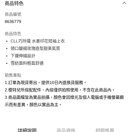
商品特色
信用卡一次付款
商品編號
信用卡分期付款
8636779
3 期 0 利率 每期
NT$299
21家銀行
商品特色
合作金庫商業銀行
第一商業銀行
超商取貨付款
CLL巧玲瓏 水墨印花短袖上衣
華南商業銀行
彰化商業銀行
領口皺褶玫瑰造型甜美氣質
LINE Pay
上海商業儲蓄銀行
台北富邦商業銀行
國泰世華商業銀行
兆豐國際商業銀行
下擺伸縮設計
Apple Pay
臺灣中小企業銀行
台中商業銀行
雪紡面料輕盈舒適
匯豐（台灣）商業銀行
華泰商業銀行
街口支付
聯邦商業銀行
遠東國際商業銀行
銷售重點
元大商業銀行
永豐商業銀行
悠遊付
1.訂單為現貨寄出，提供10日內退換貨服務。
玉山商業銀行
星展（台灣）商業銀行
2.模特兒所搭配配件、內搭僅供拍照使用，不含在此商品內。
台新國際商業銀行
中國信託商業銀行
Google Pay
3.商品圖檔皆為實品拍攝，顏色會因燈光及個人電腦或手機螢幕顯
台灣樂天信用卡公司
大哥付你分期
示而有差異，顏色以實品為主。
相關說明
【大哥付你分期使用說明】
AFTEE先享後付
1.本服務由台灣大哥大提供，台灣大哥大用戶可立即使用無須另外申請。
2.付款方式選擇「大哥付你分期」，訂單成立後會自動跳轉到大哥付的交易
相關說明
詳細說明
商品規格
相關推薦