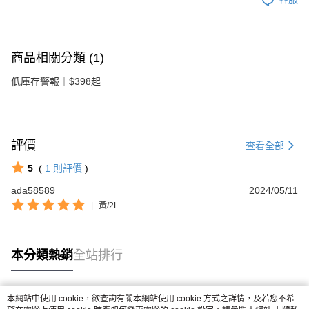
商品相關分類 (1)
低庫存警報｜$398起
評價
查看全部
5
(
1
則評價
)
ada58589
2024/05/11
|
黃/2L
本分類熱銷
全站排行
本網站中使用 cookie，欲查詢有關本網站使用 cookie 方式之詳情，及若您不希
熱門標籤