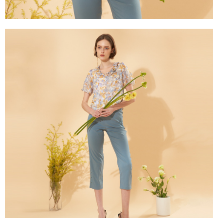
https://aftee.tw/terms/#terms3
３．未成年的使用者請事先徵得法定代理人或監護人之同意方可使用
「AFTEE先享後付」，若未經同意申辦者引起之損失，本公司不負相關責
任。
４．使用「AFTEE先享後付」時，將依據個別帳號之用戶狀況，依本公司即
時審查核予不同之上限額度；若仍有額度不足之情形，本公司將視審查結果
請求用戶進行身份認證。
５．嚴禁一人註冊多個帳號或使用他人資訊註冊。若發現惡意使用之情形，
恩沛科技股份有限公司將有權停止該用戶之使用額度並採取法律行動。