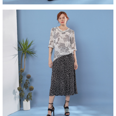
３．未成年的使用者請事先徵得法定代理人或監護人之同意方可使用
「AFTEE先享後付」，若未經同意申辦者引起之損失，本公司不負相關責
任。
４．使用「AFTEE先享後付」時，將依據個別帳號之用戶狀況，依本公司即
時審查核予不同之上限額度；若仍有額度不足之情形，本公司將視審查結果
請求用戶進行身份認證。
５．嚴禁一人註冊多個帳號或使用他人資訊註冊。若發現惡意使用之情形，
恩沛科技股份有限公司將有權停止該用戶之使用額度並採取法律行動。