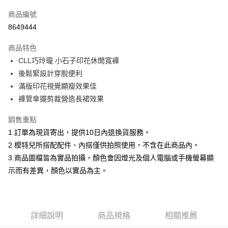
信用卡一次付款
商品編號
信用卡分期付款
8649444
3 期 0 利率 每期
NT$299
21家銀行
商品特色
合作金庫商業銀行
第一商業銀行
超商取貨付款
CLL巧玲瓏 小石子印花休閒寬褲
華南商業銀行
彰化商業銀行
後鬆緊設計穿脫便利
LINE Pay
上海商業儲蓄銀行
台北富邦商業銀行
國泰世華商業銀行
兆豐國際商業銀行
滿版印花視覺顯瘦效果佳
Apple Pay
臺灣中小企業銀行
台中商業銀行
褲管傘擺剪裁營造長裙效果
匯豐（台灣）商業銀行
華泰商業銀行
街口支付
聯邦商業銀行
遠東國際商業銀行
銷售重點
元大商業銀行
永豐商業銀行
悠遊付
1.訂單為現貨寄出，提供10日內退換貨服務。
玉山商業銀行
星展（台灣）商業銀行
2.模特兒所搭配配件、內搭僅供拍照使用，不含在此商品內。
台新國際商業銀行
中國信託商業銀行
Google Pay
3.商品圖檔皆為實品拍攝，顏色會因燈光及個人電腦或手機螢幕顯
台灣樂天信用卡公司
大哥付你分期
示而有差異，顏色以實品為主。
相關說明
【大哥付你分期使用說明】
AFTEE先享後付
1.本服務由台灣大哥大提供，台灣大哥大用戶可立即使用無須另外申請。
2.付款方式選擇「大哥付你分期」，訂單成立後會自動跳轉到大哥付的交易
相關說明
詳細說明
商品規格
相關推薦
流程，驗證手機門號後，選擇欲分期的期數、繳款截止日，確認付款後即完
【關於「AFTEE先享後付」】