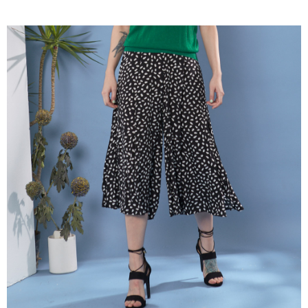
成交易。
ATM付款
AFTEE先享後付是「在收到商品之後才付款」的支付方式。 讓您購物簡單
3.實際核准額度、可分期數及費用金額請依後續交易確認頁面所載為準。
便利好安心！
4.訂單成立30分鐘內，如未前往確認交易或遇審核未通過，訂單將自動取
１．簡單：不需註冊會員、不需綁卡、不需儲值。
運送方式
消。如遇「轉專審核」未通過狀況，表示未達大哥付你分期系統評分，恕無
２．便利：只要手機號碼，簡訊認證，即可結帳。
法說明評估內容。
３．安心：先確認商品／服務後，再付款。
全家取貨付款
【繳款方式說明】
1.分期款項不併入電信帳單，「大哥付你分期」於每月結算日後寄送繳費提
每筆NT$120，滿NT$2,000(含以上)免運費
【「AFTEE先享後付」結帳流程】
醒簡訊。
１．於結帳方式選擇「AFTEE先享後付」後，將跳轉至「AFTEE先享後付」
2.透過簡訊連結打開帳單後，可選擇「超商條碼／台灣大直營門市／銀行轉
7-11取貨付款
結帳頁面，進行簡訊認證並確認金額後，即可完成結帳。
帳／街口支付／iPASS MONEY」等通路繳費。
２．訂單成立數日內，您將收到繳費通知簡訊。
每筆NT$120，滿NT$2,000(含以上)免運費
３．收到繳費通知簡訊後14天內，點擊此簡訊中的連結，可透過四大超商／
【注意事項】
ATM／網路銀行／等多元方式進行付款，方視為交易完成。
宅配
1.本服務係由「台灣大哥大股份有限公司」（以下簡稱本公司）所提供，讓
※ 請注意：結帳手續完成當下不需立刻繳費，但若您需要取消訂單，請聯絡
用戶於交易時，得透過本服務購買商品或服務，並由商店將買賣／分期付款
每筆NT$120，滿NT$2,000(含以上)免運費
購買商品的店家。未經商家同意取消之訂單仍視為有效，需透過AFTEE先享
買賣價金債權讓與本公司後，依約使用本公司帳單繳交帳款。
後付繳納相關費用。
2.基於同意付款使用「大哥付你分期」之契約關係目的，商店將以您的個人
※ 交易是否成功請以「AFTEE先享後付 」之結帳頁面顯示為準，若有關於
資料（包含姓名、電話或地址）提供予台灣大哥大進項蒐集、處理及利用，
是否繳費成功／繳費後需取消欲退款等相關疑問，請聯繫「AFTEE先享後付
由本公司與您本人進行分期帳單所需資料之確認、核對及更正。
客戶支援中心」
https://netprotections.freshdesk.com/support/home
3.完整用戶服務條款，請詳閱以下連結：
https://oppay.tw/userRule
【注意事項】
１．透過由恩沛科技股份有限公司提供之「AFTEE先享後付」服務完成之交
易，需依本服務之必要範圍內提供個人資料，並將交易相關給付款項請求債
權轉讓予恩沛科技股份有限公司。
２．關於個人資料處理事宜，請瀏覽以下網址：
https://aftee.tw/terms/#terms3