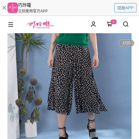
巧玲瓏
開啟APP
立刻使用官方APP
0
1
/
10