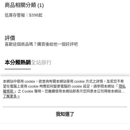
商品相關分類 (1)
低庫存警報｜$398起
評價
喜歡這個商品嗎？購買後給他一個好評吧
本分類熱銷
全站排行
本網站中使用 cookie，欲查詢有關本網站使用 cookie 方式之詳情，及若您不希
熱門標籤
望在電腦上使用 cookie 時應如何變更電腦的 cookie 設定，請參閱本網站「
隱私
權條款
」之 Cookie 聲明。您繼續使用本網站即表示您同意本公司得按本網站使
用條款之 Cookie 聲明使用 cookie。
了解更多 >
我知道了