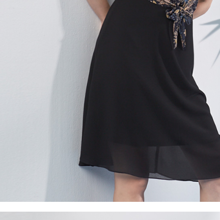
５．嚴禁
形，恩沛
動。