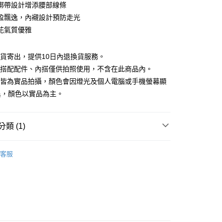
庫商業銀行
第一商業銀行
綁帶設計增添腰部線條
付款
業銀行
彰化商業銀行
盈飄逸，內襯設計預防走光
業儲蓄銀行
台北富邦商業銀行
花氣質優雅
華商業銀行
兆豐國際商業銀行
小企業銀行
台中商業銀行
台灣）商業銀行
華泰商業銀行
現貨寄出，提供10日內退換貨服務。
業銀行
遠東國際商業銀行
所搭配配件、內搭僅供拍照使用，不含在此商品內。
業銀行
永豐商業銀行
檔皆為實品拍攝，顏色會因燈光及個人電腦或手機螢幕顯
業銀行
星展（台灣）商業銀行
異，顏色以實品為主。
際商業銀行
中國信託商業銀行
y
天信用卡公司
分期
類 (1)
你分期使用說明】
享後付
｜$398起
由台灣大哥大提供，台灣大哥大用戶可立即使用無須另外申請。
客服
式選擇「大哥付你分期」，訂單成立後會自動跳轉到大哥付的交易
證手機門號後，選擇欲分期的期數、繳款截止日，確認付款後即
FTEE先享後付」】
。
先享後付是「在收到商品之後才付款」的支付方式。 讓您購物簡單
准額度、可分期數及費用金額請依後續交易確認頁面所載為準。
心！
立30分鐘內，如未前往確認交易或遇審核未通過，訂單將自動取
：不需註冊會員、不需綁卡、不需儲值。
「轉專審核」未通過狀況，表示未達大哥付你分期系統評分，恕
：只要手機號碼，簡訊認證，即可結帳。
評估內容。
：先確認商品／服務後，再付款。
式說明】