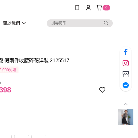
0
關於我們
瓏 假兩件收腰碎花洋裝 2125517
2,000免運
0
398