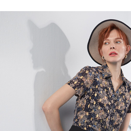
全家取貨
1.分期款
【「AFT
醒簡訊。
每筆NT$1
１．於結帳
2.透過簡
付」結帳
帳／街口支
7-11取貨
２．訂單
３．收到繳
每筆NT$1
【注意事
／ATM／
1.本服務
※ 請注意
宅配
用戶於交
絡購買商品
款買賣價
先享後付
每筆NT$1
2.基於同
※ 交易是
資料（包
是否繳費成
用，由本
付客戶支
3.完整用
【注意事
１．透過由
交易，需
求債權轉
２．關於
https://aft
３．未成
「AFTE
任。
４．使用「
即時審查
結果請求