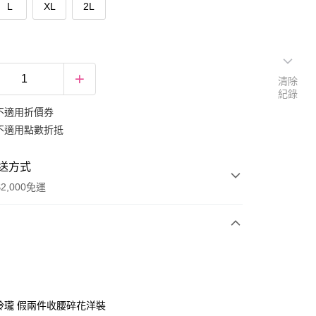
L
XL
2L
清除
紀錄
不適用折價券
不適用點數折抵
送方式
2,000免運
次付款
期付款
0 利率 每期
NT$466
21家銀行
巧玲瓏 假兩件收腰碎花洋裝