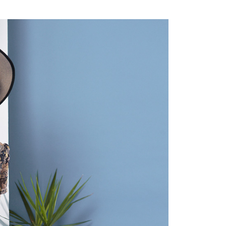
付款
項不併入電信帳單，「大哥付你分期」於每月結算日後寄送繳費提
EE先享後付」結帳流程】
20，滿NT$2,000(含以上)免運費
方式選擇「AFTEE先享後付」後，將跳轉至「AFTEE先享後
訊連結打開帳單後，可選擇「超商條碼／台灣大直營門市／銀行轉
頁面，進行簡訊認證並確認金額後，即可完成結帳。
付／iPASS MONEY」等通路繳費。
付款
成立數日內，您將收到繳費通知簡訊。
費通知簡訊後14天內，點擊此簡訊中的連結，可透過四大超商
20，滿NT$2,000(含以上)免運費
項】
網路銀行／等多元方式進行付款，方視為交易完成。
係由「台灣大哥大股份有限公司」（以下簡稱本公司）所提供，讓
：結帳手續完成當下不需立刻繳費，但若您需要取消訂單，請聯
易時，得透過本服務購買商品或服務，並由商店將買賣／分期付
的店家。未經商家同意取消之訂單仍視為有效，需透過AFTEE
金債權讓與本公司後，依約使用本公司帳單繳交帳款。
繳納相關費用。
20，滿NT$2,000(含以上)免運費
意付款使用「大哥付你分期」之契約關係目的，商店將以您的個人
否成功請以「AFTEE先享後付 」之結帳頁面顯示為準，若有關於
含姓名、電話或地址）提供予台灣大哥大進項蒐集、處理及利
功／繳費後需取消欲退款等相關疑問，請聯繫「AFTEE先享後
公司與您本人進行分期帳單所需資料之確認、核對及更正。
援中心」
https://netprotections.freshdesk.com/support/home
戶服務條款，請詳閱以下連結：
https://oppay.tw/userRule
項】
恩沛科技股份有限公司提供之「AFTEE先享後付」服務完成之
依本服務之必要範圍內提供個人資料，並將交易相關給付款項請
讓予恩沛科技股份有限公司。
個人資料處理事宜，請瀏覽以下網址：
ee.tw/terms/#terms3
年的使用者請事先徵得法定代理人或監護人之同意方可使用
E先享後付」，若未經同意申辦者引起之損失，本公司不負相關責
AFTEE先享後付」時，將依據個別帳號之用戶狀況，依本公司
核予不同之上限額度；若仍有額度不足之情形，本公司將視審查
用戶進行身份認證。