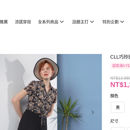
推薦
涼感穿搭
全系列商品
話題主打
特別企劃
CLL巧玲
超取滿NT$
NT$13,98
NT$1,
顏色
黑
尺寸