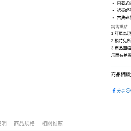
合作金
兩截式
超商取貨
華南商
裙襬輕
LINE Pay
上海商
古典碎
國泰世
Apple Pay
銷售重點
臺灣中
匯豐（
1.訂單為
街口支付
聯邦商
2.模特兒
元大商
悠遊付
3.商品圖
玉山商
示而有差
台新國
Google Pa
台灣樂
大哥付你
商品相關分
相關說明
【大哥付
AFTEE先
低庫存警報
1.本服務
分享
2.付款方
相關說明
流程，驗
【關於「A
ATM付款
完成交易
AFTEE
3.實際核
便利好安
4.訂單成
１．簡單
消。如遇
２．便利
運送方式
說明
商品規格
相關推薦
無法說明
３．安心
【繳款方